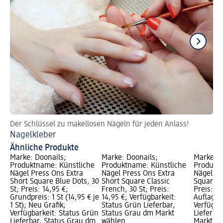
Der Schlüssel zu makellosen Nägeln für jeden Anlass!
Ti
Nagelkleber
Kü
Ähnliche Produkte
Marke: Doonails;
Marke: Doonails;
Marke: D
Produktname: Künstliche
Produktname: Künstliche
Produktn
Nägel Press Ons Extra
Nägel Press Ons Extra
Nägel Pr
Short Square Blue Dots, 30
Short Square Classic
Square P
St; Preis: 14,95 €;
French, 30 St; Preis:
Preis: 14
Grundpreis: 1 St (14,95 € je
14,95 €; Verfügbarkeit:
Auflage 
1 St); Neu Grafik;
Status Grün Lieferbar,
Verfügba
Verfügbarkeit: Status Grün
Status Grau dm Markt
Lieferba
Lieferbar, Status Grau dm
wählen
Markt w