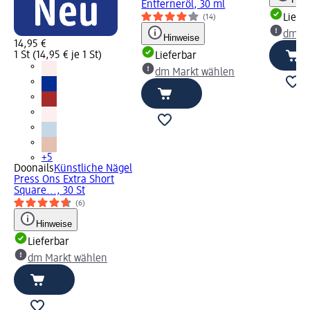
Entferneröl, 30 ml
Liefe
(14)
dm Ma
Hinweise
14,95 €
1 St (14,95 € je 1 St)
Lieferbar
dm Markt wählen
+5
Doonails
Künstliche Nägel
Press Ons Extra Short
Square..., 30 St
(6)
Hinweise
Lieferbar
dm Markt wählen