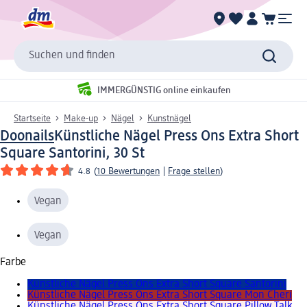
Suchen und finden
IMMERGÜNSTIG online einkaufen
Startseite
Make-up
Nägel
Kunstnägel
Doonails
Künstliche Nägel Press Ons Extra Short
Square Santorini, 30 St
4.8
(
10 Bewertungen
|
Frage stellen
)
Vegan
Vegan
Farbe
Künstliche Nägel Press Ons Extra Short Square Santorini
Künstliche Nägel Press Ons Extra Short Square Mon Cheri
Künstliche Nägel Press Ons Extra Short Square Pillow Talk