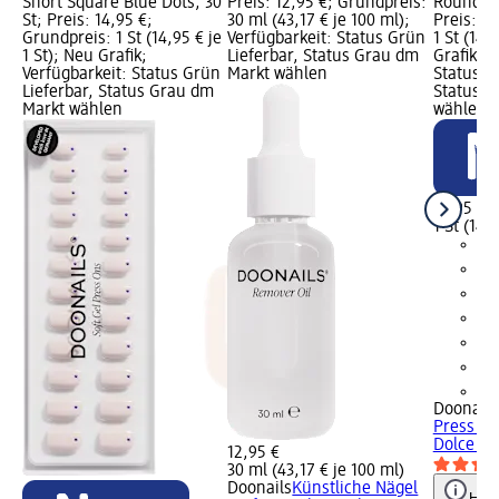
Short Square Blue Dots, 30
Preis: 12,95 €; Grundpreis:
Round Do
St; Preis: 14,95 €;
30 ml (43,17 € je 100 ml);
Preis: 1
Grundpreis: 1 St (14,95 € je
Verfügbarkeit: Status Grün
1 St (14,
1 St); Neu Grafik;
Lieferbar, Status Grau dm
Grafik; V
Verfügbarkeit: Status Grün
Markt wählen
Status G
Lieferbar, Status Grau dm
Status G
Markt wählen
wählen
14,95 €
1 St (14,9
+4
Doonails
Press On
Dolce Vit
12,95 €
30 ml (43,17 € je 100 ml)
Doonails
Künstliche Nägel
Hinw