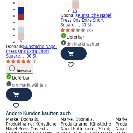
+5
Doonails
Künstliche Nägel
Press Ons Extra Short
Square..., 30 St
(33)
Lieferbar
+5
dm Markt wählen
Doonails
Künstliche Nägel
Press Ons Extra Short
Square..., 30 St
(6)
Hinweise
Lieferbar
dm Markt wählen
Andere Kunden kauften auch
Marke: Doonails;
Marke: Doonails;
Marke: D
Produktname: Künstliche
Produktname: Künstliche
Produktn
Nägel Press Ons Extra
Nägel Entferneröl, 30 ml;
Nägel Pr