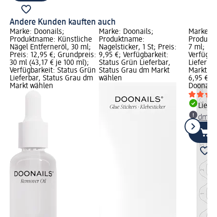
Andere Kunden kauften auch
Marke: Doonails;
Marke: Doonails;
Marke: D
Produktname: Künstliche
Produktname:
Produktn
Nägel Entferneröl, 30 ml;
Nagelsticker, 1 St; Preis:
7 ml; Pre
Preis: 12,95 €; Grundpreis:
9,95 €; Verfügbarkeit:
Verfügba
30 ml (43,17 € je 100 ml);
Status Grün Lieferbar,
Lieferba
Verfügbarkeit: Status Grün
Status Grau dm Markt
Markt w
Lieferbar, Status Grau dm
wählen
6,95 €
Markt wählen
Doonails
Liefe
dm Ma