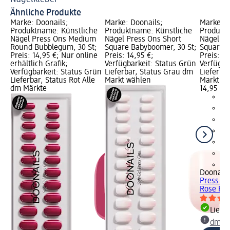
Ähnliche Produkte
Marke: Doonails;
Marke: Doonails;
Marke: D
Produktname: Künstliche
Produktname: Künstliche
Produktn
Nägel Press Ons Medium
Nägel Press Ons Short
Nägel Pr
Round Bubblegum, 30 St;
Square Babyboomer, 30 St;
Square R
Preis: 14,95 €; Nur online
Preis: 14,95 €;
Preis: 14
erhältlich Grafik;
Verfügbarkeit: Status Grün
Verfügba
Verfügbarkeit: Status Grün
Lieferbar, Status Grau dm
Lieferba
Lieferbar, Status Rot Alle
Markt wählen
Markt w
dm Märkte
14,95 €
+9
Doonails
Press On
Rose Red
Liefe
dm Ma