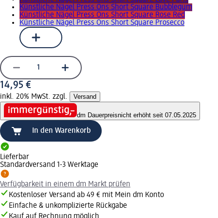
Künstliche Nägel Press Ons Short Square Bubblegum
Künstliche Nägel Press Ons Short Square Rose Red
Künstliche Nägel Press Ons Short Square Prosecco
14,95 €
inkl. 20% MwSt. zzgl.
Versand
dm Dauerpreis
nicht erhöht seit 07.05.2025
In den Warenkorb
Lieferbar
Standardversand 1-3 Werktage
Verfügbarkeit in einem dm Markt prüfen
Kostenloser Versand ab 49 € mit Mein dm Konto
Einfache & unkomplizierte Rückgabe
Kauf auf Rechnung möglich