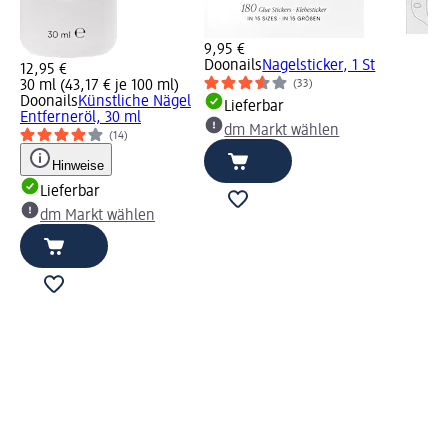
9,95 €
Doonails
Nagelsticker, 1 St
12,95 €
30 ml (43,17 € je 100 ml)
(33)
Doonails
Künstliche Nägel
Lieferbar
Entferneröl, 30 ml
dm Markt wählen
(14)
Hinweise
Lieferbar
dm Markt wählen