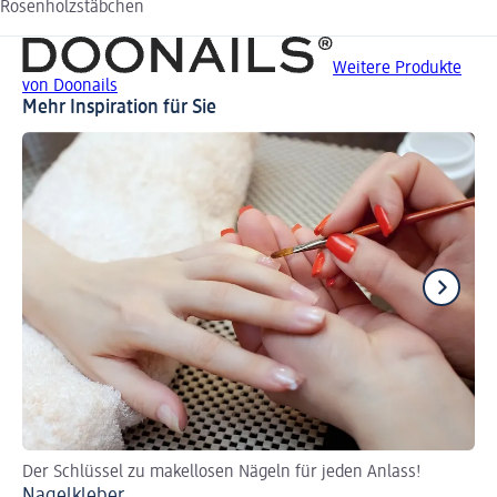
Rosenholzstäbchen
Weitere Produkte
von Doonails
Mehr Inspiration für Sie
Der Schlüssel zu makellosen Nägeln für jeden Anlass!
Ti
Nagelkleber
Kü