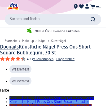
Suchen und finden
IMMERGÜNSTIG online einkaufen
Startseite
Make-up
Nägel
Kunstnägel
Doonails
Künstliche Nägel Press Ons Short
Square Bubblegum, 30 St
4.3
(
9 Bewertungen
|
Frage stellen
)
Wasserfest
Wasserfest
Farbe
Künstliche Nägel Press Ons Short Square Moss Green
Künstliche Nägel Press Ons Short Square Paradise
Künstliche Nägel Press Ons Short Square Love Paris