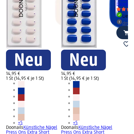
Babyboom
Liefe
dm Ma
14,95 €
14,95 €
1 St (14,95 € je 1 St)
1 St (14,95 € je 1 St)
+5
+5
Doonails
Künstliche Nägel
Doonails
Künstliche Nägel
Press Ons Extra Short
Press Ons Extra Short