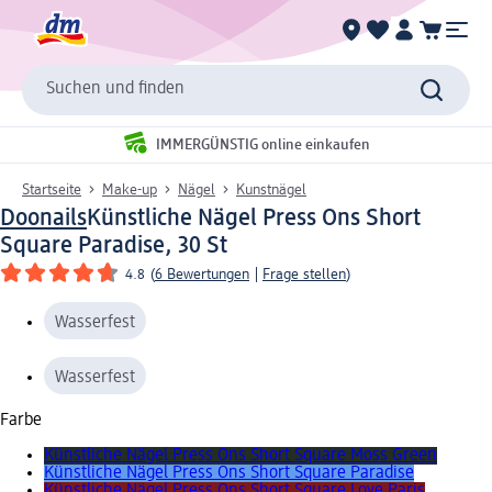
Suchen und finden
IMMERGÜNSTIG online einkaufen
Startseite
Make-up
Nägel
Kunstnägel
Doonails
Künstliche Nägel Press Ons Short
Square Paradise, 30 St
4.8
(
6 Bewertungen
|
Frage stellen
)
Wasserfest
Wasserfest
Farbe
Künstliche Nägel Press Ons Short Square Moss Green
Künstliche Nägel Press Ons Short Square Paradise
Künstliche Nägel Press Ons Short Square Love Paris