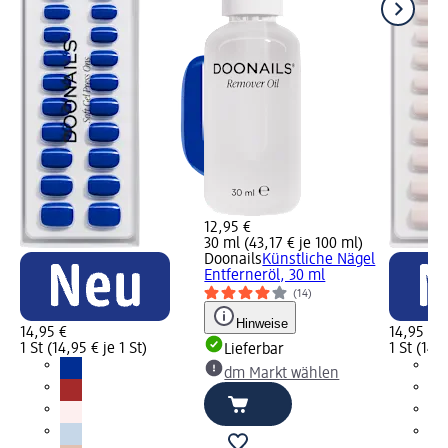
12,95 €
30 ml (43,17 € je 100 ml)
Doonails
Künstliche Nägel
Entferneröl, 30 ml
(14)
Hinweise
14,95 €
14,95 €
1 St (14,95 € je 1 St)
1 St (14,9
Lieferbar
dm Markt wählen