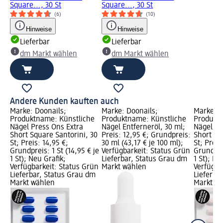
Square..., 30 St
Square..., 30 St
(6)
(10)
Hinweise
Hinweise
Lieferbar
Lieferbar
dm Markt wählen
dm Markt wählen
Andere Kunden kauften auch
Marke: Doonails;
Marke: Doonails;
Marke: D
Produktname: Künstliche
Produktname: Künstliche
Produktn
Nägel Press Ons Extra
Nägel Entferneröl, 30 ml;
Nägel Pr
Short Square Santorini, 30
Preis: 12,95 €; Grundpreis:
Short Sq
St; Preis: 14,95 €;
30 ml (43,17 € je 100 ml);
St; Preis
Grundpreis: 1 St (14,95 € je
Verfügbarkeit: Status Grün
Grundprei
1 St); Neu Grafik;
Lieferbar, Status Grau dm
1 St); Ne
Verfügbarkeit: Status Grün
Markt wählen
Verfügba
Lieferbar, Status Grau dm
Lieferba
Markt wählen
Markt w