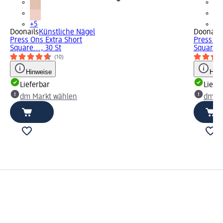
+5
+5
Doonails
Künstliche Nägel
Doonails
Press Ons Extra Short
Press On
Square..., 30 St
Square...
(10)
Hinweise
Hinw
Lieferbar
Liefe
dm Markt wählen
dm Ma