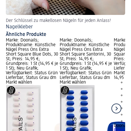
Der Schlüssel zu makellosen Nägeln für jeden Anlass!
Ti
Nagelkleber
Kü
Ähnliche Produkte
Marke: Doonails;
Marke: Doonails;
Marke: D
Produktname: Künstliche
Produktname: Künstliche
Produktn
Nägel Press Ons Extra
Nägel Press Ons Extra
Nägel Pr
Short Square Blue Dots, 30
Short Square Santorini, 30
Square B
St; Preis: 14,95 €;
St; Preis: 14,95 €;
Preis: 14
Grundpreis: 1 St (14,95 € je
Grundpreis: 1 St (14,95 € je
Verfügba
1 St); Neu Grafik;
1 St); Neu Grafik;
Lieferba
Verfügbarkeit: Status Grün
Verfügbarkeit: Status Grün
Markt w
Lieferbar, Status Grau dm
Lieferbar, Status Grau dm
14,95 €
Markt wählen
Markt wählen
+9
Doonails
Press On