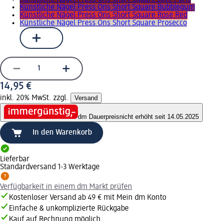
Künstliche Nägel Press Ons Short Square Bubblegum
Künstliche Nägel Press Ons Short Square Rose Red
Künstliche Nägel Press Ons Short Square Prosecco
14,95 €
inkl. 20% MwSt. zzgl.
Versand
dm Dauerpreis
nicht erhöht seit 14.05.2025
In den Warenkorb
Lieferbar
Standardversand 1-3 Werktage
Verfügbarkeit in einem dm Markt prüfen
Kostenloser Versand ab 49 € mit Mein dm Konto
Einfache & unkomplizierte Rückgabe
Kauf auf Rechnung möglich