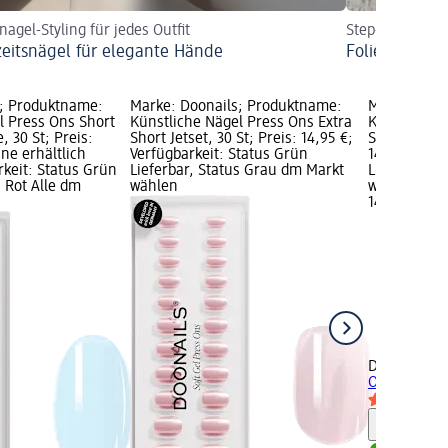
nagel-Styling für jedes Outfit
Step-by-Step A
eitsnägel für elegante Hände
Foliert statt 
s; Produktname:
Marke: Doonails; Produktname:
Marke: Doo
l Press Ons Short
Künstliche Nägel Press Ons Extra
Künstliche 
 30 St; Preis:
Short Jetset, 30 St; Preis: 14,95 €;
Short Square
ine erhältlich
Verfügbarkeit: Status Grün
14,95 €; Ve
rkeit: Status Grün
Lieferbar, Status Grau dm Markt
Lieferbar, 
s Rot Alle dm
wählen
wählen
14,95 €
+9
Doonails
Kün
Ons Extra Sh
Hinweis