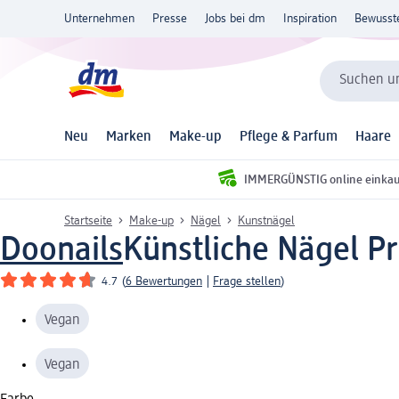
Unternehmen
Presse
Jobs bei dm
Inspiration
Bewusst
Suchen un
Neu
Marken
Make-up
Pflege & Parfum
Haare
IMMERGÜNSTIG online einka
Startseite
Make-up
Nägel
Kunstnägel
Doonails
Künstliche Nägel Pr
4.7
(
6 Bewertungen
|
Frage stellen
)
Vegan
Vegan