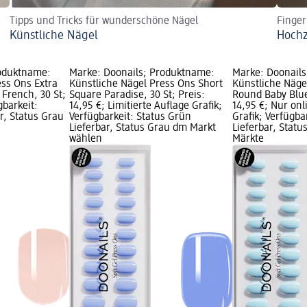
Tipps und Tricks für wunderschöne Nägel
Finger
Künstliche Nägel
Hochz
roduktname:
Marke: Doonails; Produktname:
Marke: Doonail
ess Ons Extra
Künstliche Nägel Press Ons Short
Künstliche Näge
 French, 30 St;
Square Paradise, 30 St; Preis:
Round Baby Blue,
gbarkeit:
14,95 €; Limitierte Auflage Grafik;
14,95 €; Nur onl
r, Status Grau
Verfügbarkeit: Status Grün
Grafik; Verfügba
Lieferbar, Status Grau dm Markt
Lieferbar, Statu
wählen
Märkte