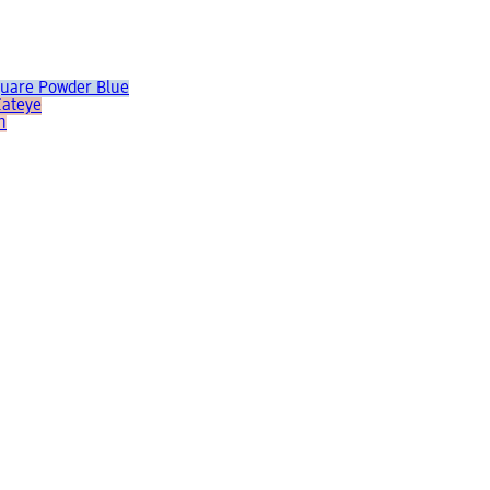
quare Powder Blue
Cateye
h