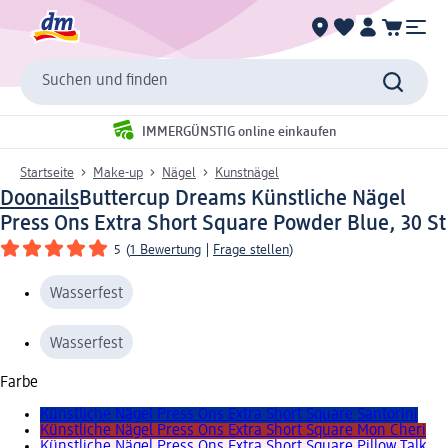
Suchen und finden
IMMERGÜNSTIG online einkaufen
Startseite
Make-up
Nägel
Kunstnägel
Doonails
Buttercup Dreams Künstliche Nägel
Press Ons Extra Short Square Powder Blue, 30 St
5
(
1 Bewertung
|
Frage stellen
)
Wasserfest
Wasserfest
Farbe
Künstliche Nägel Press Ons Extra Short Square Santorini
Künstliche Nägel Press Ons Extra Short Square Mon Cheri
Künstliche Nägel Press Ons Extra Short Square Pillow Talk