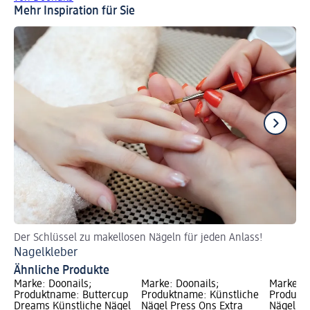
Mehr Inspiration für Sie
Der Schlüssel zu makellosen Nägeln für jeden Anlass!
Ti
Nagelkleber
Kü
Ähnliche Produkte
Marke: Doonails;
Marke: Doonails;
Marke: D
Produktname: Buttercup
Produktname: Künstliche
Produktn
Dreams Künstliche Nägel
Nägel Press Ons Extra
Nägel Pr