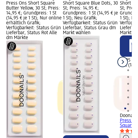
Press Ons Short Square
Short Square Blue Dots, 30
Short Sq
Butter Yellow, 30 St; Preis:
St; Preis: 14,95 €;
St; Preis
14,95 €; Grundpreis: 1 St
Grundpreis: 1 St (14,95 € je
Grundprei
(14,95 € je 1 St); Nur online
1 St); Neu Grafik;
1 St); Ne
erhältlich Grafik;
Verfügbarkeit: Status Grün
Verfügba
Verfügbarkeit: Status Grün
Lieferbar, Status Grau dm
Lieferba
Lieferbar, Status Rot Alle
Markt wählen
Markt w
dm Märkte
14,95 €
1 St (14,9
+5
Doonails
Press On
Square...