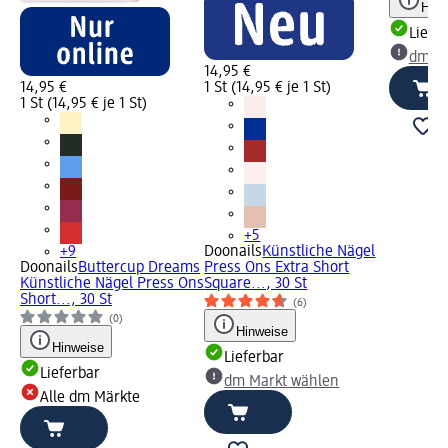
Hinw
Liefe
dm Ma
14,95 €
14,95 €
1 St (14,95 € je 1 St)
1 St (14,95 € je 1 St)
+5
+9
Doonails
Künstliche Nägel
Doonails
Buttercup Dreams
Press Ons Extra Short
Künstliche Nägel Press Ons
Square..., 30 St
Short..., 30 St
(6)
(0)
Hinweise
Hinweise
Lieferbar
Lieferbar
dm Markt wählen
Alle dm Märkte