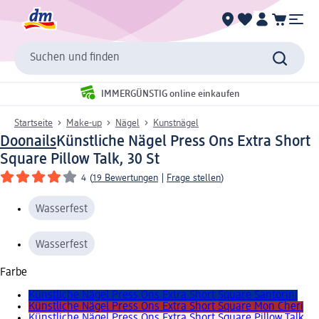
Suchen und finden
IMMERGÜNSTIG online einkaufen
Startseite
Make-up
Nägel
Kunstnägel
Doonails
Künstliche Nägel Press Ons Extra Short
Square Pillow Talk, 30 St
4
(
19 Bewertungen
|
Frage stellen
)
Wasserfest
Wasserfest
Farbe
Künstliche Nägel Press Ons Extra Short Square Santorini
Künstliche Nägel Press Ons Extra Short Square Mon Cheri
Künstliche Nägel Press Ons Extra Short Square Pillow Talk