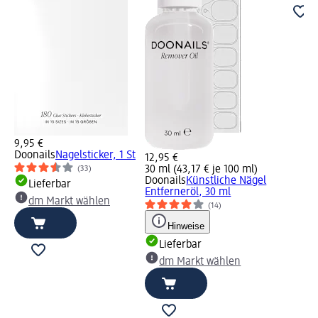
9,95 €
Doonails
Nagelsticker, 1 St
12,95 €
30 ml (43,17 € je 100 ml)
(33)
Doonails
Künstliche Nägel
Lieferbar
Entferneröl, 30 ml
dm Markt wählen
(14)
Hinweise
Lieferbar
dm Markt wählen