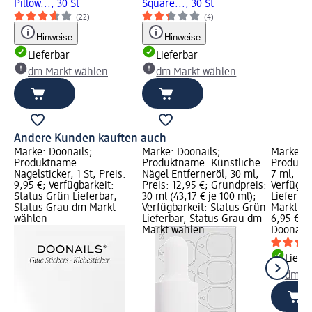
Pillow..., 30 St
Square..., 30 St
(22)
(4)
Hinweise
Hinweise
Lieferbar
Lieferbar
dm Markt wählen
dm Markt wählen
Andere Kunden kauften auch
Marke: Doonails;
Marke: Doonails;
Marke: D
Produktname:
Produktname: Künstliche
Produktn
Nagelsticker, 1 St; Preis:
Nägel Entferneröl, 30 ml;
7 ml; Pre
9,95 €; Verfügbarkeit:
Preis: 12,95 €; Grundpreis:
Verfügba
Status Grün Lieferbar,
30 ml (43,17 € je 100 ml);
Lieferba
Status Grau dm Markt
Verfügbarkeit: Status Grün
Markt w
wählen
Lieferbar, Status Grau dm
6,95 €
Markt wählen
Doonails
Liefe
dm Ma