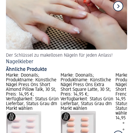
Der Schlüssel zu makellosen Nägeln für jeden Anlass!
Ti
Nagelkleber
Kü
Ähnliche Produkte
Marke: Doonails;
Marke: Doonails;
Marke: D
Produktname: Künstliche
Produktname: Künstliche
Produktn
Nägel Press Ons Short
Nägel Press Ons Extra
Nägel Pr
Almond Pillow Talk, 30 St;
Short Square Latte, 30 St;
Short Sq
Preis: 14,95 €;
Preis: 14,95 €;
French, 3
Verfügbarkeit: Status Grün
Verfügbarkeit: Status Grün
14,95 €; 
Lieferbar, Status Grau dm
Lieferbar, Status Grau dm
Status G
Markt wählen
Markt wählen
Status G
wählen
14,95 €