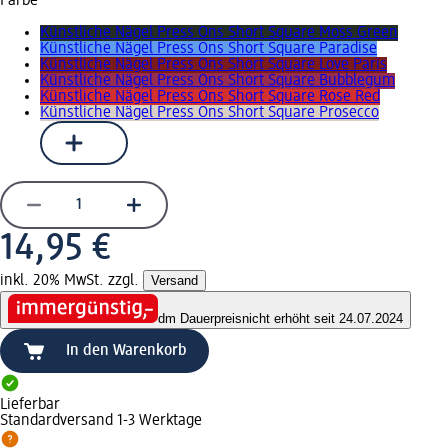
Farbe
Künstliche Nägel Press Ons Short Square Moss Green
Künstliche Nägel Press Ons Short Square Paradise
Künstliche Nägel Press Ons Short Square Love Paris
Künstliche Nägel Press Ons Short Square Bubblegum
Künstliche Nägel Press Ons Short Square Rose Red
Künstliche Nägel Press Ons Short Square Prosecco
14,95 €
inkl. 20% MwSt. zzgl.
Versand
dm Dauerpreis
nicht erhöht seit 24.07.2024
In den Warenkorb
Lieferbar
Standardversand 1-3 Werktage