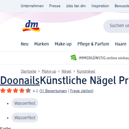
Unternehmen
Presse
Jobs bei dm
Inspiration
Bewusst
Suchen un
Neu
Marken
Make-up
Pflege & Parfum
Haare
IMMERGÜNSTIG online einka
Startseite
Make-up
Nägel
Kunstnägel
Doonails
Künstliche Nägel P
4.2
(
11 Bewertungen
|
Frage stellen
)
Wasserfest
Wasserfest