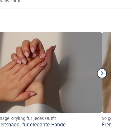
nails.com/
nagel-Styling für jedes Outfit
So gelingen Fre
eitsnägel für elegante Hände
French Illusi