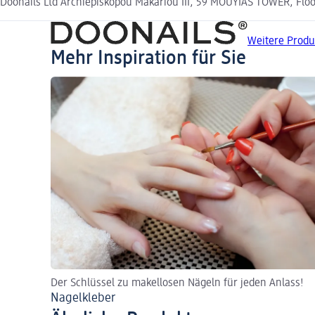
Doonails Ltd Archiepiskopou Makariou III, 59 MOUYIAS TOWER, Floo
Weitere Produ
Mehr Inspiration für Sie
Der Schlüssel zu makellosen Nägeln für jeden Anlass!
Nagelkleber