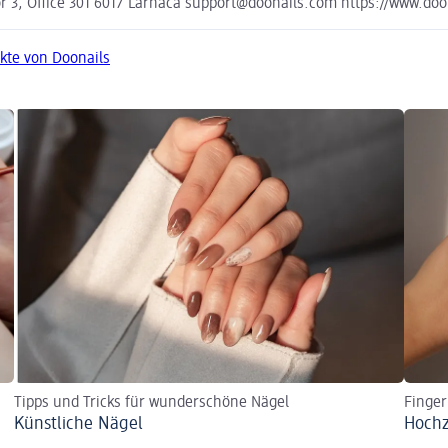
r 3, Office 301 6017 Larnaca support@doonails.com https://www.doo
kte von Doonails
Tipps und Tricks für wunderschöne Nägel
Finger
Künstliche Nägel
Hochz