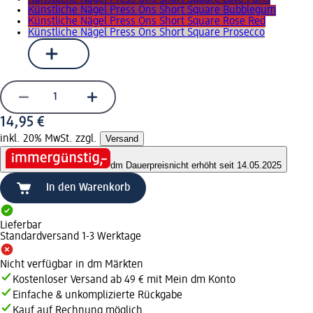
Künstliche Nägel Press Ons Short Square Bubblegum
Künstliche Nägel Press Ons Short Square Rose Red
Künstliche Nägel Press Ons Short Square Prosecco
14,95 €
inkl. 20% MwSt. zzgl.
Versand
dm Dauerpreis
nicht erhöht seit 14.05.2025
In den Warenkorb
Lieferbar
Standardversand 1-3 Werktage
Nicht verfügbar in dm Märkten
Kostenloser Versand ab 49 € mit Mein dm Konto
Einfache & unkomplizierte Rückgabe
Kauf auf Rechnung möglich