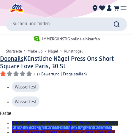
Suchen und finden
IMMERGÜNSTIG online einkaufen
Startseite
Make-up
Nägel
Kunstnägel
Doonails
Künstliche Nägel Press Ons Short
Square Love Paris, 30 St
1
(
1 Bewertung
|
Frage stellen
)
Wasserfest
Wasserfest
Farbe
Künstliche Nägel Press Ons Short Square Moss Green
Künstliche Nägel Press Ons Short Square Paradise
Künstliche Nägel Press Ons Short Square Love Paris