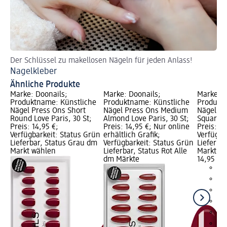
Der Schlüssel zu makellosen Nägeln für jeden Anlass!
Ti
Nagelkleber
Kü
Ähnliche Produkte
Marke: Doonails;
Marke: Doonails;
Marke: D
Produktname: Künstliche
Produktname: Künstliche
Produktn
Nägel Press Ons Short
Nägel Press Ons Medium
Nägel Pr
Round Love Paris, 30 St;
Almond Love Paris, 30 St;
Square R
Preis: 14,95 €;
Preis: 14,95 €; Nur online
Preis: 14
Verfügbarkeit: Status Grün
erhältlich Grafik;
Verfügba
Lieferbar, Status Grau dm
Verfügbarkeit: Status Grün
Lieferba
Markt wählen
Lieferbar, Status Rot Alle
Markt w
dm Märkte
14,95 €