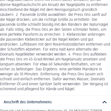
Die Nageloberfläche leicht mit einem Buffer anrauen, um die
dünne Nagelhautschicht am Ansatz der Nagelplatte zu entfernen.
Anschließend die Nägel mit dem Reinigungstuch gründlich
säubern. 2. Passende Größe auswählen: die Press Ons sanft auf
die Nägel drücken, um die richtige Größe zu ermitteln. Die
passende Größe schließt bündig mit den Rändern der Naturnägel
ab. Falls nötig, die Press Ons an den Seiten schmaler feilen, um
eine perfekte Passform zu erreichen. 3. Klebesticker anbringen:
die passenden Klebesticker auf die Nägel kleben und gut
andrücken. Luftblasen mit dem Rosenholzstäbchen entfernen und
den Schutzfilm abziehen. Für extra Halt kann alternativ der
Doonails Nagelkleber verwendet werden. 4. Press Ons aufkleben:
die Press Ons im 45-Grad-Winkel am Nagelansatz ansetzen und
langsam absenken. Für etwa 60 Sekunden festhalten, um sie
sicher zu befestigen. Das Ergebnis: eine perfekte Maniküre in
weniger als 10 Minuten. Entfernung: die Press Ons lassen sich
schnell und einfach entfernen. Dafür warmes Wasser, Doonails
Entferner-Öl und einen Spritzer Seife verwenden. Der Vorgang ist
schonend und pflegend für Hände und Nägel.
Anschrift des Unternehmens