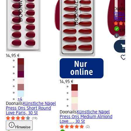
+9
Doonails
Press On
Rose Red
Liefe
dm Ma
14,95 €
14,95 €
+4
Doonails
Künstliche Nägel
Press Ons Short Round
Doonails
Künstliche Nägel
Love Paris, 30 St
Press Ons Medium Almond
(19)
Love..., 30 St
Hinweise
(2)