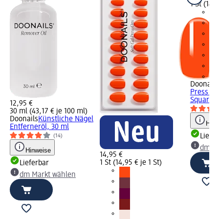
1 St (14,9
+5
Doonails
Press On
Square...
12,95 €
30 ml (43,17 € je 100 ml)
Doonails
Künstliche Nägel
Hinw
Entferneröl, 30 ml
Liefe
(14)
dm Ma
Hinweise
14,95 €
1 St (14,95 € je 1 St)
Lieferbar
dm Markt wählen