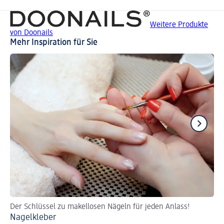
Weitere Produkte
von Doonails
Mehr Inspiration für Sie
Der Schlüssel zu makellosen Nägeln für jeden Anlass!
Ti
Nagelkleber
Kü