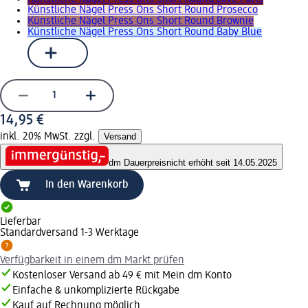
Künstliche Nägel Press Ons Short Round Prosecco
Künstliche Nägel Press Ons Short Round Brownie
Künstliche Nägel Press Ons Short Round Baby Blue
14,95 €
inkl. 20% MwSt. zzgl.
Versand
dm Dauerpreis
nicht erhöht seit 14.05.2025
In den Warenkorb
Lieferbar
Standardversand 1-3 Werktage
Verfügbarkeit in einem dm Markt prüfen
Kostenloser Versand ab 49 € mit Mein dm Konto
Einfache & unkomplizierte Rückgabe
Kauf auf Rechnung möglich