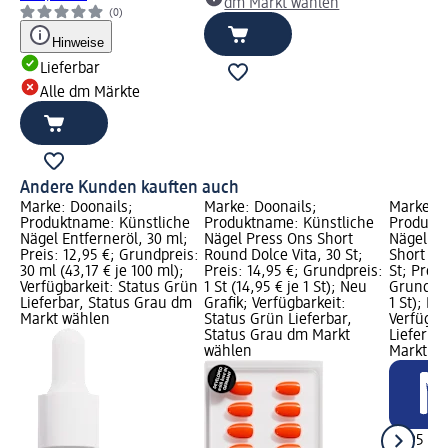
dm Markt wählen
(0)
Hinweise
Lieferbar
Alle dm Märkte
Andere Kunden kauften auch
Marke: Doonails;
Marke: Doonails;
Marke: D
Produktname: Künstliche
Produktname: Künstliche
Produktn
Nägel Entferneröl, 30 ml;
Nägel Press Ons Short
Nägel Pr
Preis: 12,95 €; Grundpreis:
Round Dolce Vita, 30 St;
Short Sq
30 ml (43,17 € je 100 ml);
Preis: 14,95 €; Grundpreis:
St; Preis
Verfügbarkeit: Status Grün
1 St (14,95 € je 1 St); Neu
Grundprei
Lieferbar, Status Grau dm
Grafik; Verfügbarkeit:
1 St); Ne
Markt wählen
Status Grün Lieferbar,
Verfügba
Status Grau dm Markt
Lieferba
wählen
Markt w
14,95 €