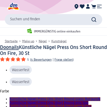
Suchen und finden
IMMERGÜNSTIG online einkaufen
Startseite
Make-up
Nägel
Kunstnägel
Doonails
Künstliche Nägel Press Ons Short Round
On Fire, 30 St
5
(
4 Bewertungen
|
Frage stellen
)
Wasserfest
Wasserfest
Farbe
Künstliche Nägel Press Ons Short Round Glass Burgundy
Künstliche Nägel Press Ons Short Round Into You
Künstliche Nägel Press Ons Short Round Love Paris