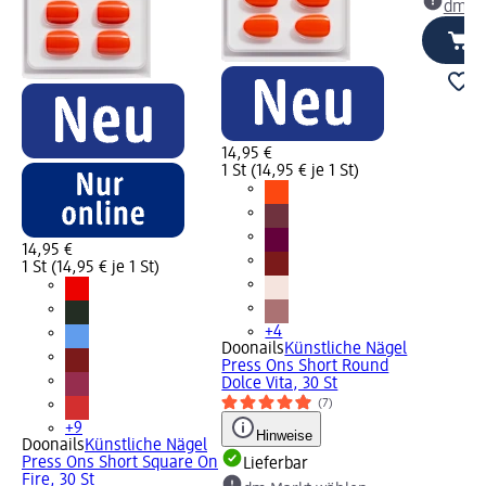
dm Ma
14,95 €
1 St (14,95 € je 1 St)
14,95 €
1 St (14,95 € je 1 St)
+4
Doonails
Künstliche Nägel
Press Ons Short Round
Dolce Vita, 30 St
(7)
+9
Hinweise
Doonails
Künstliche Nägel
Press Ons Short Square On
Lieferbar
Fire, 30 St