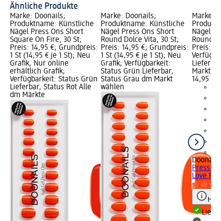
Ähnliche Produkte
Marke: Doonails;
Marke: Doonails;
Marke: D
Produktname: Künstliche
Produktname: Künstliche
Produktn
Nägel Press Ons Short
Nägel Press Ons Short
Nägel Pr
Square On Fire, 30 St;
Round Dolce Vita, 30 St;
Round Lo
Preis: 14,95 €; Grundpreis:
Preis: 14,95 €; Grundpreis:
Preis: 14
1 St (14,95 € je 1 St); Neu
1 St (14,95 € je 1 St); Neu
Verfügba
Grafik, Nur online
Grafik; Verfügbarkeit:
Lieferba
erhältlich Grafik;
Status Grün Lieferbar,
Markt w
Verfügbarkeit: Status Grün
Status Grau dm Markt
14,95 €
Lieferbar, Status Rot Alle
wählen
dm Märkte
+4
Doonails
Press On
Love Pari
Hinw
Liefe