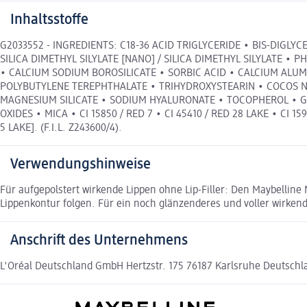
Inhaltsstoffe
G2033552 - INGREDIENTS: C18-36 ACID TRIGLYCERIDE • BIS-DIGL
SILICA DIMETHYL SILYLATE [NANO] / SILICA DIMETHYL SILYLATE
• CALCIUM SODIUM BOROSILICATE • SORBIC ACID • CALCIUM ALU
POLYBUTYLENE TEREPHTHALATE • TRIHYDROXYSTEARIN • COCOS NU
MAGNESIUM SILICATE • SODIUM HYALURONATE • TOCOPHEROL • GLUC
OXIDES • MICA • CI 15850 / RED 7 • CI 45410 / RED 28 LAKE • CI 159
5 LAKE]. (F.I.L. Z243600/4).
Verwendungshinweise
Für aufgepolstert wirkende Lippen ohne Lip-Filler: Den Maybelline
Lippenkontur folgen. Für ein noch glänzenderes und voller wirkend
Anschrift des Unternehmens
L'Oréal Deutschland GmbH Hertzstr. 175 76187 Karlsruhe Deutschla