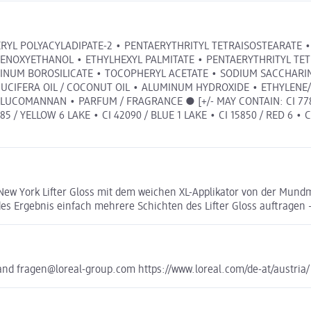
YCERYL POLYACYLADIPATE-2 • PENTAERYTHRITYL TETRAISOSTEARATE 
 • PHENOXYETHANOL • ETHYLHEXYL PALMITATE • PENTAERYTHRITYL 
MINUM BOROSILICATE • TOCOPHERYL ACETATE • SODIUM SACCHARIN
CIFERA OIL / COCONUT OIL • ALUMINUM HYDROXIDE • ETHYLENE/
OMANNAN • PARFUM / FRAGRANCE ● [+/- MAY CONTAIN: CI 77891 / 
85 / YELLOW 6 LAKE • CI 42090 / BLUE 1 LAKE • CI 15850 / RED 6 • C
 New York Lifter Gloss mit dem weichen XL-Applikator von der Mund
es Ergebnis einfach mehrere Schichten des Lifter Gloss auftragen –
nd fragen@loreal-group.com https://www.loreal.com/de-at/austria/