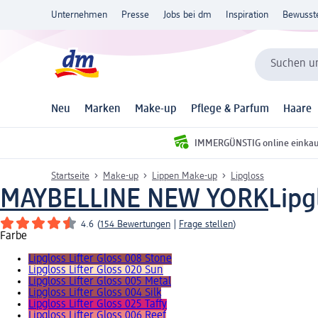
Unternehmen
Presse
Jobs bei dm
Inspiration
Bewusst
Suchen un
Neu
Marken
Make-up
Pflege & Parfum
Haare
IMMERGÜNSTIG online einka
Startseite
Make-up
Lippen Make-up
Lipgloss
MAYBELLINE NEW YORK
Lipg
4.6
(
154 Bewertungen
|
Frage stellen
)
Farbe
Lipgloss Lifter Gloss 008 Stone
Lipgloss Lifter Gloss 020 Sun
Lipgloss Lifter Gloss 005 Metal
Lipgloss Lifter Gloss 004 Silk
Lipgloss Lifter Gloss 025 Taffy
Lipgloss Lifter Gloss 006 Reef