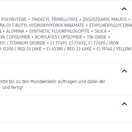
• POLYBUTENE • TRIDECYL TRIMELLITATE • DIISOSTEARYL MALATE •
TETRA-DI-T-BUTYL HYDROXYHYDROCINNAMATE • ETHYLHEXYLGLYCERIN
 • ALUMINA • SYNTHETIC FLUORPHLOGOPITE • SILICA •
VA COPOLYMER • ACRYLATES COPOLYMER • TIN OXIDE •
TITANIUM DIOXIDE • CI 77491, CI 77492, CI 77499 / IRON
I 17200 / RED 33 LAKE • CI 45380 / RED 22 LAKE • CI 19140 / YELLOW
mitte bis zu den Mundwinkeln auftragen und dabei der
 und fertig!