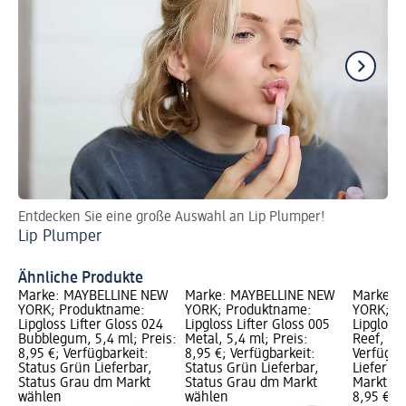
Entdecken Sie eine große Auswahl an Lip Plumper!
En
Lip Plumper
De
Ähnliche Produkte
Marke: MAYBELLINE NEW
Marke: MAYBELLINE NEW
Marke: 
YORK; Produktname:
YORK; Produktname:
YORK; P
Lipgloss Lifter Gloss 024
Lipgloss Lifter Gloss 005
Lipgloss 
Bubblegum, 5,4 ml; Preis:
Metal, 5,4 ml; Preis:
Reef, 5,4
8,95 €; Verfügbarkeit:
8,95 €; Verfügbarkeit:
Verfügba
Status Grün Lieferbar,
Status Grün Lieferbar,
Lieferba
Status Grau dm Markt
Status Grau dm Markt
Markt w
wählen
wählen
8,95 €