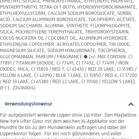
DIMETHYL SILYLATE, PHENOXYETHANOL, ETHYLHEXYL PALMITATE,
PENTAERYTHRITYL TETRA-DI-T-BUTYL HYDROXYHYDROCINNAMATE,
ETHYLHEXYLGLYCERIN, CALCIUM SODIUM BOROSILICATE, SORBIC
ACID, CALCIUM ALUMINUM BOROSILICATE, TOCOPHERYL ACETATE,
SODIUM SACCHARIN, ALUMINA, SYNTHETIC FLUORPHLOGOPITE,
SILICA, POLYBUTYLENE TEREPHTHALATE, TRIHYDROXYSTEARIN,
COCOS NUCIFERA OIL / COCONUT OIL, ALUMINUM HYDROXIDE,
ETHYLENE/VA COPOLYMER, ACRYLATES COPOLYMER, TIN OXIDE,
MAGNESIUM SILICATE, SODIUM HYALURONATE, TOCOPHEROL,
GLUCOMANNAN, PARFUM / FRAGRANCE ● [+/- MAY CONTAIN: CI
77891 / TITANIUM DIOXIDE, CI 77491, CI 77492, CI 77499 / IRON
OXIDES, MICA, CI 15850 / RED 7, CI 45410 / RED 28 LAKE, CI 15985 /
YELLOW 6 LAKE, CI 42090 / BLUE 1 LAKE, CI 15850 / RED 6, CI 17200
/ RED 33 LAKE, CI 45380 / RED 22 LAKE, CI 19140 / YELLOW 5 LAKE].
(F.I.L. Z243600/4).
Verwendungshinweise
Für aufgepolstert wirkende Lippen ohne Lip-Filler: Den Maybelline
New York Lifter Gloss mit dem weichen XL-Applikator von der
Mundmi tte bis zu den Mundwinkeln auftragen und dabei der
Lippenkontur folgen. Für ein noch glänzenderes und voller