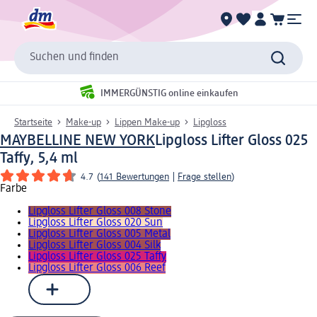
Suchen und finden
IMMERGÜNSTIG online einkaufen
Startseite
Make-up
Lippen Make-up
Lipgloss
MAYBELLINE NEW YORK
Lipgloss Lifter Gloss 025
Taffy, 5,4 ml
4.7
(
141 Bewertungen
|
Frage stellen
)
Farbe
Lipgloss Lifter Gloss 008 Stone
Lipgloss Lifter Gloss 020 Sun
Lipgloss Lifter Gloss 005 Metal
Lipgloss Lifter Gloss 004 Silk
Lipgloss Lifter Gloss 025 Taffy
Lipgloss Lifter Gloss 006 Reef