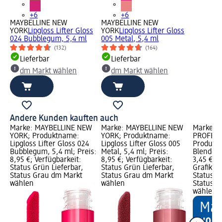
+6
+6
MAYBELLINE NEW
MAYBELLINE NEW
YORK
Lipgloss Lifter Gloss
YORK
Lipgloss Lifter Gloss
024 Bubblegum, 5,4 ml
005 Metal, 5,4 ml
(132)
(164)
Lieferbar
Lieferbar
dm Markt wählen
dm Markt wählen
Andere Kunden kauften auch
Marke: MAYBELLINE NEW
Marke: MAYBELLINE NEW
Marke: e
YORK; Produktname:
YORK; Produktname:
PROFESS
Lipgloss Lifter Gloss 024
Lipgloss Lifter Gloss 005
Produkt
Bubblegum, 5,4 ml; Preis:
Metal, 5,4 ml; Preis:
Blenderpi
8,95 €; Verfügbarkeit:
8,95 €; Verfügbarkeit:
3,45 €; 
Status Grün Lieferbar,
Status Grün Lieferbar,
Grafik; V
Status Grau dm Markt
Status Grau dm Markt
Status G
wählen
wählen
Status G
wählen