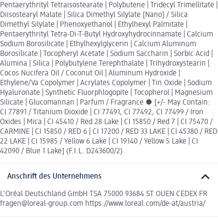
Pentaerythrityl Tetraisostearate | Polybutene | Tridecyl Trimellitate |
Diisostearyl Malate | Silica Dimethyl Silylate [Nano] / Silica
Dimethyl Silylate | Phenoxyethanol | Ethylhexyl Palmitate |
Pentaerythrityl Tetra-Di-T-Butyl Hydroxyhydrocinnamate | Calcium
Sodium Borosilicate | Ethylhexylglycerin | Calcium Aluminum
Borosilicate | Tocopheryl Acetate | Sodium Saccharin | Sorbic Acid |
Alumina | Silica | Polybutylene Terephthalate | Trihydroxystearin |
Cocos Nucifera Oil / Coconut Oil | Aluminum Hydroxide |
Ethylene/Va Copolymer | Acrylates Copolymer | Tin Oxide | Sodium
Hyaluronate | Synthetic Fluorphlogopite | Tocopherol | Magnesium
Silicate | Glucomannan | Parfum / Fragrance ● [+/- May Contain:
CI 77891 / Titanium Dioxide | CI 77491, CI 77492, CI 77499 / Iron
Oxides | Mica | CI 45410 / Red 28 Lake | CI 15850 / Red 7 | CI 75470 /
CARMINE | CI 15850 / RED 6 | CI 17200 / RED 33 LAKE | CI 45380 / RED
22 LAKE | CI 15985 / Yellow 6 Lake | CI 19140 / Yellow 5 Lake | CI
42090 / Blue 1 Lake] (F.I.L. D243600/2)
Anschrift des Unternehmens
L'Oréal Deutschland GmbH TSA 75000 93684 ST OUEN CEDEX FR
fragen@loreal-group.com https://www.loreal.com/de-at/austria/