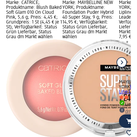
Marke: CATRICE;
Marke: MAYBELLINE NEW
Marke: 
Produktname: Blush Baked
YORK; Produktname:
YORK; P
Soft Glam 010 On Cloud
Foundation Puder Hybrid
Lipliner 
Pink, 5,6 g; Preis: 4,45 €;
40 Super Stay, 9 g; Preis:
Leader, 1
Grundpreis: 1 St (4,45 € je 1
14,95 €; Verfügbarkeit:
Verfügba
St); Verfügbarkeit: Status
Status Grün Lieferbar,
Lieferba
Grün Lieferbar, Status
Status Grau dm Markt
Markt w
Grau dm Markt wählen
wählen
7,95 €
MAYBELL
YORK
Lip
Line Lead
Liefe
dm Ma