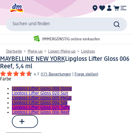
Suchen und finden
IMMERGÜNSTIG online einkaufen
Startseite
Make-up
Lippen Make-up
Lipgloss
MAYBELLINE NEW YORK
Lipgloss Lifter Gloss 006
Reef, 5,4 ml
4.7
(
171 Bewertungen
|
Frage stellen
)
Farbe
Lipgloss Lifter Gloss 008 Stone
Lipgloss Lifter Gloss 020 Sun
Lipgloss Lifter Gloss 005 Metal
Lipgloss Lifter Gloss 004 Silk
Lipgloss Lifter Gloss 025 Taffy
Lipgloss Lifter Gloss 006 Reef