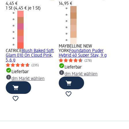
4,45 €
14,95 €
1 St (4,45 € je 1 St)
MAYBELLINE NEW
CATRICE
Blush Baked Soft
YORK
Foundation Puder
Glam 010 On Cloud Pink,
Hybrid 40 Super Stay, 9 g
5,6 g
(278)
(235)
Lieferbar
Lieferbar
dm Markt wählen
dm Markt wählen