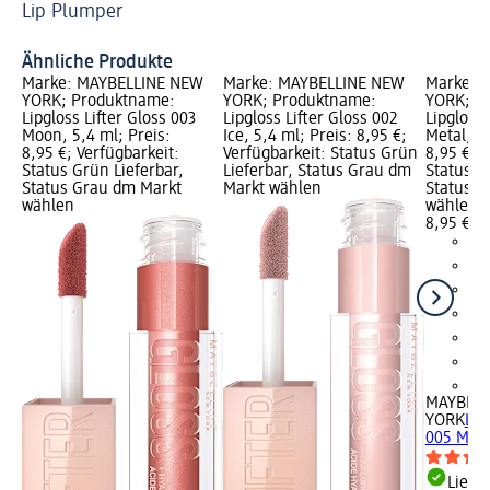
Lip Plumper
De
Ähnliche Produkte
Marke: MAYBELLINE NEW
Marke: MAYBELLINE NEW
Marke: 
YORK; Produktname:
YORK; Produktname:
YORK; P
Lipgloss Lifter Gloss 003
Lipgloss Lifter Gloss 002
Lipgloss 
Moon, 5,4 ml; Preis:
Ice, 5,4 ml; Preis: 8,95 €;
Metal, 5,
8,95 €; Verfügbarkeit:
Verfügbarkeit: Status Grün
8,95 €; V
Status Grün Lieferbar,
Lieferbar, Status Grau dm
Status G
Status Grau dm Markt
Markt wählen
Status G
wählen
wählen
8,95 €
+6
MAYBELL
YORK
Lip
005 Meta
Liefe