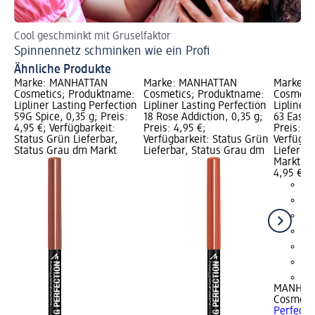
Cool geschminkt mit Gruselfaktor
Je
Spinnennetz schminken wie ein Profi
In
Ähnliche Produkte
Marke: MANHATTAN
Marke: MANHATTAN
Marke: 
Cosmetics; Produktname:
Cosmetics; Produktname:
Cosmeti
Lipliner Lasting Perfection
Lipliner Lasting Perfection
Lipliner 
59G Spice, 0,35 g; Preis:
18 Rose Addiction, 0,35 g;
63 Easte
4,95 €; Verfügbarkeit:
Preis: 4,95 €;
Preis: 4,
Status Grün Lieferbar,
Verfügbarkeit: Status Grün
Verfügba
Status Grau dm Markt
Lieferbar, Status Grau dm
Lieferba
Markt w
4,95 €
+5
MANHAT
Cosmeti
Perfecti