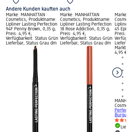
Andere Kunden kauften auch
Marke: MANHATTAN
Marke: MANHATTAN
Marke: 
Cosmetics; Produktname:
Cosmetics; Produktname:
Cosmeti
Lipliner Lasting Perfection
Lipliner Lasting Perfection
Lipliner 
94F Penny Brown, 0,35 g;
18 Rose Addiction, 0,35 g;
45 Epic 
Preis: 4,95 €;
Preis: 4,95 €;
Preis: 4,
Verfügbarkeit: Status Grün
Verfügbarkeit: Status Grün
Verfügba
Lieferbar, Status Grau dm
Lieferbar, Status Grau dm
Lieferba
Markt w
4,95 €
+5
MANHAT
Cosmeti
Perfecti
Burgundy
Liefe