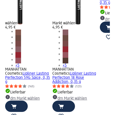
0,35 g
Liefe
dm Ma
wählen
Markt wählen
4,95 €
4,95 €
+5
+5
MANHATTAN
MANHATTAN
Cosmetics
Lipliner Lasting
Cosmetics
Lipliner Lasting
Perfection 59G Spice, 0,35
Perfection 18 Rose
g
Addiction, 0,35 g
(163)
(123)
Lieferbar
Lieferbar
dm Markt wählen
dm Markt wählen