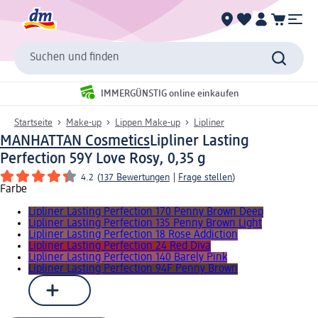
Suchen und finden
IMMERGÜNSTIG online einkaufen
Startseite
Make-up
Lippen Make-up
Lipliner
MANHATTAN Cosmetics
Lipliner Lasting
Perfection 59Y Love Rosy, 0,35 g
4.2
(
137 Bewertungen
|
Frage stellen
)
Farbe
Lipliner Lasting Perfection 170 Penny Brown Deep
Lipliner Lasting Perfection 135 Penny Brown Light
Lipliner Lasting Perfection 18 Rose Addiction
Lipliner Lasting Perfection 24 Red Diva
Lipliner Lasting Perfection 140 Barely Pink
Lipliner Lasting Perfection 94F Penny Brown