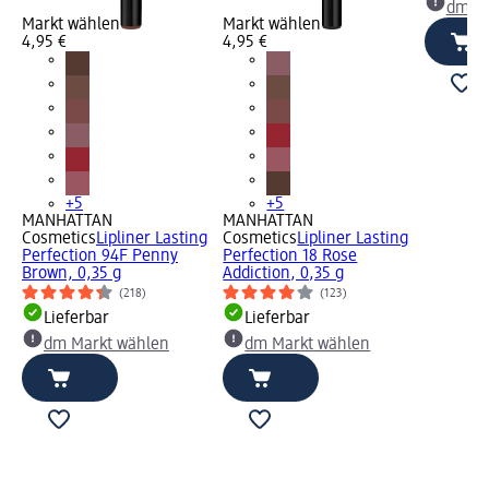
dm Ma
Markt wählen
Markt wählen
4,95 €
4,95 €
+5
+5
MANHATTAN
MANHATTAN
Cosmetics
Lipliner Lasting
Cosmetics
Lipliner Lasting
Perfection 94F Penny
Perfection 18 Rose
Brown, 0,35 g
Addiction, 0,35 g
(218)
(123)
Lieferbar
Lieferbar
dm Markt wählen
dm Markt wählen