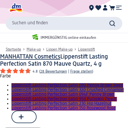
Suchen und finden
IMMERGÜNSTIG online einkaufen
Startseite
Make-up
Lippen Make-up
Lippenstift
MANHATTAN Cosmetics
Lippenstift Lasting
Perfection Satin 870 Mauve Quartz, 4 g
4.8
(
28 Bewertungen
|
Frage stellen
)
Farbe
Lippenstift Lasting Perfection Satin 090 Penny Brown Deep
Lippenstift Lasting Perfection Satin 320 Crushed Cinnamon
Lippenstift Lasting Perfection Satin 094F Penny Brown
Lippenstift Lasting Perfection Satin 950 Pumpkin Peach
Lippenstift Lasting Perfection Satin 230 Hip Hazelnut
Lippenstift Lasting Perfection Satin 150 Rosewood Rose