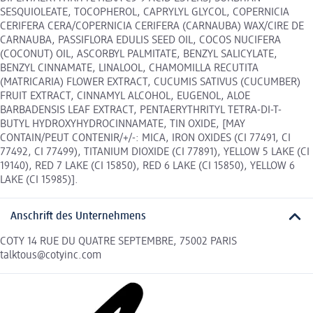
SESQUIOLEATE, TOCOPHEROL, CAPRYLYL GLYCOL, COPERNICIA
CERIFERA CERA/COPERNICIA CERIFERA (CARNAUBA) WAX/CIRE DE
CARNAUBA, PASSIFLORA EDULIS SEED OIL, COCOS NUCIFERA
(COCONUT) OIL, ASCORBYL PALMITATE, BENZYL SALICYLATE,
BENZYL CINNAMATE, LINALOOL, CHAMOMILLA RECUTITA
(MATRICARIA) FLOWER EXTRACT, CUCUMIS SATIVUS (CUCUMBER)
FRUIT EXTRACT, CINNAMYL ALCOHOL, EUGENOL, ALOE
BARBADENSIS LEAF EXTRACT, PENTAERYTHRITYL TETRA-DI-T-
BUTYL HYDROXYHYDROCINNAMATE, TIN OXIDE, [MAY
CONTAIN/PEUT CONTENIR/+/-: MICA, IRON OXIDES (CI 77491, CI
77492, CI 77499), TITANIUM DIOXIDE (CI 77891), YELLOW 5 LAKE (CI
19140), RED 7 LAKE (CI 15850), RED 6 LAKE (CI 15850), YELLOW 6
LAKE (CI 15985)].
Anschrift des Unternehmens
COTY 14 RUE DU QUATRE SEPTEMBRE, 75002 PARIS
talktous@cotyinc.com