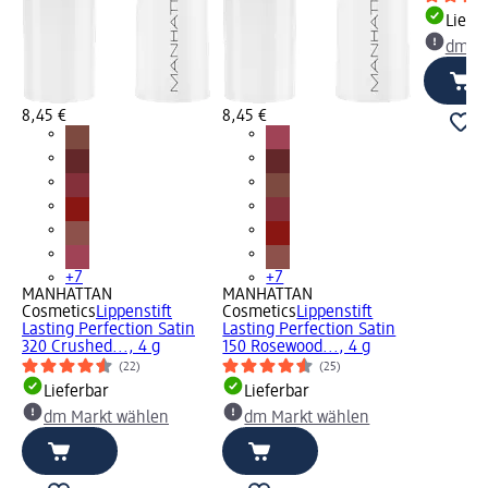
Liefe
dm Ma
8,45 €
8,45 €
+7
+7
MANHATTAN
MANHATTAN
Cosmetics
Lippenstift
Cosmetics
Lippenstift
Lasting Perfection Satin
Lasting Perfection Satin
320 Crushed..., 4 g
150 Rosewood..., 4 g
(22)
(25)
Lieferbar
Lieferbar
dm Markt wählen
dm Markt wählen