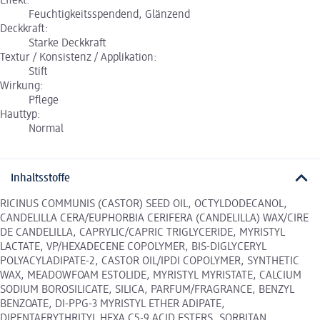
Effekt:
Feuchtigkeitsspendend, Glänzend
Deckkraft:
Starke Deckkraft
Textur / Konsistenz / Applikation:
Stift
Wirkung:
Pflege
Hauttyp:
Normal
Inhaltsstoffe
RICINUS COMMUNIS (CASTOR) SEED OIL, OCTYLDODECANOL,
CANDELILLA CERA/EUPHORBIA CERIFERA (CANDELILLA) WAX/CIRE
DE CANDELILLA, CAPRYLIC/CAPRIC TRIGLYCERIDE, MYRISTYL
LACTATE, VP/HEXADECENE COPOLYMER, BIS-DIGLYCERYL
POLYACYLADIPATE-2, CASTOR OIL/IPDI COPOLYMER, SYNTHETIC
WAX, MEADOWFOAM ESTOLIDE, MYRISTYL MYRISTATE, CALCIUM
SODIUM BOROSILICATE, SILICA, PARFUM/FRAGRANCE, BENZYL
BENZOATE, DI-PPG-3 MYRISTYL ETHER ADIPATE,
DIPENTAERYTHRITYL HEXA C5-9 ACID ESTERS, SORBITAN