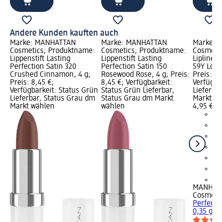
Andere Kunden kauften auch
Marke: MANHATTAN
Marke: MANHATTAN
Marke: 
Cosmetics; Produktname:
Cosmetics; Produktname:
Cosmeti
Lippenstift Lasting
Lippenstift Lasting
Lipliner 
Perfection Satin 320
Perfection Satin 150
59Y Love
Crushed Cinnamon, 4 g;
Rosewood Rose, 4 g; Preis:
Preis: 4,
Preis: 8,45 €;
8,45 €; Verfügbarkeit:
Verfügba
Verfügbarkeit: Status Grün
Status Grün Lieferbar,
Lieferba
Lieferbar, Status Grau dm
Status Grau dm Markt
Markt w
Markt wählen
wählen
4,95 €
+5
MANHAT
Cosmeti
Perfecti
0,35 g