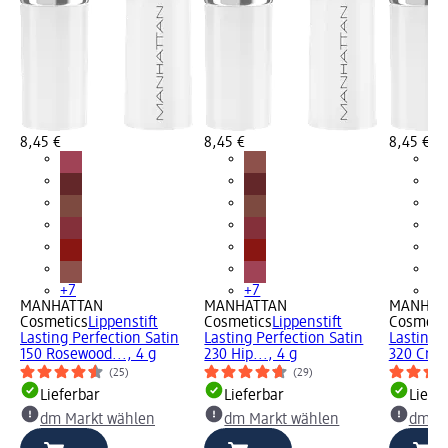
8,45 €
8,45 €
8,45 €
+7
+7
+7
MANHATTAN
MANHATTAN
MANHAT
Cosmetics
Lippenstift
Cosmetics
Lippenstift
Cosmeti
Lasting Perfection Satin
Lasting Perfection Satin
Lasting 
150 Rosewood..., 4 g
230 Hip..., 4 g
320 Crus
(25)
(29)
Lieferbar
Lieferbar
Liefe
dm Markt wählen
dm Markt wählen
dm Ma