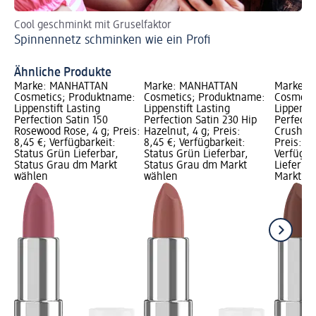
Cool geschminkt mit Gruselfaktor
La
Spinnennetz schminken wie ein Profi
Ti
Ähnliche Produkte
Marke: MANHATTAN
Marke: MANHATTAN
Marke: 
Cosmetics; Produktname:
Cosmetics; Produktname:
Cosmeti
Lippenstift Lasting
Lippenstift Lasting
Lippensti
Perfection Satin 150
Perfection Satin 230 Hip
Perfecti
Rosewood Rose, 4 g; Preis:
Hazelnut, 4 g; Preis:
Crushed 
8,45 €; Verfügbarkeit:
8,45 €; Verfügbarkeit:
Preis: 8,
Status Grün Lieferbar,
Status Grün Lieferbar,
Verfügba
Status Grau dm Markt
Status Grau dm Markt
Lieferba
wählen
wählen
Markt w