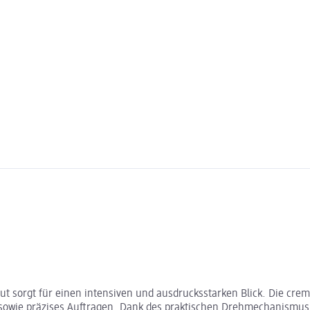
nut sorgt für einen intensiven und ausdrucksstarken Blick. Die cr
owie präzises Auftragen. Dank des praktischen Drehmechanismus i