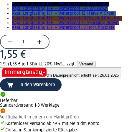
Kajal Longlasting 18H + Waterproof 01 Black Fever
Kajal Longlasting 18H + Waterproof 09 Cool Down
Kajal Longlasting 18H + Waterproof 12 I Have A Green
Kajal Longlasting 18H + Waterproof 40 Roasted Chestnut
Kajal Longlasting 18H + Waterproof 35 Sparkling Brown
Kajal Longlasting 18H + Waterproof 02 Hot Chocolate
1,55 €
1 St (1,55 € je 1 St)
inkl. 20% MwSt. zzgl.
Versand
dm Dauerpreis
nicht erhöht seit 26.01.2026
In den Warenkorb
Lieferbar
Standardversand 1-3 Werktage
Verfügbarkeit in einem dm Markt prüfen
Kostenloser Versand ab 49 € mit Mein dm Konto
Einfache & unkomplizierte Rückgabe