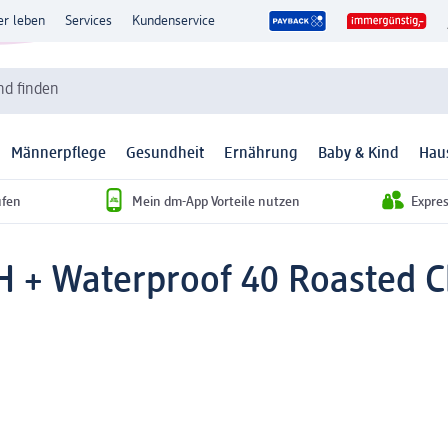
er leben
Services
Kundenservice
d finden
Männerpflege
Gesundheit
Ernährung
Baby & Kind
Hau
ufen
Mein dm-App Vorteile nutzen
Expre
8H + Waterproof 40 Roasted C