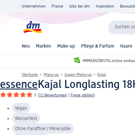
Unternehmen
Presse
Jobs bei dm
Inspiration
Bewusst
Suchen un
Neu
Marken
Make-up
Pflege & Parfum
Haare
IMMERGÜNSTIG online einka
Startseite
Make-up
Augen Make-up
Kajal
essence
Kajal Longlasting 1
5
(
12 Bewertungen
|
Frage stellen
)
Vegan
Wasserfest
Ohne Paraffine / Mineralöle