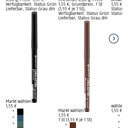
0,28 g; Preis: 1,55 €;
Chestnut, 0,28 g; Preis:
Brown, 0
Verfügbarkeit: Status Grün
1,55 €; Grundpreis: 1 St
1,55 €; V
Lieferbar, Status Grau dm
(1,55 € je 1 St);
Status G
Verfügbarkeit: Status Grün
Status G
Lieferbar, Status Grau dm
Markt wählen
1,55 €
wählen
Markt wählen
1,55 €
1,55 €
1 St (1,55 € je 1 St)