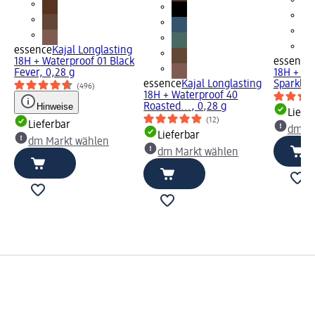
essence
Kajal Longlasting
18H + Waterproof 01 Black
essence
Fever, 0,28 g
18H + Wa
essence
Kajal Longlasting
Sparkling
(496)
18H + Waterproof 40
Hinweise
Roasted..., 0,28 g
Liefe
(12)
Lieferbar
dm Ma
Lieferbar
dm Markt wählen
dm Markt wählen