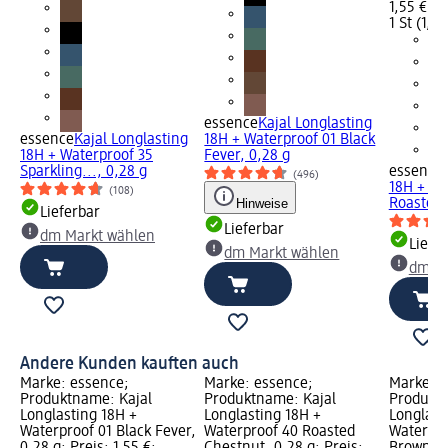
1,55 €
1 St (1,55
essence
Kajal Longlasting
essence
Kajal Longlasting
18H + Waterproof 01 Black
18H + Waterproof 35
Fever, 0,28 g
Sparkling..., 0,28 g
essence
(496)
18H + Wa
(108)
Hinweise
Roasted..
Lieferbar
Lieferbar
dm Markt wählen
Liefe
dm Markt wählen
dm Ma
Andere Kunden kauften auch
Marke: essence;
Marke: essence;
Marke: e
Produktname: Kajal
Produktname: Kajal
Produktn
Longlasting 18H +
Longlasting 18H +
Longlast
Waterproof 01 Black Fever,
Waterproof 40 Roasted
Waterpro