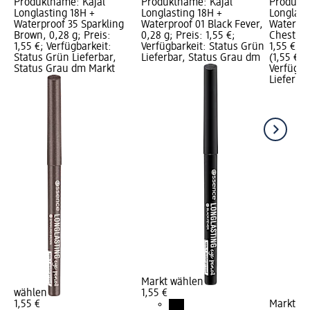
Produktname: Kajal
Produktname: Kajal
Produktn
Longlasting 18H +
Longlasting 18H +
Longlast
Waterproof 35 Sparkling
Waterproof 01 Black Fever,
Waterpro
Brown, 0,28 g; Preis:
0,28 g; Preis: 1,55 €;
Chestnut
1,55 €; Verfügbarkeit:
Verfügbarkeit: Status Grün
1,55 €; G
Status Grün Lieferbar,
Lieferbar, Status Grau dm
(1,55 € je
Status Grau dm Markt
Verfügba
Lieferba
Markt wählen
wählen
1,55 €
1,55 €
Markt w