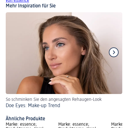
von essence
Mehr Inspiration für Sie
So schminken Sie den angesagten Rehaugen-Look
So
Doe Eyes: Make-up Trend
Si
Ähnliche Produkte
Marke: essence;
Marke: essence;
Marke: e