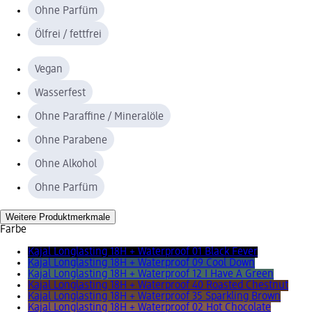
Ohne Parfüm
Ölfrei / fettfrei
Vegan
Wasserfest
Ohne Paraffine / Mineralöle
Ohne Parabene
Ohne Alkohol
Ohne Parfüm
Weitere Produktmerkmale
Farbe
Kajal Longlasting 18H + Waterproof 01 Black Fever
Kajal Longlasting 18H + Waterproof 09 Cool Down
Kajal Longlasting 18H + Waterproof 12 I Have A Green
Kajal Longlasting 18H + Waterproof 40 Roasted Chestnut
Kajal Longlasting 18H + Waterproof 35 Sparkling Brown
Kajal Longlasting 18H + Waterproof 02 Hot Chocolate