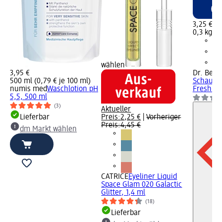
3,25 €
0,3 kg (1
wählen
3,95 €
Dr. Bec
500 ml (0,79 € je 100 ml)
Schaum I
numis med
Waschlotion pH
Fresh (3
5,5, 500 ml
(3)
Aktueller
Lieferbar
Preis:
2,25 €
|
Vorheriger
Preis:
4,45 €
dm Markt wählen
CATRICE
Eyeliner Liquid
Space Glam 020 Galactic
Glitter, 1,4 ml
(18)
Lieferbar