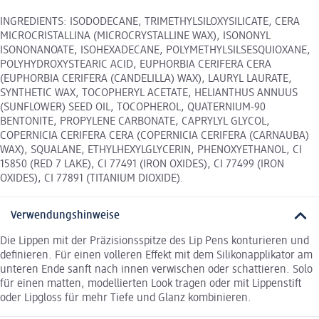
INGREDIENTS: ISODODECANE, TRIMETHYLSILOXYSILICATE, CERA
MICROCRISTALLINA (MICROCRYSTALLINE WAX), ISONONYL
ISONONANOATE, ISOHEXADECANE, POLYMETHYLSILSESQUIOXANE,
POLYHYDROXYSTEARIC ACID, EUPHORBIA CERIFERA CERA
(EUPHORBIA CERIFERA (CANDELILLA) WAX), LAURYL LAURATE,
SYNTHETIC WAX, TOCOPHERYL ACETATE, HELIANTHUS ANNUUS
(SUNFLOWER) SEED OIL, TOCOPHEROL, QUATERNIUM-90
BENTONITE, PROPYLENE CARBONATE, CAPRYLYL GLYCOL,
COPERNICIA CERIFERA CERA (COPERNICIA CERIFERA (CARNAUBA)
WAX), SQUALANE, ETHYLHEXYLGLYCERIN, PHENOXYETHANOL, CI
15850 (RED 7 LAKE), CI 77491 (IRON OXIDES), CI 77499 (IRON
OXIDES), CI 77891 (TITANIUM DIOXIDE).
Verwendungshinweise
Die Lippen mit der Präzisionsspitze des Lip Pens konturieren und
definieren. Für einen volleren Effekt mit dem Silikonapplikator am
unteren Ende sanft nach innen verwischen oder schattieren. Solo
für einen matten, modellierten Look tragen oder mit Lippenstift
oder Lipgloss für mehr Tiefe und Glanz kombinieren.