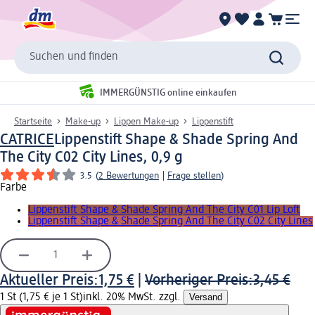
Suchen und finden
IMMERGÜNSTIG online einkaufen
Startseite
Make-up
Lippen Make-up
Lippenstift
CATRICE
Lippenstift Shape & Shade Spring And
The City C02 City Lines, 0,9 g
3.5
(
2 Bewertungen
|
Frage stellen
)
Farbe
Lippenstift Shape & Shade Spring And The City C01 Lip Loft
Lippenstift Shape & Shade Spring And The City C02 City Lines
Aktueller Preis:
1,75 €
|
Vorheriger Preis:
3,45 €
1 St (1,75 € je 1 St)
inkl. 20% MwSt. zzgl.
Versand