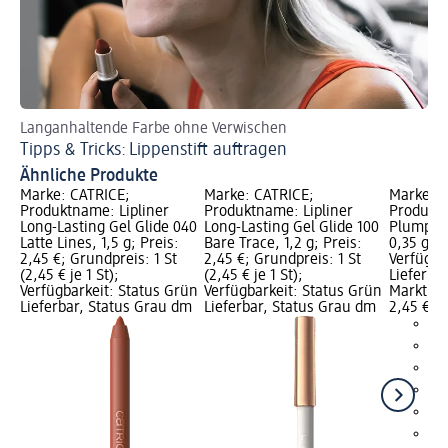
Langanhaltende Farbe ohne Verwischen
Di
Tipps & Tricks: Lippenstift auftragen
We
Ähnliche Produkte
Marke: CATRICE;
Marke: CATRICE;
Marke: C
Produktname: Lipliner
Produktname: Lipliner
Produktn
Long-Lasting Gel Glide 040
Long-Lasting Gel Glide 100
Plumpin
Latte Lines, 1,5 g; Preis:
Bare Trace, 1,2 g; Preis:
0,35 g; P
2,45 €; Grundpreis: 1 St
2,45 €; Grundpreis: 1 St
Verfügba
(2,45 € je 1 St);
(2,45 € je 1 St);
Lieferba
Verfügbarkeit: Status Grün
Verfügbarkeit: Status Grün
Markt w
Lieferbar, Status Grau dm
Lieferbar, Status Grau dm
2,45 €