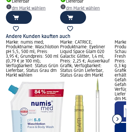
Lieferbar
Lieferbar
dm Markt wählen
dm Markt wählen
Andere Kunden kauften auch
Marke: numis med;
Marke: CATRICE;
Marke: 
Produktname: Waschlotion
Produktname: Eyeliner
Produkt
pH 5,5, 500 ml; Preis:
Liquid Space Glam 020
Schaum I
3,95 €; Grundpreis: 500 ml
Galactic Glitter, 1,4 ml;
Fresh (3
(0,79 € je 100 ml);
Preis: 2,25 €; Ausverkauf
Preis: 3
Verfügbarkeit: Status Grün
Grafik; Verfügbarkeit:
0,3 kg (1
Lieferbar, Status Grau dm
Status Grün Lieferbar,
Grafik, 
Markt wählen
Status Grau dm Markt
erhältlic
Gefahren
Gefahren
Verfügba
Lieferbar
dm Märk