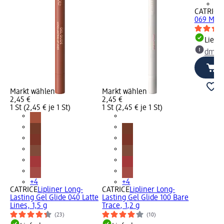
+9
CATRICE
069 Main
Liefe
dm Ma
Markt wählen
Markt wählen
2,45 €
2,45 €
1 St (2,45 € je 1 St)
1 St (2,45 € je 1 St)
+4
+4
CATRICE
Lipliner Long-
CATRICE
Lipliner Long-
Lasting Gel Glide 040 Latte
Lasting Gel Glide 100 Bare
Lines, 1,5 g
Trace, 1,2 g
(23)
(10)