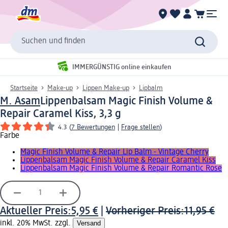
Suchen und finden
IMMERGÜNSTIG online einkaufen
Startseite
Make-up
Lippen Make-up
Lipbalm
M. Asam
Lippenbalsam Magic Finish Volume &
Repair Caramel Kiss, 3,3 g
4.3
(
7 Bewertungen
|
Frage stellen
)
Farbe
Magic Finish Volume & Repair Lip Balm - Vintage Cherry
Lippenbalsam Magic Finish Volume & Repair Caramel Kiss
Lippenbalsam Magic Finish Volume & Repair Romantic Rose
Aktueller Preis:
5,95 €
|
Vorheriger Preis:
11,95 €
inkl. 20% MwSt. zzgl.
Versand