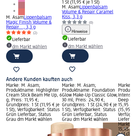
1 St (11,95 € je 1 St)
M. Asam
Lippenbalsam
Volume & Repair Caramel
Kiss, 3,3 g
M. Asam
Lippenbalsam
Magic Finish Volume &
(0)
Repair..., 3,3 g
Hinweise
(2)
Lieferbar
Lieferbar
dm Markt wählen
dm Markt wählen
Andere Kunden kauften auch
Marke: M. Asam;
Marke: M. Asam;
Marke: 
Produktname: Highlighter
Produktname: Foundation
Produkt
Cream Stick Beam Me Up, 6
Glow Make-Up Classic Glow,
Intense 
g; Preis: 11,95 €;
30 ml; Preis: 24,90 €;
Deep Bla
Grundpreis: 1 St (11,95 € je
Grundpreis: 1 St (24,90 € je
15,95 €; 
1 St); Verfügbarkeit: Status
1 St); Verfügbarkeit: Status
(15,95 € j
Grün Lieferbar, Status
Grün Lieferbar, Status
Verfügba
Grau dm Markt wählen
Grau dm Markt wählen
Lieferba
Markt w
15,95 €
1 St (15,9