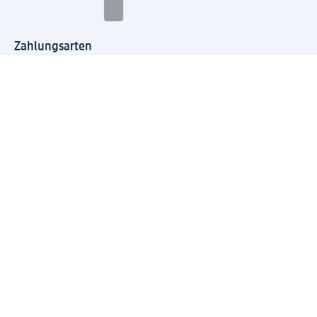
Zahlungsarten
Mit dm verbinden