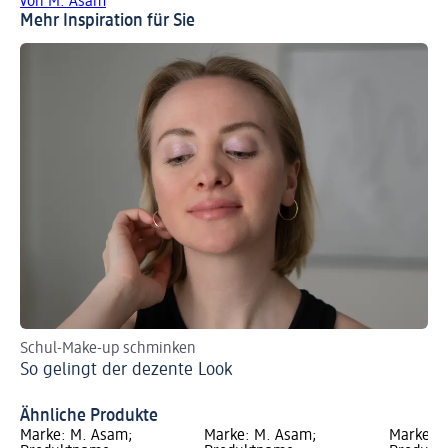
von M. Asam
Mehr Inspiration für Sie
Schul-Make-up schminken
Au
So gelingt der dezente Look
Si
Da
Ähnliche Produkte
Marke: M. Asam;
Marke: M. Asam;
Marke: 