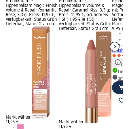
Produktname:
Produktname:
Produktn
Lippenbalsam Magic Finish
Lippenbalsam Volume &
Magic Fi
Volume & Repair Romantic
Repair Caramel Kiss, 3,3 g;
ml; Preis
Rose, 3,3 g; Preis: 11,95 €;
Preis: 11,95 €; Grundpreis:
Verfügba
Verfügbarkeit: Status Grün
1 St (11,95 € je 1 St);
Lieferba
Lieferbar, Status Grau dm
Verfügbarkeit: Status Grün
Markt w
Lieferbar, Status Grau dm
9,95 €
M. Asam
Finish M
Hinw
Liefe
dm Ma
Markt wählen
11,95 €
Markt wählen
11,95 €