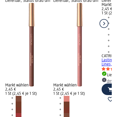
Lieferbar, Status Grau dm
Lieferbar, Status Grau dm
Lieferba
Markt w
2,45 €
1 St (2,45
+4
CATRICE
Lasting G
Lines, 1,
Liefe
dm Ma
Markt wählen
Markt wählen
2,45 €
2,45 €
1 St (2,45 € je 1 St)
1 St (2,45 € je 1 St)