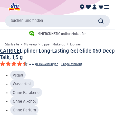
Suchen und finden
IMMERGÜNSTIG online einkaufen
Startseite
Make-up
Lippen Make-up
Lipliner
CATRICE
Lipliner Long-Lasting Gel Glide 060 Deep
Talk, 1,5 g
4.4
(
8 Bewertungen
|
Frage stellen
)
Vegan
Wasserfest
Ohne Parabene
Ohne Alkohol
Ohne Parfüm