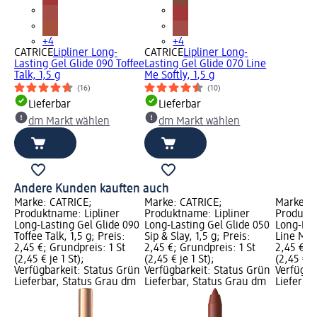
+4
+4
CATRICE
Lipliner Long-
CATRICE
Lipliner Long-
Lasting Gel Glide 090 Toffee
Lasting Gel Glide 070 Line
Talk, 1,5 g
Me Softly, 1,5 g
(16)
(10)
Lieferbar
Lieferbar
dm Markt wählen
dm Markt wählen
Andere Kunden kauften auch
Marke: CATRICE;
Marke: CATRICE;
Marke: C
Produktname: Lipliner
Produktname: Lipliner
Produktn
Long-Lasting Gel Glide 090
Long-Lasting Gel Glide 050
Long-Las
Toffee Talk, 1,5 g; Preis:
Sip & Slay, 1,5 g; Preis:
Line Me S
2,45 €; Grundpreis: 1 St
2,45 €; Grundpreis: 1 St
2,45 €; G
(2,45 € je 1 St);
(2,45 € je 1 St);
(2,45 € je
Verfügbarkeit: Status Grün
Verfügbarkeit: Status Grün
Verfügba
Lieferbar, Status Grau dm
Lieferbar, Status Grau dm
Lieferba