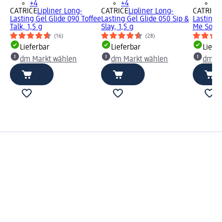
+4
+4
+4
CATRICE
Lipliner Long-
CATRICE
Lipliner Long-
CATRICE
Lasting Gel Glide 090 Toffee
Lasting Gel Glide 050 Sip &
Lasting 
Talk, 1,5 g
Slay, 1,5 g
Me Softly
(16)
(28)
Lieferbar
Lieferbar
Liefe
dm Markt wählen
dm Markt wählen
dm Ma