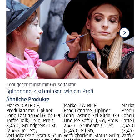
Cool geschminkt mit Gruselfaktor
Za
Spinnennetz schminken wie ein Profi
Br
Ähnliche Produkte
Marke: CATRICE;
Marke: CATRICE;
Marke: C
Produktname: Lipliner
Produktname: Lipliner
Produktn
Long-Lasting Gel Glide 090
Long-Lasting Gel Glide 070
Long-Las
Toffee Talk, 1,5 g; Preis:
Line Me Softly, 1,5 g; Preis:
Latte Lin
2,45 €; Grundpreis: 1 St
2,45 €; Grundpreis: 1 St
2,45 €; G
(2,45 € je 1 St);
(2,45 € je 1 St);
(2,45 € je
Verfügbarkeit: Status Grün
Verfügbarkeit: Status Grün
Verfügba