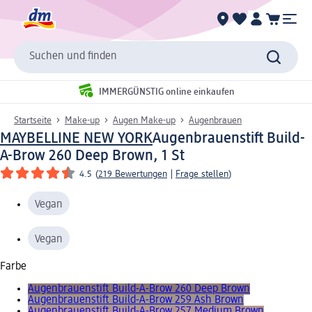
Suchen und finden
IMMERGÜNSTIG online einkaufen
Startseite
Make-up
Augen Make-up
Augenbrauen
MAYBELLINE NEW YORK
Augenbrauenstift Build-
A-Brow 260 Deep Brown, 1 St
4.5
(
219 Bewertungen
|
Frage stellen
)
Vegan
Vegan
Farbe
Augenbrauenstift Build-A-Brow 260 Deep Brown
Augenbrauenstift Build-A-Brow 259 Ash Brown
Augenbrauenstift Build-A-Brow 257 Medium Brown