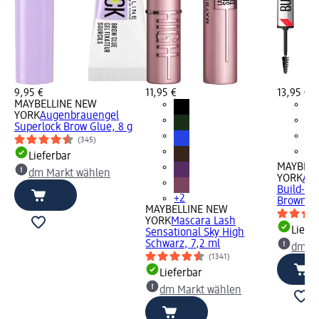
9,95 €
11,95 €
13,95 €
MAYBELLINE NEW
YORK
Augenbrauengel
Superlock Brow Glue, 8 g
(345)
Lieferbar
MAYBELL
dm Markt wählen
YORK
Aug
Build-A-
+2
Brown, 1
MAYBELLINE NEW
YORK
Mascara Lash
Liefe
Sensational Sky High
Schwarz, 7,2 ml
dm Ma
(1341)
Lieferbar
dm Markt wählen