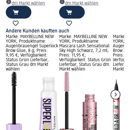
dm Markt wählen
dm Markt wählen
Andere Kunden kauften auch
Marke: MAYBELLINE NEW
Marke: MAYBELLINE NEW
Marke: 
YORK; Produktname:
YORK; Produktname:
YORK; P
Augenbrauengel Superlock
Mascara Lash Sensational
Augenbra
Brow Glue, 8 g; Preis:
Sky High Schwarz, 7,2 ml;
Brow 259
9,95 €; Verfügbarkeit:
Preis: 11,95 €;
Preis: 13
Status Grün Lieferbar,
Verfügbarkeit: Status Grün
Verfügba
Status Grau dm Markt
Lieferbar, Status Grau dm
Lieferba
wählen
Markt wählen
Markt w