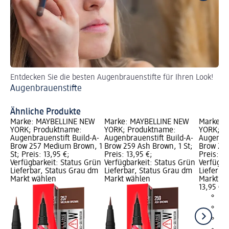
Entdecken Sie die besten Augenbrauenstifte für Ihren Look!
En
Augenbrauenstifte
Be
Au
Ähnliche Produkte
Marke: MAYBELLINE NEW
Marke: MAYBELLINE NEW
Marke: 
YORK; Produktname:
YORK; Produktname:
YORK; P
Augenbrauenstift Build-A-
Augenbrauenstift Build-A-
Augenbra
Brow 257 Medium Brown, 1
Brow 259 Ash Brown, 1 St;
Brow 250
St; Preis: 13,95 €;
Preis: 13,95 €;
Preis: 13
Verfügbarkeit: Status Grün
Verfügbarkeit: Status Grün
Verfügba
Lieferbar, Status Grau dm
Lieferbar, Status Grau dm
Lieferba
Markt wählen
Markt wählen
Markt w
13,95 €