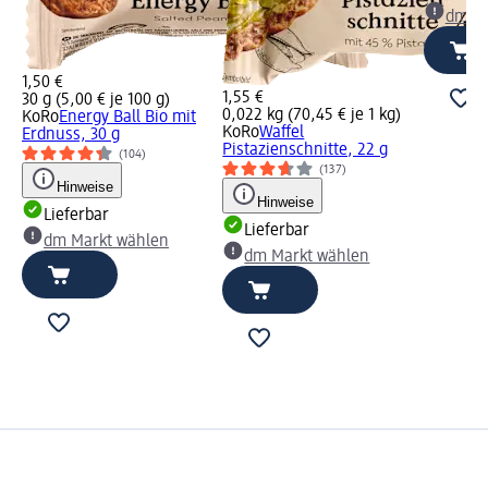
dm Ma
1,50 €
1,55 €
30 g (5,00 € je 100 g)
0,022 kg (70,45 € je 1 kg)
KoRo
Energy Ball Bio mit
KoRo
Waffel
Erdnuss, 30 g
Pistazienschnitte, 22 g
(104)
(137)
Hinweise
Hinweise
Lieferbar
Lieferbar
dm Markt wählen
dm Markt wählen