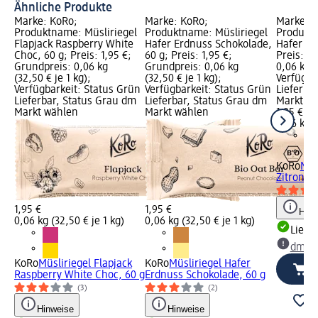
Ähnliche Produkte
Marke: KoRo;
Marke: KoRo;
Marke: 
Produktname: Müsliriegel
Produktname: Müsliriegel
Produktn
Flapjack Raspberry White
Hafer Erdnuss Schokolade,
Hafer Zi
Choc, 60 g; Preis: 1,95 €;
60 g; Preis: 1,95 €;
Preis: 1,
Grundpreis: 0,06 kg
Grundpreis: 0,06 kg
0,06 kg (
(32,50 € je 1 kg);
(32,50 € je 1 kg);
Verfügba
Verfügbarkeit: Status Grün
Verfügbarkeit: Status Grün
Lieferba
Lieferbar, Status Grau dm
Lieferbar, Status Grau dm
Markt w
Markt wählen
Markt wählen
1,95 €
0,06 kg (
KoRo
Müs
Zitrone 
1,95 €
1,95 €
Hinw
0,06 kg (32,50 € je 1 kg)
0,06 kg (32,50 € je 1 kg)
Liefe
dm Ma
KoRo
Müsliriegel Flapjack
KoRo
Müsliriegel Hafer
Raspberry White Choc, 60 g
Erdnuss Schokolade, 60 g
(3)
(2)
Hinweise
Hinweise