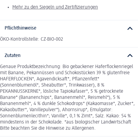
Mehr zu den Siegeln und Zertifizierungen
Pflichthinweise
ÖKO-Kontrollstelle: CZ-BIO-002
Zutaten
Genaue Produktbezeichnung: Bio gebackener Haferflockenriegel
mit Banane, Pekannüssen und Schokostücken 39 % glutenfreie
HAFERFLOCKEN*, Agavendicksaft*, Pflanzenfett*
(Sonnenblumenöl*, Sheabutter*, Trinkwasser), 8 %
PEKANNUSSKERNE*, lösliche Tapiokafaser*, 5 % getrocknete
Banane* (Bananenchips*, Bananenmehl*, Reismehl*), 5 %
Bananenmehl*, 4 % dunkle Schokodrops* (Kakaomasse*, Zucker*,
Kakaobutter*, Vanillepulver*), Ahornsirup*, Emulgator:
Sonnenblumenlecithin*; Vanille*, 0,1 % Zimt*, Salz. Kakao: 54 %
mindestens in der Schokolade. *aus biologischer Landwirtschaft
Bitte beachten Sie die Hinweise zu Allergenen.