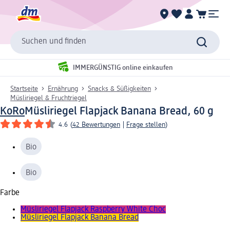
Suchen und finden
IMMERGÜNSTIG online einkaufen
Startseite
Ernährung
Snacks & Süßigkeiten
Müsliriegel & Fruchtriegel
KoRo
Müsliriegel Flapjack Banana Bread, 60 g
4.6
(
42 Bewertungen
|
Frage stellen
)
Bio
Bio
Farbe
Müsliriegel Flapjack Raspberry White Choc
Müsliriegel Flapjack Banana Bread