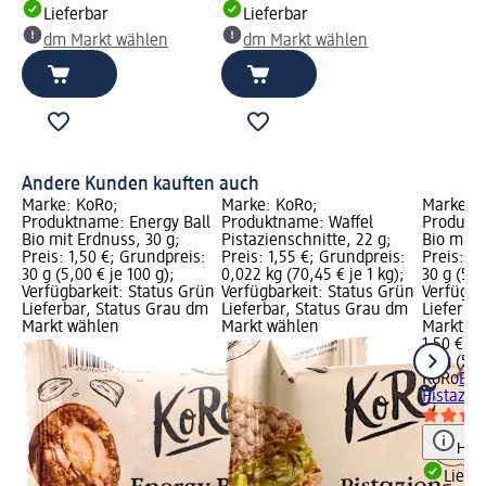
Lieferbar
Lieferbar
dm Markt wählen
dm Markt wählen
Andere Kunden kauften auch
Marke: KoRo;
Marke: KoRo;
Marke: 
Produktname: Energy Ball
Produktname: Waffel
Produktn
Bio mit Erdnuss, 30 g;
Pistazienschnitte, 22 g;
Bio mit 
Preis: 1,50 €; Grundpreis:
Preis: 1,55 €; Grundpreis:
Preis: 1,
30 g (5,00 € je 100 g);
0,022 kg (70,45 € je 1 kg);
30 g (5,0
Verfügbarkeit: Status Grün
Verfügbarkeit: Status Grün
Verfügba
Lieferbar, Status Grau dm
Lieferbar, Status Grau dm
Lieferba
Markt wählen
Markt wählen
Markt w
1,50 €
30 g (5,0
KoRo
Ene
Pistazie
Hinw
Liefe