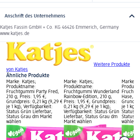
Anschrift des Unternehmens
Katjes Fassin GmbH + Co. KG 46426 Emmerich, Germany
www.katjes.de
Weitere Produkte
von Katjes
Ähnliche Produkte
Marke: Katjes;
Marke: Katjes;
Marke: K
Produktname:
Produktname:
Produkt
Fruchtgummi Party Fred,
Fruchtgummi Wunderland
Fruchtg
210 g; Preis: 1,95 €;
Rainbow-Edition, 210 g;
Hase, 210
Grundpreis: 0,21 kg (9,29 €
Preis: 1,95 €; Grundpreis:
Grundpre
je 1 kg); Verfügbarkeit:
0,21 kg (9,29 € je 1 kg);
je 1 kg);
Status Grün Lieferbar,
Verfügbarkeit: Status Grün
Status G
Status Grau dm Markt
Lieferbar, Status Grau dm
Status G
wählen
Markt wählen
wählen