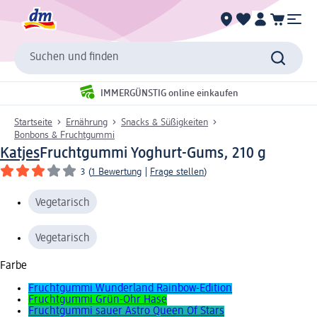
Suchen und finden
IMMERGÜNSTIG online einkaufen
Startseite
Ernährung
Snacks & Süßigkeiten
Bonbons & Fruchtgummi
Katjes
Fruchtgummi Yoghurt-Gums, 210 g
3
(
1 Bewertung
|
Frage stellen
)
Vegetarisch
Vegetarisch
Farbe
Fruchtgummi Wunderland Rainbow-Edition
Fruchtgummi Grün-Ohr Hase
Fruchtgummi sauer Astro Queen Of Stars