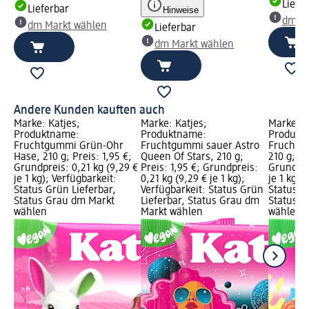
Liefe
Lieferbar
Hinweise
dm Ma
dm Markt wählen
Lieferbar
dm Markt wählen
Andere Kunden kauften auch
Marke: Katjes;
Marke: Katjes;
Marke: K
Produktname:
Produktname:
Produkt
Fruchtgummi Grün-Ohr
Fruchtgummi sauer Astro
Fruchtgu
Hase, 210 g; Preis: 1,95 €;
Queen Of Stars, 210 g;
210 g; Pr
Grundpreis: 0,21 kg (9,29 €
Preis: 1,95 €; Grundpreis:
Grundpre
je 1 kg); Verfügbarkeit:
0,21 kg (9,29 € je 1 kg);
je 1 kg);
Status Grün Lieferbar,
Verfügbarkeit: Status Grün
Status G
Status Grau dm Markt
Lieferbar, Status Grau dm
Status G
wählen
Markt wählen
wählen