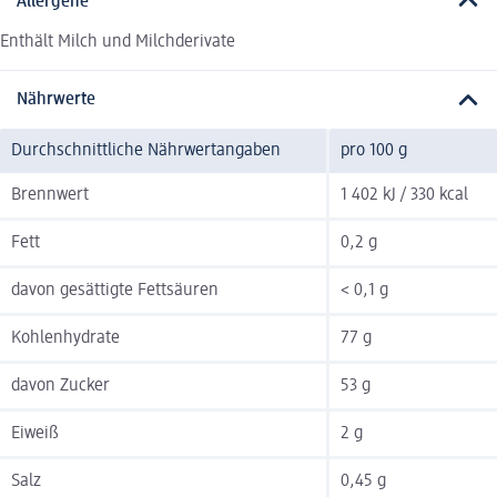
Allergene
Enthält Milch und Milchderivate
Nährwerte
Durchschnittliche Nährwertangaben
pro 100 g
Brennwert
1 402 kJ / 330 kcal
Fett
0,2 g
davon gesättigte Fettsäuren
< 0,1 g
Kohlenhydrate
77 g
davon Zucker
53 g
Eiweiß
2 g
Salz
0,45 g