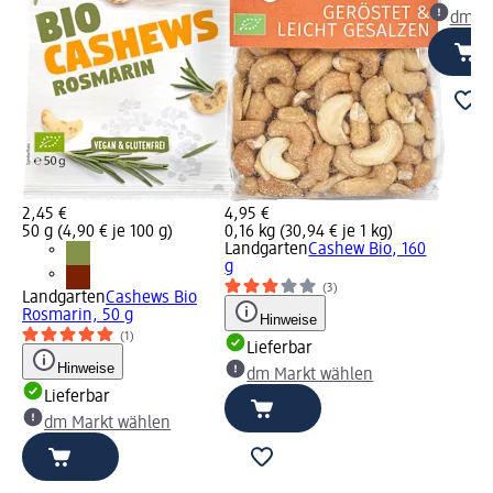
dm Ma
2,45 €
4,95 €
50 g (4,90 € je 100 g)
0,16 kg (30,94 € je 1 kg)
Landgarten
Cashew Bio, 160
g
(3)
Landgarten
Cashews Bio
Rosmarin, 50 g
Hinweise
(1)
Lieferbar
Hinweise
dm Markt wählen
Lieferbar
dm Markt wählen