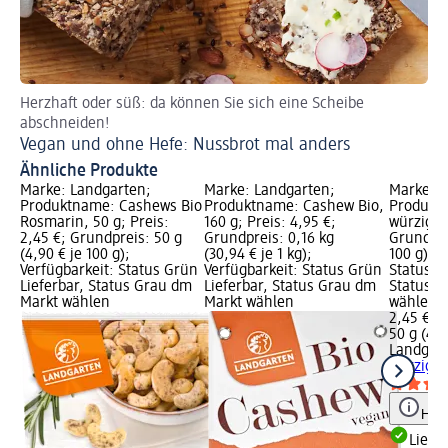
Herzhaft oder süß: da können Sie sich eine Scheibe
Re
abschneiden!
Ve
Vegan und ohne Hefe: Nussbrot mal anders
Ähnliche Produkte
Marke: Landgarten;
Marke: Landgarten;
Marke: L
Produktname: Cashews Bio
Produktname: Cashew Bio,
Produkt
Rosmarin, 50 g; Preis:
160 g; Preis: 4,95 €;
würzig, 5
2,45 €; Grundpreis: 50 g
Grundpreis: 0,16 kg
Grundpre
(4,90 € je 100 g);
(30,94 € je 1 kg);
100 g); V
Verfügbarkeit: Status Grün
Verfügbarkeit: Status Grün
Status G
Lieferbar, Status Grau dm
Lieferbar, Status Grau dm
Status G
Markt wählen
Markt wählen
wählen
2,45 €
50 g (4,9
Landgar
würzig, 
Hinw
Liefe