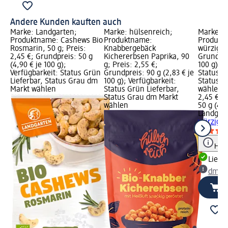
Andere Kunden kauften auch
Marke: Landgarten;
Marke: hülsenreich;
Marke: L
Produktname: Cashews Bio
Produktname:
Produkt
Rosmarin, 50 g; Preis:
Knabbergebäck
würzig, 5
2,45 €; Grundpreis: 50 g
Kichererbsen Paprika, 90
Grundpre
(4,90 € je 100 g);
g; Preis: 2,55 €;
100 g); V
Verfügbarkeit: Status Grün
Grundpreis: 90 g (2,83 € je
Status G
Lieferbar, Status Grau dm
100 g); Verfügbarkeit:
Status G
Markt wählen
Status Grün Lieferbar,
wählen
Status Grau dm Markt
2,45 €
wählen
50 g (4,9
Landgar
würzig, 
Hinw
Liefe
dm Ma