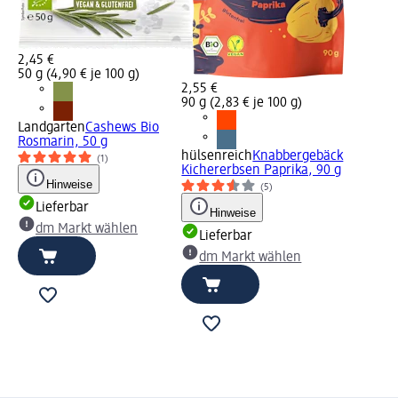
2,45 €
50 g (4,90 € je 100 g)
2,55 €
90 g (2,83 € je 100 g)
Landgarten
Cashews Bio
Rosmarin, 50 g
hülsenreich
Knabbergebäck
(1)
Kichererbsen Paprika, 90 g
Hinweise
(5)
Lieferbar
Hinweise
dm Markt wählen
Lieferbar
dm Markt wählen