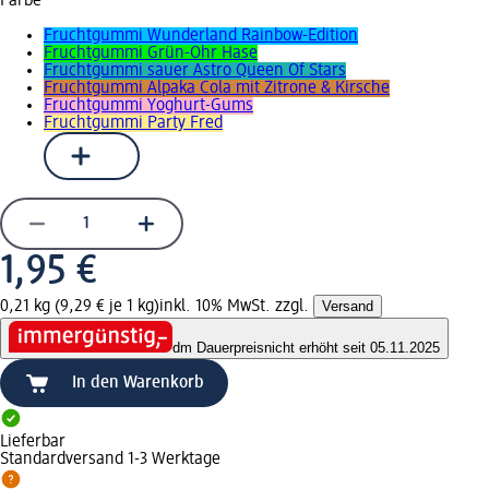
Farbe
Fruchtgummi Wunderland Rainbow-Edition
Fruchtgummi Grün-Ohr Hase
Fruchtgummi sauer Astro Queen Of Stars
Fruchtgummi Alpaka Cola mit Zitrone & Kirsche
Fruchtgummi Yoghurt-Gums
Fruchtgummi Party Fred
1,95 €
0,21 kg (9,29 € je 1 kg)
inkl. 10% MwSt. zzgl.
Versand
dm Dauerpreis
nicht erhöht seit 05.11.2025
In den Warenkorb
Lieferbar
Standardversand 1-3 Werktage