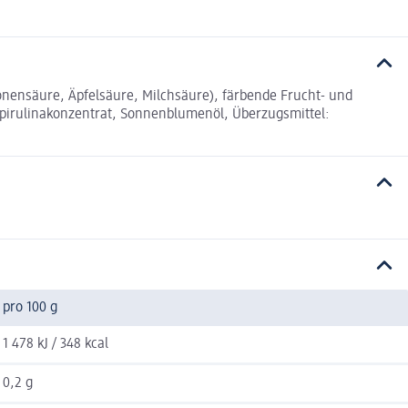
onensäure, Äpfelsäure, Milchsäure), färbende Frucht- und
Spirulinakonzentrat, Sonnenblumenöl, Überzugsmittel:
pro 100 g
1 478 kJ / 348 kcal
0,2 g