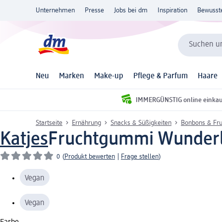
Unternehmen
Presse
Jobs bei dm
Inspiration
Bewusst
Suchen un
Neu
Marken
Make-up
Pflege & Parfum
Haare
IMMERGÜNSTIG online einka
Startseite
Ernährung
Snacks & Süßigkeiten
Bonbons & Fr
Katjes
Fruchtgummi Wunderla
0
(
Produkt bewerten
|
Frage stellen
)
Vegan
Vegan