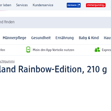
er leben
Services
Kundenservice
d finden
Männerpflege
Gesundheit
Ernährung
Baby & Kind
Hau
ufen
Mein dm-App Vorteile nutzen
Expre
uchtgummi
nd Rainbow-Edition, 210 g