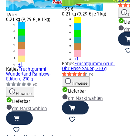
1,95 €
0,21 kg (9,29 € je 1 kg)
Hinw
1,95 €
0,21 kg (9,29 € je 1 kg)
Liefe
dm Ma
+1
Katjes
Fruchtgummi Grün-
+1
Ohr Hase Sauer, 210 g
Katjes
Fruchtgummi
Wunderland Rainbow-
(5)
Edition, 210 g
Hinweise
(0)
Lieferbar
Hinweise
dm Markt wählen
Lieferbar
dm Markt wählen