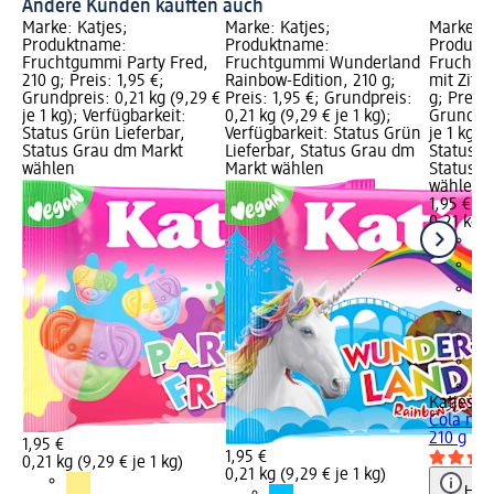
Andere Kunden kauften auch
Marke: Katjes;
Marke: Katjes;
Marke: K
Produktname:
Produktname:
Produkt
Fruchtgummi Party Fred,
Fruchtgummi Wunderland
Fruchtg
210 g; Preis: 1,95 €;
Rainbow-Edition, 210 g;
mit Zitr
Grundpreis: 0,21 kg (9,29 €
Preis: 1,95 €; Grundpreis:
g; Preis:
je 1 kg); Verfügbarkeit:
0,21 kg (9,29 € je 1 kg);
Grundpre
Status Grün Lieferbar,
Verfügbarkeit: Status Grün
je 1 kg);
Status Grau dm Markt
Lieferbar, Status Grau dm
Status G
wählen
Markt wählen
Status G
wählen
1,95 €
0,21 kg (
+1
Katjes
Fr
Cola mit
210 g
1,95 €
1,95 €
0,21 kg (9,29 € je 1 kg)
0,21 kg (9,29 € je 1 kg)
Hinw