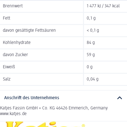
Brennwert
1 477 kJ / 347 kcal
Fett
0,1 g
davon gesättigte Fettsäuren
< 0,1 g
Kohlenhydrate
84 g
davon Zucker
59 g
Eiweiß
0 g
Salz
0,04 g
Anschrift des Unternehmens
Katjes Fassin GmbH + Co. KG 46426 Emmerich, Germany
www.katjes.de