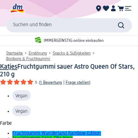
Suchen und finden
IMMERGÜNSTIG online einkaufen
Startseite
Ernährung
Snacks & Süßigkeiten
Bonbons & Fruchtgummi
Katjes
Fruchtgummi sauer Astro Queen Of Stars,
210 g
5
(
1 Bewertung
|
Frage stellen
)
Vegan
Vegan
Farbe
Fruchtgummi Wunderland Rainbow-Edition