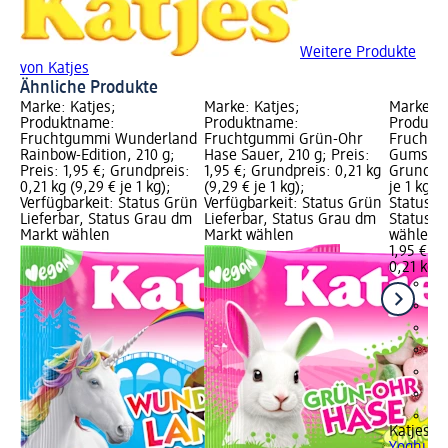
Weitere Produkte
von Katjes
Ähnliche Produkte
Marke: Katjes;
Marke: Katjes;
Marke: K
Produktname:
Produktname:
Produkt
Fruchtgummi Wunderland
Fruchtgummi Grün-Ohr
Fruchtg
Rainbow-Edition, 210 g;
Hase Sauer, 210 g; Preis:
Gums, 210
Preis: 1,95 €; Grundpreis:
1,95 €; Grundpreis: 0,21 kg
Grundpre
0,21 kg (9,29 € je 1 kg);
(9,29 € je 1 kg);
je 1 kg);
Verfügbarkeit: Status Grün
Verfügbarkeit: Status Grün
Status G
Lieferbar, Status Grau dm
Lieferbar, Status Grau dm
Status G
Markt wählen
Markt wählen
wählen
1,95 €
0,21 kg (
+1
Katjes
Fr
Yoghurt-