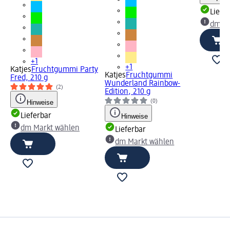
Liefe
dm Ma
+1
+1
Katjes
Fruchtgummi Party
Katjes
Fruchtgummi
Fred, 210 g
Wunderland Rainbow-
(2)
Edition, 210 g
(0)
Hinweise
Lieferbar
Hinweise
dm Markt wählen
Lieferbar
dm Markt wählen