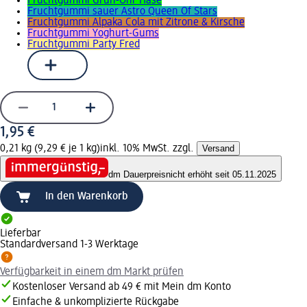
Fruchtgummi Grün-Ohr Hase
Fruchtgummi sauer Astro Queen Of Stars
Fruchtgummi Alpaka Cola mit Zitrone & Kirsche
Fruchtgummi Yoghurt-Gums
Fruchtgummi Party Fred
1,95 €
0,21 kg (9,29 € je 1 kg)
inkl. 10% MwSt. zzgl.
Versand
dm Dauerpreis
nicht erhöht seit 05.11.2025
In den Warenkorb
Lieferbar
Standardversand 1-3 Werktage
Verfügbarkeit in einem dm Markt prüfen
Kostenloser Versand ab 49 € mit Mein dm Konto
Einfache & unkomplizierte Rückgabe