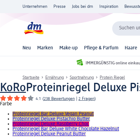
Unternehmen
Presse
Jobs bei dm
Inspiration
Bewusst
Suchen un
Neu
Marken
Make-up
Pflege & Parfum
Haare
IMMERGÜNSTIG online einka
Startseite
Ernährung
Sportnahrung
Protein Riegel
KoRo
Proteinriegel Deluxe Pi
4.1
(
238 Bewertungen
|
2 Fragen
)
Farbe
Proteinriegel Bar Deluxe Vegan Peanut
Proteinriegel Deluxe Pistachio Butter
Proteinriegel Deluxe Raspberry Choc
Proteinriegel Bar Deluxe White Chocolate Hazelnut
Proteinriegel Deluxe Peanut Butter