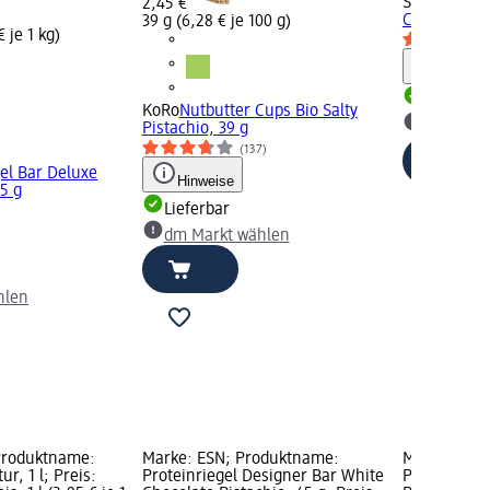
Sportness
Pr
2,45 €
Caramel, 40
39 g (6,28 € je 100 g)
 je 1 kg)
Hinweis
Lieferbar
KoRo
Nutbutter Cups Bio Salty
dm Mark
Pistachio, 39 g
(137)
gel Bar Deluxe
Hinweise
5 g
Lieferbar
dm Markt wählen
hlen
Produktname:
Marke: ESN; Produktname:
Marke: max
r, 1 l; Preis:
Proteinriegel Designer Bar White
Produktname