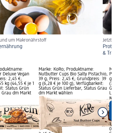
rund um Makronährstoff
Jetzt Arten, A
ernährung
Proteinpulver
& Training
roduktname:
Marke: KoRo; Produktname:
Marke: Spo
ar Deluxe Vegan
Nutbutter Cups Bio Salty Pistachio,
Proteinrieg
eis: 2,45 €;
39 g; Preis: 2,45 €; Grundpreis: 39
g; Preis: 1,
5 kg (44,55 € je 1
g (6,28 € je 100 g); Verfügbarkeit:
(33,75 € je 
it: Status Grün
Status Grün Lieferbar, Status Grau
Grafik; Verf
us Grau dm Markt
dm Markt wählen
Lieferbar, 
wählen
1,35 €
0,04 kg (33,