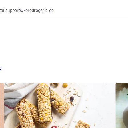
tailsupport@korodrogerie.de
o