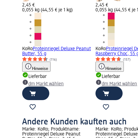
2,45 €
2,45 €
0,055 kg (44,55 € je 1 kg)
0,055 kg (44,55 € je 
KoRo
Proteinriegel Deluxe Peanut
KoRo
Proteinriegel D
Butter, 55 g
Raspberry Choc, 55 
(116)
(157)
Hinweise
Hinweise
Lieferbar
Lieferbar
dm Markt wählen
dm Markt wählen
Andere Kunden kauften auch
Marke: KoRo; Produktname:
Marke: KoRo; Produ
Proteinriegel Deluxe Peanut
Proteinriegel Delux