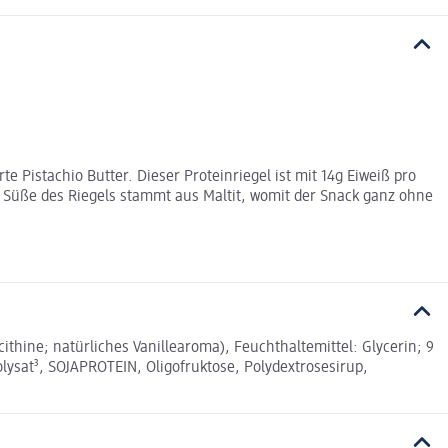
Pistachio Butter. Dieser Proteinriegel ist mit 14g Eiweiß pro
e Süße des Riegels stammt aus Maltit, womit der Snack ganz ohne
ine; natürliches Vanillearoma), Feuchthaltemittel: Glycerin; 9
ysat³, SOJAPROTEIN, Oligofruktose, Polydextrosesirup,