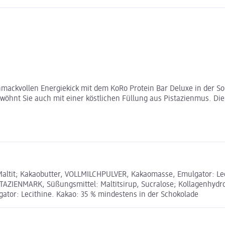
kvollen Energiekick mit dem KoRo Protein Bar Deluxe in der Sorte 
rwöhnt Sie auch mit einer köstlichen Füllung aus Pistazienmus. Di
it; Kakaobutter, VOLLMILCHPULVER, Kakaomasse, Emulgator: Lecith
AZIENMARK, Süßungsmittel: Maltitsirup, Sucralose; Kollagenhydrol
tor: Lecithine. Kakao: 35 % mindestens in der Schokolade