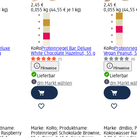
2,45 €
2,45 €
1 kg)
0,055 kg (44,55 € je 1 kg)
0,055 kg (44,55 €
eluxe
KoRo
Proteinriegel Bar Deluxe
KoRo
Proteinrie
g
White Chocolate Hazelnut, 55 g
Vegan Peanut, 5
(1)
(0)
Hinweise
Hinweise
Lieferbar
Lieferbar
dm Markt wählen
dm Markt wä
ktname:
Marke: KoRo; Produktname:
Marke: dmBio; 
e Raspberry
Proteinriegel Schokolade Brownie,
Kokoswasser Natu