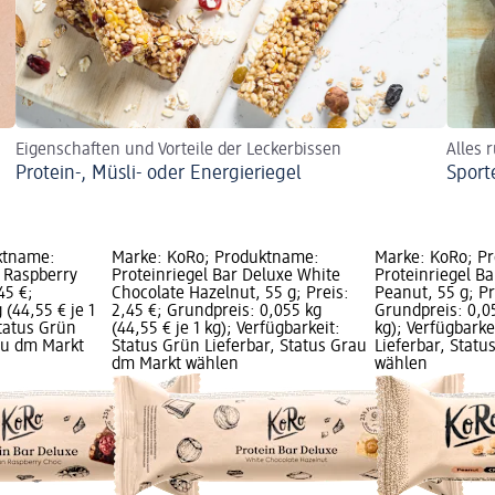
Eigenschaften und Vorteile der Leckerbissen
Alles 
Protein-, Müsli- oder Energieriegel
Sport
ktname:
Marke: KoRo; Produktname:
Marke: KoRo; P
e Raspberry
Proteinriegel Bar Deluxe White
Proteinriegel B
45 €;
Chocolate Hazelnut, 55 g; Preis:
Peanut, 55 g; Pr
 (44,55 € je 1
2,45 €; Grundpreis: 0,055 kg
Grundpreis: 0,05
Status Grün
(44,55 € je 1 kg); Verfügbarkeit:
kg); Verfügbarke
rau dm Markt
Status Grün Lieferbar, Status Grau
Lieferbar, Stat
dm Markt wählen
wählen