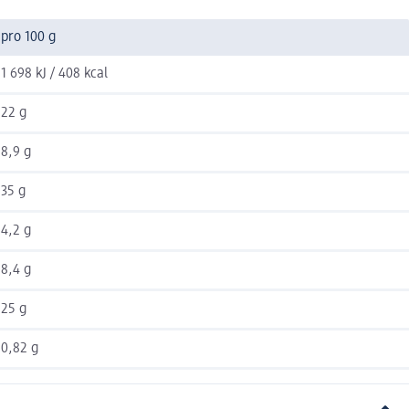
pro 100 g
1 698 kJ / 408 kcal
22 g
8,9 g
35 g
4,2 g
8,4 g
25 g
0,82 g