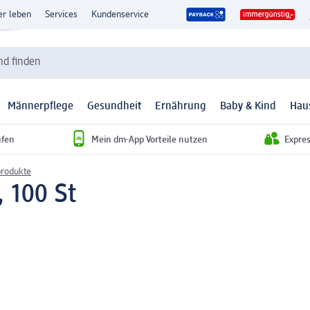
er leben
Services
Kundenservice
d finden
Männerpflege
Gesundheit
Ernährung
Baby & Kind
Hau
ufen
Mein dm-App Vorteile nutzen
Expre
rodukte
 100 St