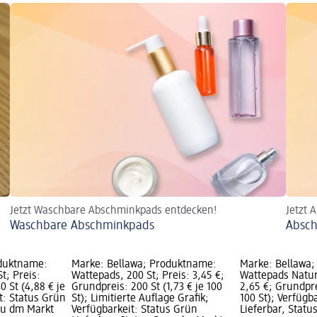
Jetzt Waschbare Abschminkpads entdecken!
Jetzt 
Waschbare Abschminkpads
Absch
oduktname:
Marke: Bellawa; Produktname:
Marke: Bellawa
t; Preis:
Wattepads, 200 St; Preis: 3,45 €;
Wattepads Natura
0 St (4,88 € je
Grundpreis: 200 St (1,73 € je 100
2,65 €; Grundprei
it: Status Grün
St); Limitierte Auflage Grafik;
100 St); Verfügb
rau dm Markt
Verfügbarkeit: Status Grün
Lieferbar, Stat