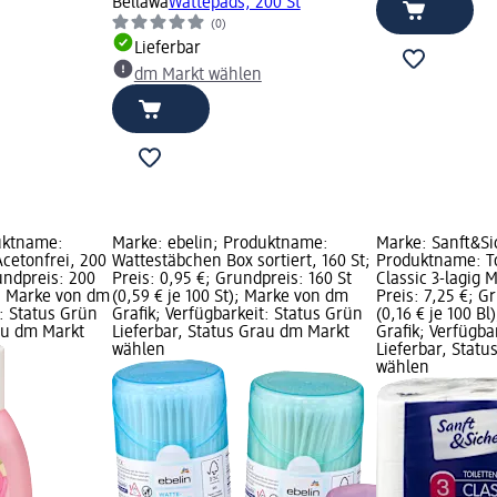
Bellawa
Wattepads, 200 St
(0)
Lieferbar
dm Markt wählen
uktname:
Marke: ebelin; Produktname:
Marke: Sanft&Si
Acetonfrei, 200
Wattestäbchen Box sortiert, 160 St;
Produktname: To
rundpreis: 200
Preis: 0,95 €; Grundpreis: 160 St
Classic 3-lagig M
); Marke von dm
(0,59 € je 100 St); Marke von dm
Preis: 7,25 €; G
t: Status Grün
Grafik; Verfügbarkeit: Status Grün
(0,16 € je 100 B
rau dm Markt
Lieferbar, Status Grau dm Markt
Grafik; Verfügba
wählen
Lieferbar, Stat
wählen