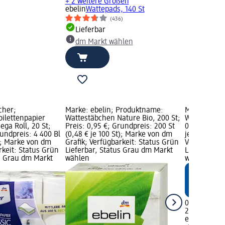
+ 2 weitere Größen
ebelin
Wattepads, 140 St
(436)
Lieferbar
dm Markt wählen
cher;
Marke: ebelin; Produktname:
Marke: ebel
ilettenpapier
Wattestäbchen Nature Bio, 200 St;
Wattestäbch
ega Roll, 20 St;
Preis: 0,95 €; Grundpreis: 200 St
0,95 €; Grun
rundpreis: 4 400 Bl
(0,48 € je 100 St); Marke von dm
je 100 St); 
l); Marke von dm
Grafik; Verfügbarkeit: Status Grün
Verfügbarke
rkeit: Status Grün
Lieferbar, Status Grau dm Markt
Lieferbar, 
us Grau dm Markt
wählen
wählen
0,95 €
200 St (0,48
ebelin
Watte