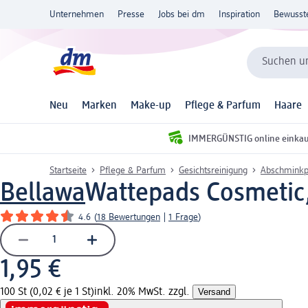
Unternehmen
Presse
Jobs bei dm
Inspiration
Bewusst
Suchen un
Neu
Marken
Make-up
Pflege & Parfum
Haare
IMMERGÜNSTIG online einka
Startseite
Pflege & Parfum
Gesichtsreinigung
Abschminkp
Bellawa
Wattepads Cosmetic,
4.6
(
18 Bewertungen
|
1 Frage
)
1,95 €
100 St (0,02 € je 1 St)
inkl. 20% MwSt. zzgl.
Versand