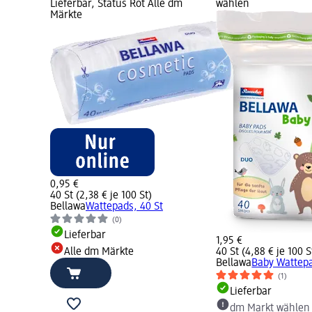
Lieferbar, Status Rot Alle dm
wählen
Märkte
0,95 €
40 St (2,38 € je 100 St)
Bellawa
Wattepads, 40 St
(0)
Lieferbar
1,95 €
Alle dm Märkte
40 St (4,88 € je 100 S
Bellawa
Baby Wattepa
(1)
Lieferbar
dm Markt wählen