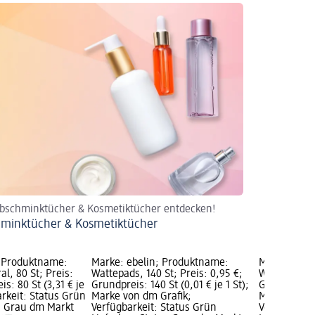
Abschminktücher & Kosmetiktücher entdecken!
minktücher & Kosmetiktücher
; Produktname:
Marke: ebelin; Produktname:
Marke: ebel
l, 80 St; Preis:
Wattepads, 140 St; Preis: 0,95 €;
Wattepads, 3
s: 80 St (3,31 € je
Grundpreis: 140 St (0,01 € je 1 St);
Grundpreis: 
arkeit: Status Grün
Marke von dm Grafik;
Marke von d
us Grau dm Markt
Verfügbarkeit: Status Grün
Verfügbarke