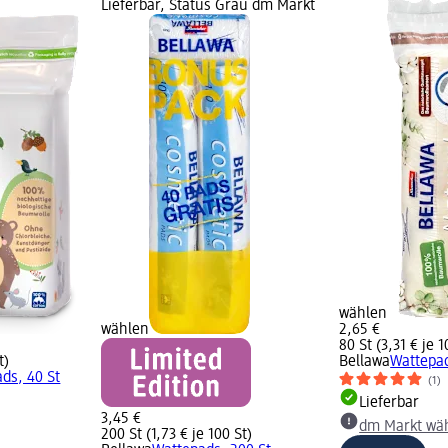
Lieferbar, Status Grau dm Markt
wählen
wählen
2,65 €
80 St (3,31 € je 1
t)
Bellawa
Wattepad
ds, 40 St
(1)
Lieferbar
3,45 €
dm Markt wä
200 St (1,73 € je 100 St)