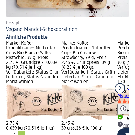
Rezept
Re
Vegane Mandel-Schokopralinen
Ve
Ähnliche Produkte
Marke: KoRo;
Marke: KoRo;
Marke: 
Produktname: Nutbutter
Produktname: Nutbutter
Produktn
Cups Bio Blonde Salted
Cups Bio Cashew-
Bio mit 
Pistachio, 39 g; Preis:
Strawberry, 39 g; Preis:
Preis: 1,
2,75 €; Grundpreis: 0,039
2,45 €; Grundpreis: 39 g
30 g (5,0
kg (70,51 € je 1 kg);
(6,28 € je 100 g);
Verfügba
Verfügbarkeit: Status Grün
Verfügbarkeit: Status Grün
Lieferba
Lieferbar, Status Grau dm
Lieferbar, Status Grau dm
Markt w
Markt wählen
Markt wählen
1,50 €
30 g (5,0
KoRo
Ene
Pistazie
Hinw
Liefe
2,75 €
2,45 €
dm Ma
0,039 kg (70,51 € je 1 kg)
39 g (6,28 € je 100 g)