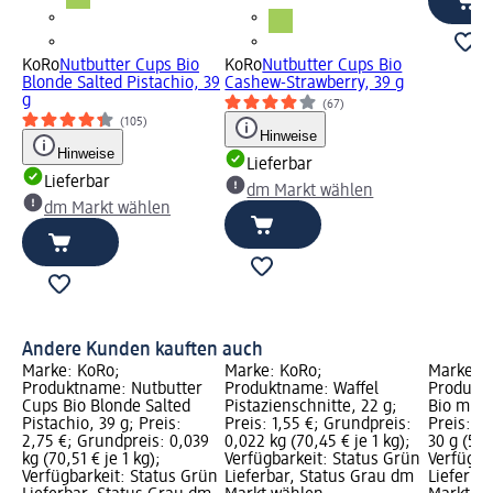
KoRo
Nutbutter Cups Bio
KoRo
Nutbutter Cups Bio
Blonde Salted Pistachio, 39
Cashew-Strawberry, 39 g
g
(67)
(105)
Hinweise
Hinweise
Lieferbar
Lieferbar
dm Markt wählen
dm Markt wählen
Andere Kunden kauften auch
Marke: KoRo;
Marke: KoRo;
Marke: 
Produktname: Nutbutter
Produktname: Waffel
Produktn
Cups Bio Blonde Salted
Pistazienschnitte, 22 g;
Bio mit 
Pistachio, 39 g; Preis:
Preis: 1,55 €; Grundpreis:
Preis: 1,
2,75 €; Grundpreis: 0,039
0,022 kg (70,45 € je 1 kg);
30 g (5,0
kg (70,51 € je 1 kg);
Verfügbarkeit: Status Grün
Verfügba
Verfügbarkeit: Status Grün
Lieferbar, Status Grau dm
Lieferba