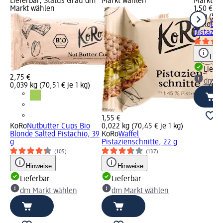
Lieferbar, Status Grau dm
Markt wählen
Markt w
Markt wählen
1,50 €
30 g (5,0
KoRo
Ene
Pistazie
Hinw
Liefe
2,75 €
dm Ma
0,039 kg (70,51 € je 1 kg)
1,55 €
KoRo
Nutbutter Cups Bio
0,022 kg (70,45 € je 1 kg)
Blonde Salted Pistachio, 39
KoRo
Waffel
g
Pistazienschnitte, 22 g
(105)
(137)
Hinweise
Hinweise
Lieferbar
Lieferbar
dm Markt wählen
dm Markt wählen