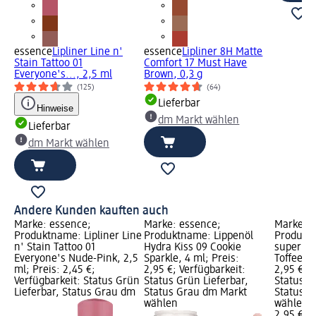
essence
Lipliner Line n'
essence
Lipliner 8H Matte
Stain Tattoo 01
Comfort 17 Must Have
Everyone's..., 2,5 ml
Brown, 0,3 g
(125)
(64)
Lieferbar
Hinweise
dm Markt wählen
Lieferbar
dm Markt wählen
Andere Kunden kauften auch
Marke: essence;
Marke: essence;
Marke: e
Produktname: Lipliner Line
Produktname: Lippenöl
Produktn
n' Stain Tattoo 01
Hydra Kiss 09 Cookie
super Pe
Everyone's Nude-Pink, 2,5
Sparkle, 4 ml; Preis:
Toffeetas
ml; Preis: 2,45 €;
2,95 €; Verfügbarkeit:
2,95 €; V
Verfügbarkeit: Status Grün
Status Grün Lieferbar,
Status G
Lieferbar, Status Grau dm
Status Grau dm Markt
Status G
wählen
wählen
2,95 €