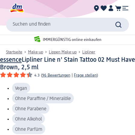
Suchen und finden
IMMERGÜNSTIG online einkaufen
Startseite
Make-up
Lippen Make-up
Lipliner
essence
Lipliner Line n' Stain Tattoo 02 Must Have
Brown, 2,5 ml
4.3
(
96 Bewertungen
|
Frage stellen
)
Vegan
Ohne Paraffine / Mineralöle
Ohne Parabene
Ohne Alkohol
Ohne Parfüm