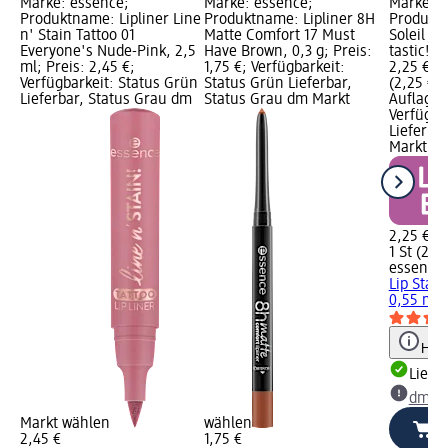
Marke: essence;
Marke: essence;
Marke: e
Produktname: Lipliner Line
Produktname: Lipliner 8H
Produktn
n' Stain Tattoo 01
Matte Comfort 17 Must
Soleil Li
Everyone's Nude-Pink, 2,5
Have Brown, 0,3 g; Preis:
tastic!, 
ml; Preis: 2,45 €;
1,75 €; Verfügbarkeit:
2,25 €; G
Verfügbarkeit: Status Grün
Status Grün Lieferbar,
(2,25 € j
Lieferbar, Status Grau dm
Status Grau dm Markt
Auflage 
Verfügba
Lieferba
Markt w
2,25 €
1 St (2,25
essence
Lip Stain
0,55 ml
Hinw
Liefe
dm Ma
Markt wählen
wählen
2,45 €
1,75 €