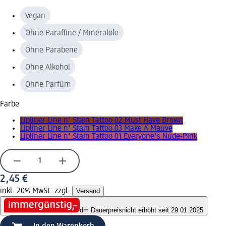
Vegan
Ohne Paraffine / Mineralöle
Ohne Parabene
Ohne Alkohol
Ohne Parfüm
Farbe
Lipliner Line n' Stain Tattoo 02 Must Have Brown
Lipliner Line n' Stain Tattoo 03 Make A Mauve
Lipliner Line n' Stain Tattoo 01 Everyone's Nude-Pink
2,45 €
inkl. 20% MwSt. zzgl.
Versand
dm Dauerpreis
nicht erhöht seit 29.01.2025