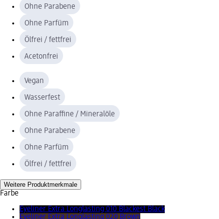
Ohne Parabene
Ohne Parfüm
Ölfrei / fettfrei
Acetonfrei
Vegan
Wasserfest
Ohne Paraffine / Mineralöle
Ohne Parabene
Ohne Parfüm
Ölfrei / fettfrei
Weitere Produktmerkmale
Farbe
Eyeliner Extra Longlasting 010 Blackest Black
Eyeliner Extra Longlasting 020 Brown