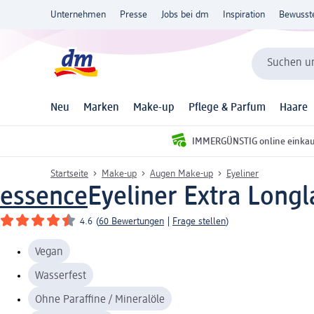
Unternehmen
Presse
Jobs bei dm
Inspiration
Bewusst
Suchen un
Neu
Marken
Make-up
Pflege & Parfum
Haare
IMMERGÜNSTIG online einka
Startseite
Make-up
Augen Make-up
Eyeliner
essence
Eyeliner Extra Longl
4.6
(
60 Bewertungen
|
Frage stellen
)
Vegan
Wasserfest
Ohne Paraffine / Mineralöle