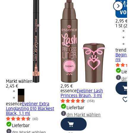
2,95 €
1 St (2,95
trend !t 
Beginner
ml
Liefe
dm Ma
Markt wählen
2,45 €
2,95 €
essence
Eyeliner Lash
Princess Braun, 3 ml
(358)
essence
Eyeliner Extra
Lieferbar
Longlasting 010 Blackest
Black, 1,1 ml
dm Markt wählen
(60)
Lieferbar
dm Markt wählen