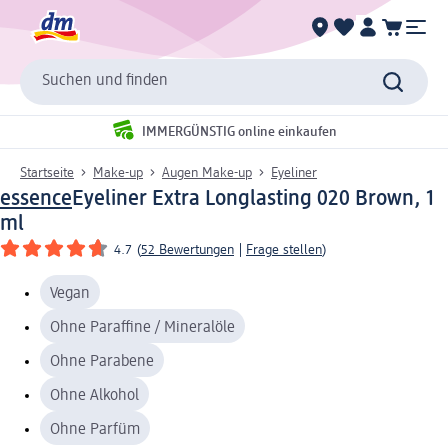
Suchen und finden
IMMERGÜNSTIG online einkaufen
Startseite
Make-up
Augen Make-up
Eyeliner
essence
Eyeliner Extra Longlasting 020 Brown, 1
ml
4.7
(
52 Bewertungen
|
Frage stellen
)
Vegan
Ohne Paraffine / Mineralöle
Ohne Parabene
Ohne Alkohol
Ohne Parfüm