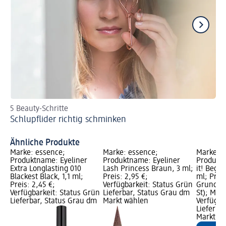
5 Beauty-Schritte
So
Schlupflider richtig schminken
Li
Ähnliche Produkte
Marke: essence;
Marke: essence;
Marke: t
Produktname: Eyeliner
Produktname: Eyeliner
Produktn
Extra Longlasting 010
Lash Princess Braun, 3 ml;
it! Begi
Blackest Black, 1,1 ml;
Preis: 2,95 €;
ml; Preis
Preis: 2,45 €;
Verfügbarkeit: Status Grün
Grundprei
Verfügbarkeit: Status Grün
Lieferbar, Status Grau dm
St); Mar
Lieferbar, Status Grau dm
Markt wählen
Verfügba
Lieferba
Markt w