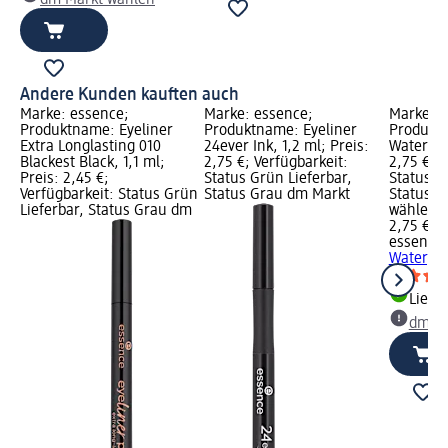
Andere Kunden kauften auch
Marke: essence;
Marke: essence;
Marke: e
Produktname: Eyeliner
Produktname: Eyeliner
Produktn
Extra Longlasting 010
24ever Ink, 1,2 ml; Preis:
Waterproo
Blackest Black, 1,1 ml;
2,75 €; Verfügbarkeit:
2,75 €; V
Preis: 2,45 €;
Status Grün Lieferbar,
Status G
Verfügbarkeit: Status Grün
Status Grau dm Markt
Status G
Lieferbar, Status Grau dm
wählen
2,75 €
essence
Waterpro
Liefe
dm Ma