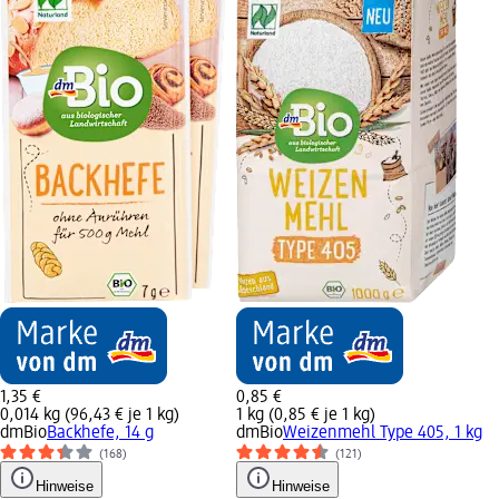
1,35 €
0,85 €
0,014 kg (96,43 € je 1 kg)
1 kg (0,85 € je 1 kg)
dmBio
Backhefe, 14 g
dmBio
Weizenmehl Type 405, 1 kg
(168)
(121)
Hinweise
Hinweise