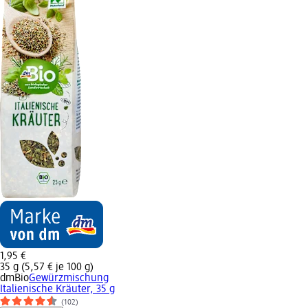
1,95 €
35 g (5,57 € je 100 g)
dmBio
Gewürzmischung
Italienische Kräuter, 35 g
(102)