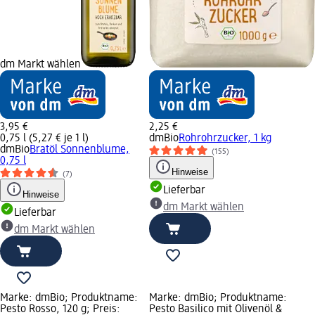
dm Markt wählen
3,95 €
2,25 €
0,75 l (5,27 € je 1 l)
dmBio
Rohrohrzucker, 1 kg
dmBio
Bratöl Sonnenblume,
(155)
0,75 l
Hinweise
(7)
Lieferbar
Hinweise
dm Markt wählen
Lieferbar
dm Markt wählen
Marke: dmBio; Produktname:
Marke: dmBio; Produktname:
Pesto Rosso, 120 g; Preis:
Pesto Basilico mit Olivenöl &