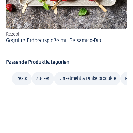
Rezept
Re
Gegrillte Erdbeerspieße mit Balsamico-Dip
Ve
Passende Produktkategorien
Pesto
Zucker
Dinkelmehl & Dinkelprodukte
Meh