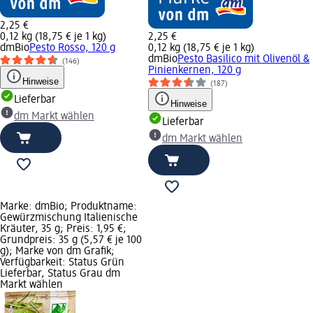
2,25 €
0,12 kg (18,75 € je 1 kg)
2,25 €
dmBio
Pesto Rosso, 120 g
0,12 kg (18,75 € je 1 kg)
dmBio
Pesto Basilico mit Olivenöl &
(146)
Pinienkernen, 120 g
Hinweise
(187)
Lieferbar
Hinweise
dm Markt wählen
Lieferbar
dm Markt wählen
Marke: dmBio; Produktname:
Gewürzmischung Italienische
Kräuter, 35 g; Preis: 1,95 €;
Grundpreis: 35 g (5,57 € je 100
g); Marke von dm Grafik;
Verfügbarkeit: Status Grün
Lieferbar, Status Grau dm
Markt wählen