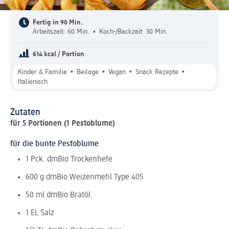
Fertig in 90 Min.
Arbeitszeit: 60 Min.
•
Koch-/Backzeit: 30 Min.
614 kcal / Portion
•
•
•
•
Kinder & Familie
Beilage
Vegan
Snack Rezepte
Italienisch
Zutaten
für 5 Portionen (1 Pestoblume)
für die bunte Pestoblume
1 Pck. dmBio Trockenhefe
600 g dmBio Weizenmehl Type 405
50 ml dmBio Bratöl
1 EL Salz