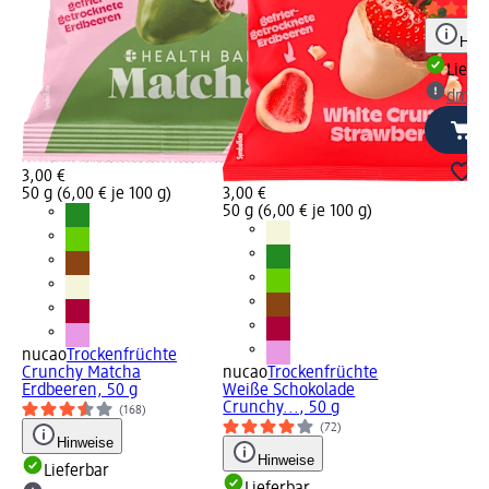
Hinw
Liefe
dm Ma
3,00 €
50 g (6,00 € je 100 g)
3,00 €
50 g (6,00 € je 100 g)
nucao
Trockenfrüchte
Crunchy Matcha
nucao
Trockenfrüchte
Erdbeeren, 50 g
Weiße Schokolade
Crunchy..., 50 g
(168)
(72)
Hinweise
Hinweise
Lieferbar
Lieferbar