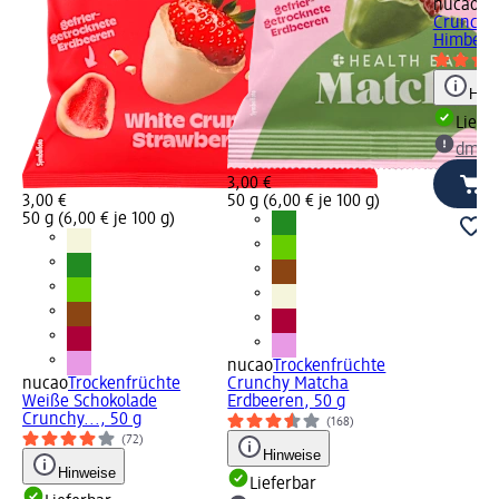
nucao
Tr
Crunchy
Himbeere
Hinw
Liefe
dm Ma
3,00 €
3,00 €
50 g (6,00 € je 100 g)
50 g (6,00 € je 100 g)
nucao
Trockenfrüchte
nucao
Trockenfrüchte
Crunchy Matcha
Weiße Schokolade
Erdbeeren, 50 g
Crunchy..., 50 g
(168)
(72)
Hinweise
Hinweise
Lieferbar