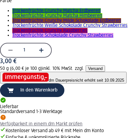
Farbe
Trockenfrüchte Crunchy Matcha Erdbeeren
Trockenfrüchte Crunchy Matcha Himbeeren
Trockenfrüchte Crunchy Milde Schokolade Erdbeeren
Trockenfrüchte Weiße Schokolade Crunchy Strawberries
Trockenfrüchte Crunchy Raspberries
Trockenfrüchte Schokolade Crunchy Strawberries
3,00 €
50 g (6,00 € je 100 g)
inkl. 10% MwSt. zzgl.
Versand
dm Dauerpreis
nicht erhöht seit 10.09.2025
In den Warenkorb
Lieferbar
Standardversand 1-3 Werktage
Verfügbarkeit in einem dm Markt prüfen
Kostenloser Versand ab 49 € mit Mein dm Konto
Einfache & unkomplizierte Rückgabe