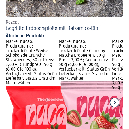
Rezept
Re
Gegrillte Erdbeerspieße mit Balsamico-Dip
Ve
Ähnliche Produkte
Marke: nucao;
Marke: nucao;
Marke: n
Produktname:
Produktname:
Produkt
Trockenfrüchte Weiße
Trockenfrüchte Crunchy
Trockenf
Schokolade Crunchy
Matcha Erdbeeren, 50 g;
Matcha H
Strawberries, 50 g; Preis:
Preis: 3,00 €; Grundpreis:
Preis: 3
3,00 €; Grundpreis: 50 g
50 g (6,00 € je 100 g);
50 g (6,0
(6,00 € je 100 g);
Verfügbarkeit: Status Grün
Verfügba
Verfügbarkeit: Status Grün
Lieferbar, Status Grau dm
Lieferba
Lieferbar, Status Grau dm
Markt wählen
Markt w
Markt wählen
3,00 €
50 g (6,0