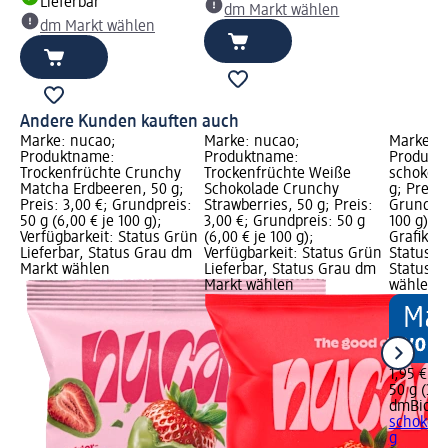
Lieferbar
dm Markt wählen
dm Markt wählen
Andere Kunden kauften auch
Marke: nucao;
Marke: nucao;
Marke: 
Produktname:
Produktname:
Produkt
Trockenfrüchte Crunchy
Trockenfrüchte Weiße
schokoli
Matcha Erdbeeren, 50 g;
Schokolade Crunchy
g; Preis:
Preis: 3,00 €; Grundpreis:
Strawberries, 50 g; Preis:
Grundprei
50 g (6,00 € je 100 g);
3,00 €; Grundpreis: 50 g
100 g); 
Verfügbarkeit: Status Grün
(6,00 € je 100 g);
Grafik; V
Lieferbar, Status Grau dm
Verfügbarkeit: Status Grün
Status G
Markt wählen
Lieferbar, Status Grau dm
Status G
Markt wählen
wählen
1,95 €
50 g (3,9
dmBio
Sc
schokoli
g