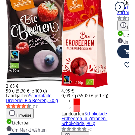
Landgar
Kirschen
Zartbitt
Hinw
Liefe
dm Ma
2,65 €
50 g (5,30 € je 100 g)
4,95 €
Landgarten
Schokolade
0,09 kg (55,00 € je 1 kg)
Dreierlei Bio Beeren, 50 g
(15)
Landgarten
Schokolade
Hinweise
Erdbeeren in Zitronen-
Lieferbar
Schokolade, 90 g
(0)
dm Markt wählen