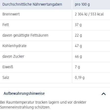
Durchschnittliche Nährwertangaben
pro 100 g
Brennwert
2 304 kJ / 553 kcal
Fett
37 g
davon gesättigte Fettsäuren
22 g
Kohlenhydrate
47 g
davon Zucker
46 g
Eiweiß
7 g
Salz
0,19 g
Aufbewahrungshinweise
Bei Raumtemperatur trocken lagern und vor direkter
Sonneneinstrahlung schützen.