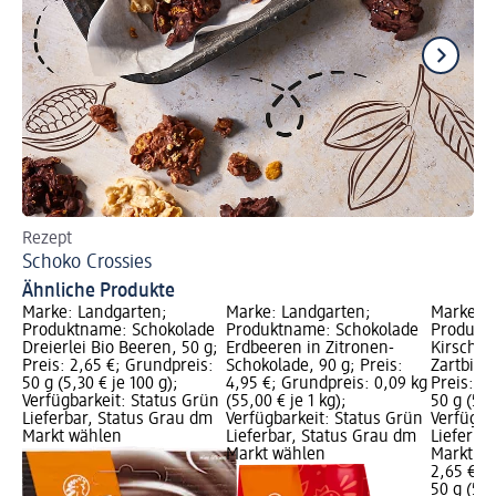
Rezept
Re
Schoko Crossies
Ve
Ähnliche Produkte
Marke: Landgarten;
Marke: Landgarten;
Marke: L
Produktname: Schokolade
Produktname: Schokolade
Produkt
Dreierlei Bio Beeren, 50 g;
Erdbeeren in Zitronen-
Kirschen
Preis: 2,65 €; Grundpreis:
Schokolade, 90 g; Preis:
Zartbitt
50 g (5,30 € je 100 g);
4,95 €; Grundpreis: 0,09 kg
Preis: 2
Verfügbarkeit: Status Grün
(55,00 € je 1 kg);
50 g (5,3
Lieferbar, Status Grau dm
Verfügbarkeit: Status Grün
Verfügba
Markt wählen
Lieferbar, Status Grau dm
Lieferba
Markt wählen
Markt w
2,65 €
50 g (5,3