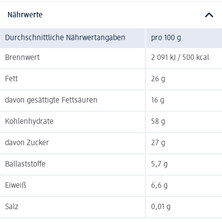
Nährwerte
Durchschnittliche Nährwertangaben
pro 100 g
Brennwert
2 091 kJ / 500 kcal
Fett
26 g
davon gesättigte Fettsäuren
16 g
Kohlenhydrate
58 g
davon Zucker
27 g
Ballaststoffe
5,7 g
Eiweiß
6,6 g
Salz
0,01 g