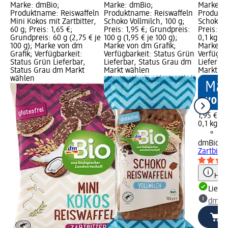
Marke: dmBio;
Marke: dmBio;
Marke: 
Produktname: Reiswaffeln
Produktname: Reiswaffeln
Produktn
Mini Kokos mit Zartbitter,
Schoko Vollmilch, 100 g;
Schoko Za
60 g; Preis: 1,65 €;
Preis: 1,95 €; Grundpreis:
Preis: 1,
Grundpreis: 60 g (2,75 € je
100 g (1,95 € je 100 g);
0,1 kg (1
100 g); Marke von dm
Marke von dm Grafik;
Marke vo
Grafik; Verfügbarkeit:
Verfügbarkeit: Status Grün
Verfügba
Status Grün Lieferbar,
Lieferbar, Status Grau dm
Lieferba
Status Grau dm Markt
Markt wählen
Markt w
wählen
1,95 €
0,1 kg (1
dmBio
Re
Zartbitte
Hinw
Liefe
dm Ma