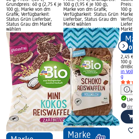
Grundpreis: 60 g (2,75 € je
100 g (1,95 € je 100 g);
Preis: 2
100 g); Marke von dm
Marke von dm Grafik;
100 g (2,
Grafik; Verfügbarkeit:
Verfügbarkeit: Status Grün
Marke vo
Status Grün Lieferbar,
Lieferbar, Status Grau dm
Verfügba
Status Grau dm Markt
Markt wählen
Lieferba
wählen
Markt w
2,45 €
100 g (2,
dmBio
Br
in Vollm
g
Hinw
Liefe
dm Ma