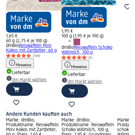
1,95 €
1,65 €
100 g (1,95 € je 100 g)
60 g (2,75 € je 100 g)
dmBio
Reiswaffeln Mini
dmBio
Reiswaffeln Schoko
Kokos mit Zartbitter, 60 g
Vollmilch, 100 g
(169)
(9)
Hinweise
Hinweise
Lieferbar
Lieferbar
dm Markt wählen
dm Markt wählen
Andere Kunden kauften auch
Marke: dmBio;
Marke: dmBio;
Marke: 
Produktname: Reiswaffeln
Produktname: Reiswaffeln
Produkt
Mini Kokos mit Zartbitter,
Schoko Vollmilch, 100 g;
schokolie
60 g; Preis: 1,65 €;
Preis: 1,95 €; Grundpreis:
Vollmilc