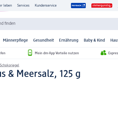
er leben
Services
Kundenservice
d finden
Männerpflege
Gesundheit
Ernährung
Baby & Kind
Hau
ufen
Mein dm-App Vorteile nutzen
Expre
Schokoriegel
 & Meersalz, 125 g