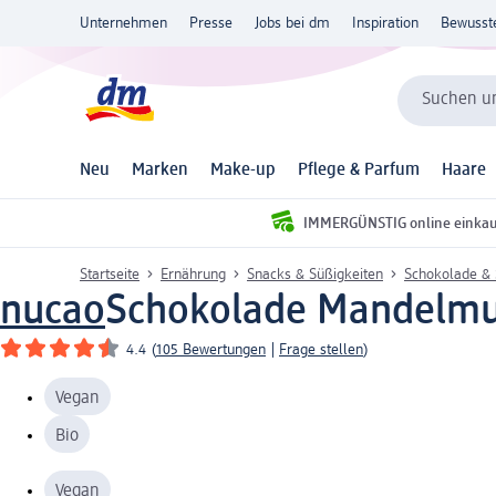
Unternehmen
Presse
Jobs bei dm
Inspiration
Bewusst
Suchen un
Neu
Marken
Make-up
Pflege & Parfum
Haare
IMMERGÜNSTIG online einka
Startseite
Ernährung
Snacks & Süßigkeiten
Schokolade & 
nucao
Schokolade Mandelmus
4.4
(
105 Bewertungen
|
Frage stellen
)
Vegan
Bio
Vegan