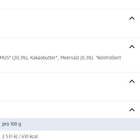
* (20,3%), Kakaobutter*, Meersalz (0,3%). *kontrolliert
pro 100 g
2 531 kJ / 610 kcal