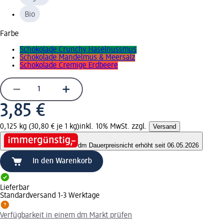
Bio
Farbe
Schokolade Crunchy Haselnussmus
Schokolade Mandelmus & Meersalz
Schokolade Cremige Erdbeere
3,85 €
0,125 kg (30,80 € je 1 kg)
inkl. 10% MwSt. zzgl.
Versand
dm Dauerpreis
nicht erhöht seit 06.05.2026
In den Warenkorb
Lieferbar
Standardversand 1-3 Werktage
Verfügbarkeit in einem dm Markt prüfen