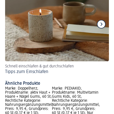
Schnell einschlafen & gut durchschlafen
Ti
Tipps zum Einschlafen
Ei
Ähnliche Produkte
Marke: Doppelherz;
Marke: PEDIAKID;
Produktname: aktiv Haut +
Produktname: Multivitamin
Haare + Nägel Gums, 60 St;
Gums Kids, 60 St;
Rechtliche Kategorie:
Rechtliche Kategorie:
Nahrungsergänzungsmittel;
Nahrungsergänzungsmittel;
Preis: 9,95 €; Grundpreis:
Preis: 9,95 €; Grundpreis:
60 St (0,17 € je 1 St);
60 St (0,17 € je 1 St); Nur