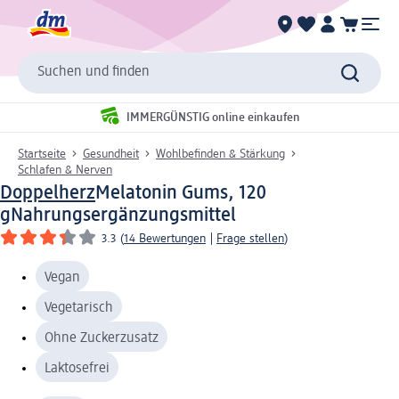
Suchen und finden
IMMERGÜNSTIG online einkaufen
Startseite
Gesundheit
Wohlbefinden & Stärkung
Schlafen & Nerven
Doppelherz
Melatonin Gums, 120
g
Nahrungsergänzungsmittel
3.3
(
14 Bewertungen
|
Frage stellen
)
Vegan
Vegetarisch
Ohne Zuckerzusatz
Laktosefrei