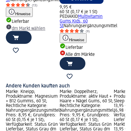
St
Nahrungsergänzungsmittel
(13)
9,95 €
60 St (0,17 € je 1 St)
Hinweise
PEDIAKID
Multivitamin
Gums Kids, 60
Lieferbar
St
Nahrungsergänzungsmittel
dm Markt wählen
(9)
Hinweise
Lieferbar
Alle dm Märkte
Andere Kunden kauften auch
Marke: Kneipp;
Marke: Doppelherz;
Marke: A
Produktname: Magnesium
Produktname: aktiv Haut +
Produkt
+ B12 Gummis, 60 St;
Haare + Nägel Gums, 60 St;
Sleep Dee
Rechtliche Kategorie:
Rechtliche Kategorie:
13,95 €; 
Nahrungsergänzungsmittel;
Nahrungsergänzungsmittel;
(6,98 € je
Preis: 8,95 €; Grundpreis:
Preis: 9,95 €; Grundpreis:
Verfügba
60 St (0,15 € je 1 St);
60 St (0,17 € je 1 St);
Lieferba
Verfügbarkeit: Status Grün
Verfügbarkeit: Status Grün
Markt w
Lieferbar, Status Grau dm
Lieferbar, Status Grau dm
13,95 €