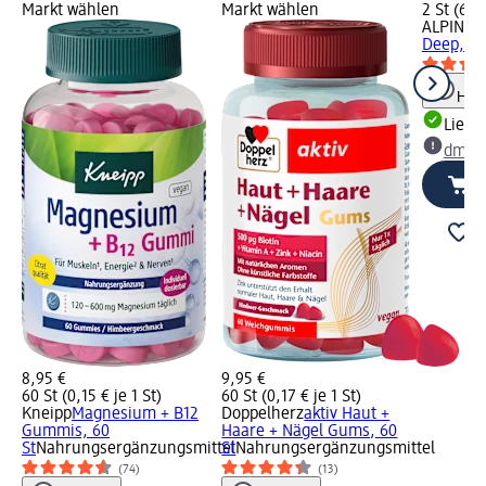
Markt wählen
Markt wählen
2 St (6,98
ALPINE
O
Deep, 1 
Hinw
Liefe
dm Ma
8,95 €
9,95 €
60 St (0,15 € je 1 St)
60 St (0,17 € je 1 St)
Kneipp
Magnesium + B12
Doppelherz
aktiv Haut +
Gummis, 60
Haare + Nägel Gums, 60
St
Nahrungsergänzungsmittel
St
Nahrungsergänzungsmittel
(74)
(13)