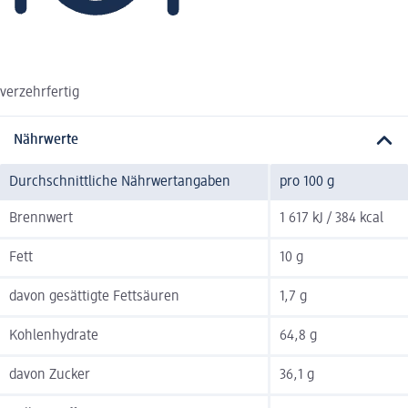
verzehrfertig
Nährwerte
Durchschnittliche Nährwertangaben
pro 100 g
Brennwert
1 617 kJ / 384 kcal
Fett
10 g
davon gesättigte Fettsäuren
1,7 g
Kohlenhydrate
64,8 g
davon Zucker
36,1 g