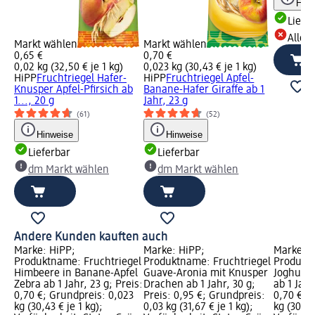
Hinw
Liefe
Alle 
Markt wählen
Markt wählen
0,65 €
0,70 €
0,02 kg (32,50 € je 1 kg)
0,023 kg (30,43 € je 1 kg)
HiPP
Fruchtriegel Hafer-
HiPP
Fruchtriegel Apfel-
Knusper Apfel-Pfirsich ab
Banane-Hafer Giraffe ab 1
1..., 20 g
Jahr, 23 g
(61)
(52)
Hinweise
Hinweise
Lieferbar
Lieferbar
dm Markt wählen
dm Markt wählen
Andere Kunden kauften auch
Marke: HiPP;
Marke: HiPP;
Marke: H
Produktname: Fruchtriegel
Produktname: Fruchtriegel
Produktn
Himbeere in Banane-Apfel
Guave-Aronia mit Knusper
Joghurt-
Zebra ab 1 Jahr, 23 g; Preis:
Drachen ab 1 Jahr, 30 g;
ab 1 Jahr
0,70 €; Grundpreis: 0,023
Preis: 0,95 €; Grundpreis:
0,70 €; 
kg (30,43 € je 1 kg);
0,03 kg (31,67 € je 1 kg);
kg (30,43