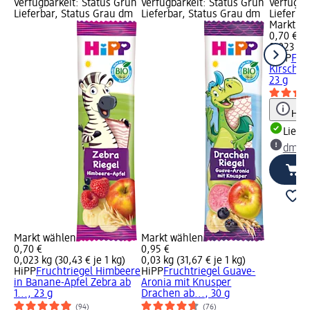
Verfügbarkeit: Status Grün
Verfügbarkeit: Status Grün
Verfügba
Lieferbar, Status Grau dm
Lieferbar, Status Grau dm
Lieferba
Markt w
0,70 €
0,023 kg 
HiPP
Fruc
Kirsch i
23 g
Hinw
Liefe
dm Ma
Markt wählen
Markt wählen
0,70 €
0,95 €
0,023 kg (30,43 € je 1 kg)
0,03 kg (31,67 € je 1 kg)
HiPP
Fruchtriegel Himbeere
HiPP
Fruchtriegel Guave-
in Banane-Apfel Zebra ab
Aronia mit Knusper
1..., 23 g
Drachen ab..., 30 g
(94)
(76)