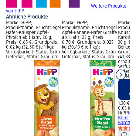
Weitere Produkte
von HiPP
Ähnliche Produkte
Marke: HiPP;
Marke: HiPP;
Marke: H
Produktname: Fruchtriegel
Produktname: Fruchtriegel
Produkt
Hafer-Knusper Apfel-
Apfel-Banane-Hafer Giraffe
Knusper
Pfirsich ab 1 Jahr, 20 g;
ab 1 Jahr, 23 g; Preis:
Karotte 
Preis: 0,65 €; Grundpreis:
0,70 €; Grundpreis: 0,023
30 g; Re
0,02 kg (32,50 € je 1 kg);
kg (30,43 € je 1 kg);
Beikost; 
Verfügbarkeit: Status Grün
Verfügbarkeit: Status Grün
Grundpre
Lieferbar, Status Grau dm
Lieferbar, Status Grau dm
(43,33 € 
erhältlic
Verfügba
Lieferbar
dm Märk
1,30 €
0,03 kg (
HiPP
Kin
Knusper
Karotte a