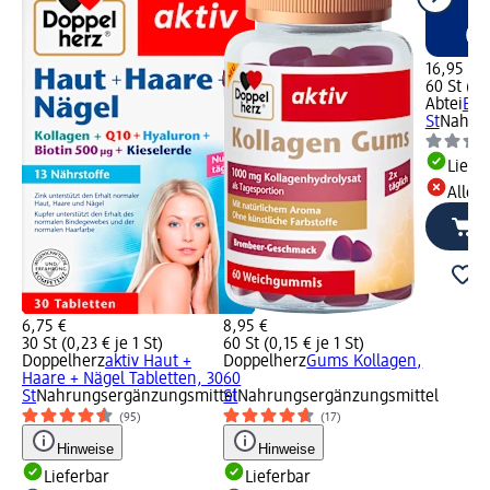
16,95 €
60 St (0,
Abtei
Bea
St
Nahrun
Liefe
Alle 
6,75 €
8,95 €
30 St (0,23 € je 1 St)
60 St (0,15 € je 1 St)
Doppelherz
aktiv Haut +
Doppelherz
Gums Kollagen,
Haare + Nägel Tabletten, 30
60
St
Nahrungsergänzungsmittel
St
Nahrungsergänzungsmittel
(95)
(17)
Hinweise
Hinweise
Lieferbar
Lieferbar