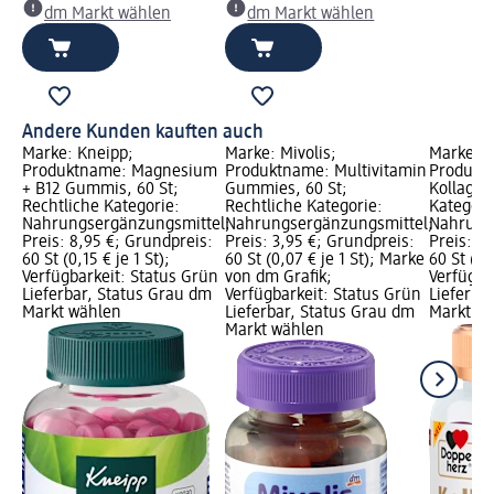
dm Markt wählen
dm Markt wählen
Andere Kunden kauften auch
Marke: Kneipp;
Marke: Mivolis;
Marke: D
Produktname: Magnesium
Produktname: Multivitamin
Produkt
+ B12 Gummis, 60 St;
Gummies, 60 St;
Kollagen
Rechtliche Kategorie:
Rechtliche Kategorie:
Kategori
Nahrungsergänzungsmittel;
Nahrungsergänzungsmittel;
Nahrung
Preis: 8,95 €; Grundpreis:
Preis: 3,95 €; Grundpreis:
Preis: 8
60 St (0,15 € je 1 St);
60 St (0,07 € je 1 St); Marke
60 St (0,1
Verfügbarkeit: Status Grün
von dm Grafik;
Verfügba
Lieferbar, Status Grau dm
Verfügbarkeit: Status Grün
Lieferba
Markt wählen
Lieferbar, Status Grau dm
Markt w
Markt wählen