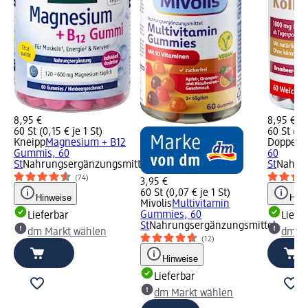
8,95 €
8,95 €
60 St (0,15 € je 1 St)
60 St (0,1
Kneipp
Magnesium + B12
Doppelh
Gummis, 60
60
St
Nahrungsergänzungsmittel
St
Nahrun
(74)
3,95 €
60 St (0,07 € je 1 St)
Hinweise
Hinw
Mivolis
Multivitamin
Gummies, 60
Lieferbar
Liefe
St
Nahrungsergänzungsmittel
dm Markt wählen
dm Ma
(12)
Hinweise
Lieferbar
dm Markt wählen