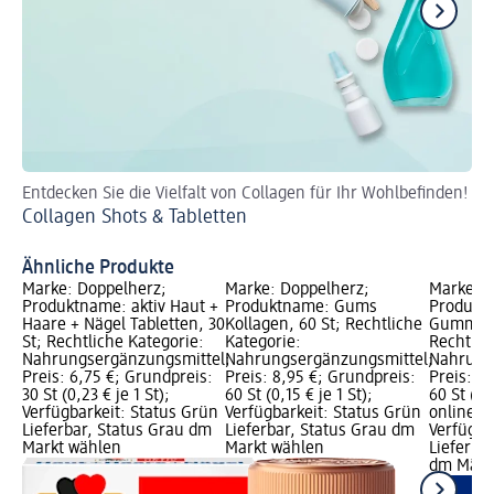
Entdecken Sie die Vielfalt von Collagen für Ihr Wohlbefinden!
Un
Collagen Shots & Tabletten
Na
Ähnliche Produkte
Marke: Doppelherz;
Marke: Doppelherz;
Marke: A
Produktname: aktiv Haut +
Produktname: Gums
Produkt
Haare + Nägel Tabletten, 30
Kollagen, 60 St; Rechtliche
Gummies,
St; Rechtliche Kategorie:
Kategorie:
Rechtlic
Nahrungsergänzungsmittel;
Nahrungsergänzungsmittel;
Nahrung
Preis: 6,75 €; Grundpreis:
Preis: 8,95 €; Grundpreis:
Preis: 1
30 St (0,23 € je 1 St);
60 St (0,15 € je 1 St);
60 St (0,
Verfügbarkeit: Status Grün
Verfügbarkeit: Status Grün
online er
Lieferbar, Status Grau dm
Lieferbar, Status Grau dm
Verfügba
Markt wählen
Markt wählen
Lieferbar
dm Märk