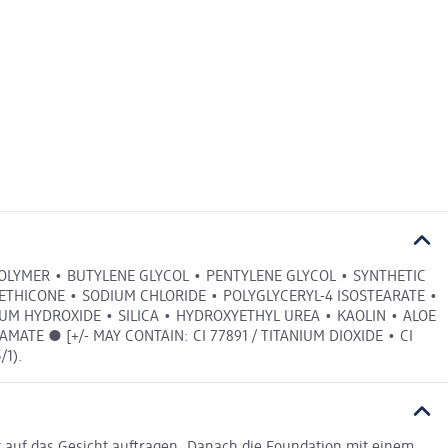
OLYMER • BUTYLENE GLYCOL • PENTYLENE GLYCOL • SYNTHETIC
ETHICONE • SODIUM CHLORIDE • POLYGLYCERYL-4 ISOSTEARATE •
M HYDROXIDE • SILICA • HYDROXYETHYL UREA • KAOLIN • ALOE
TE ● [+/- MAY CONTAIN: CI 77891 / TITANIUM DIOXIDE • CI
/1).