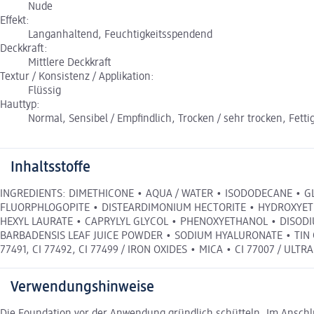
Nude
Effekt:
Langanhaltend, Feuchtigkeitsspendend
Deckkraft:
Mittlere Deckkraft
Textur / Konsistenz / Applikation:
Flüssig
Hauttyp:
Normal, Sensibel / Empfindlich, Trocken / sehr trocken, Fetti
Inhaltsstoffe
INGREDIENTS: DIMETHICONE • AQUA / WATER • ISODODECANE • G
FLUORPHLOGOPITE • DISTEARDIMONIUM HECTORITE • HYDROXYETHY
HEXYL LAURATE • CAPRYLYL GLYCOL • PHENOXYETHANOL • DISOD
BARBADENSIS LEAF JUICE POWDER • SODIUM HYALURONATE • TIN O
77491, CI 77492, CI 77499 / IRON OXIDES • MICA • CI 77007 / ULT
Verwendungshinweise