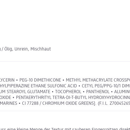
g / Ölig, Unrein, Mischhaut
LYCERIN • PEG-10 DIMETHICONE • METHYL METHACRYLATE CROSSP
LPIPERAZINE ETHANE SULFONIC ACID • CETYL PEG/PPG-10/1 DIM
IUM STEAROYL GLUTAMATE • TOCOPHEROL • PANTHENOL • ALUMINU
XIDE • PENTAERYTHRITYL TETRA-DI-T-BUTYL HYDROXYHYDROCINNAMA
RAMARINES • CI 77288 / CHROMIUM OXIDE GREENS]. (F.I.L. Z70045265