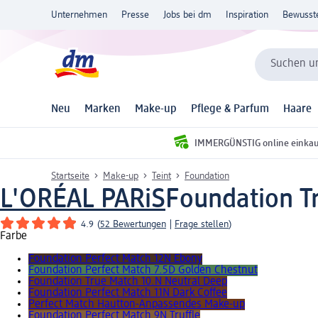
Unternehmen
Presse
Jobs bei dm
Inspiration
Bewusst
Suchen un
Neu
Marken
Make-up
Pflege & Parfum
Haare
IMMERGÜNSTIG online einka
Startseite
Make-up
Teint
Foundation
L'ORÉAL PARiS
Foundation Tr
4.9
(
52 Bewertungen
|
Frage stellen
)
Farbe
Foundation Perfect Match 12N Ebony
Foundation Perfect Match 7.5D Golden Chestnut
Foundation True Match 10.N Neutral Deep
Foundation Perfect Match 11N Dark Coffee
Perfect Match Hautton-Anpassendes Make-up
Foundation Perfect Match 9N Truffle