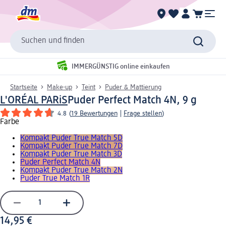
Suchen und finden
IMMERGÜNSTIG online einkaufen
Startseite
Make-up
Teint
Puder & Mattierung
L'ORÉAL PARiS
Puder Perfect Match 4N, 9 g
4.8
(
19 Bewertungen
|
Frage stellen
)
Farbe
Kompakt Puder True Match 5D
Kompakt Puder True Match 7D
Kompakt Puder True Match 3D
Puder Perfect Match 4N
Kompakt Puder True Match 2N
Puder True Match 1R
14,95 €