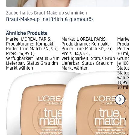
Zauberhaftes Braut-Make-up schminken
Da
Braut-Make-up: natürlich & glamourös
Da
Ähnliche Produkte
Marke: L'ORÉAL PARiS;
Marke: L'ORÉAL PARiS;
Marke: L
Produktname: Kompakt
Produktname: Kompakt
Produkt
Puder True Match 2N, 9 g;
Puder True Match 3D, 9 g;
Perfect 
Preis: 14,95 €;
Preis: 14,95 €;
30 ml; Pr
Verfügbarkeit: Status Grün
Verfügbarkeit: Status Grün
Grundpre
Lieferbar, Status Grau dm
Lieferbar, Status Grau dm
je 100 ml
Markt wählen
Markt wählen
Status G
Status G
wählen
13,95 €
30 ml (46
+4