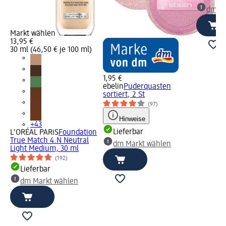
dm Ma
Markt wählen
13,95 €
30 ml (46,50 € je 100 ml)
1,95 €
ebelin
Puderquasten
sortiert, 2 St
(97)
Hinweise
+43
Lieferbar
L'ORÉAL PARiS
Foundation
True Match 4.N Neutral
dm Markt wählen
Light Medium, 30 ml
(192)
Lieferbar
dm Markt wählen