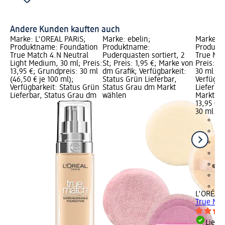
Andere Kunden kauften auch
Marke: L'ORÉAL PARiS;
Marke: ebelin;
Marke: L
Produktname: Foundation
Produktname:
Produkt
True Match 4.N Neutral
Puderquasten sortiert, 2
True Mat
Light Medium, 30 ml; Preis:
St; Preis: 1,95 €; Marke von
Preis: 1
13,95 €; Grundpreis: 30 ml
dm Grafik; Verfügbarkeit:
30 ml (46
(46,50 € je 100 ml);
Status Grün Lieferbar,
Verfügba
Verfügbarkeit: Status Grün
Status Grau dm Markt
Lieferba
Lieferbar, Status Grau dm
wählen
Markt w
13,95 €
30 ml (46
+4
L'ORÉAL 
True Mat
Liefe