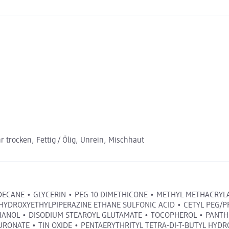
r trocken, Fettig / Ölig, Unrein, Mischhaut
ODECANE • GLYCERIN • PEG-10 DIMETHICONE • METHYL METHACRYL
YDROXYETHYLPIPERAZINE ETHANE SULFONIC ACID • CETYL PEG/PP
THANOL • DISODIUM STEAROYL GLUTAMATE • TOCOPHEROL • PANTH
RONATE • TIN OXIDE • PENTAERYTHRITYL TETRA-DI-T-BUTYL HYDRO