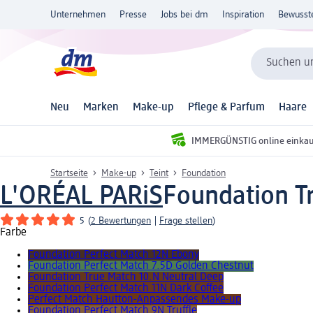
Unternehmen
Presse
Jobs bei dm
Inspiration
Bewusst
Suchen un
Neu
Marken
Make-up
Pflege & Parfum
Haare
IMMERGÜNSTIG online einka
Startseite
Make-up
Teint
Foundation
L'ORÉAL PARiS
Foundation Tr
5
(
2 Bewertungen
|
Frage stellen
)
Farbe
Foundation Perfect Match 12N Ebony
Foundation Perfect Match 7.5D Golden Chestnut
Foundation True Match 10.N Neutral Deep
Foundation Perfect Match 11N Dark Coffee
Perfect Match Hautton-Anpassendes Make-up
Foundation Perfect Match 9N Truffle