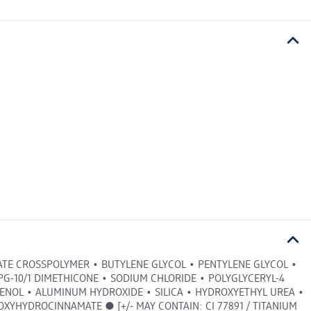
ATE CROSSPOLYMER • BUTYLENE GLYCOL • PENTYLENE GLYCOL •
G-10/1 DIMETHICONE • SODIUM CHLORIDE • POLYGLYCERYL-4
ENOL • ALUMINUM HYDROXIDE • SILICA • HYDROXYETHYL UREA •
XYHYDROCINNAMATE ● [+/- MAY CONTAIN: CI 77891 / TITANIUM