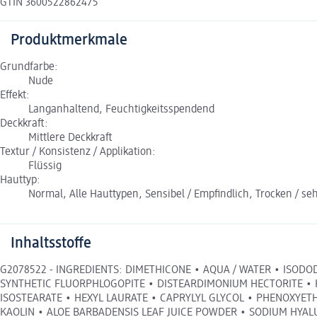
GTIN 3600522862475
Produktmerkmale
Grundfarbe:
Nude
Effekt:
Langanhaltend, Feuchtigkeitsspendend
Deckkraft:
Mittlere Deckkraft
Textur / Konsistenz / Applikation:
Flüssig
Hauttyp:
Normal, Alle Hauttypen, Sensibel / Empfindlich, Trocken / seh
Inhaltsstoffe
G2078522 - INGREDIENTS: DIMETHICONE • AQUA / WATER • ISOD
SYNTHETIC FLUORPHLOGOPITE • DISTEARDIMONIUM HECTORITE • H
ISOSTEARATE • HEXYL LAURATE • CAPRYLYL GLYCOL • PHENOXYE
KAOLIN • ALOE BARBADENSIS LEAF JUICE POWDER • SODIUM HYALU