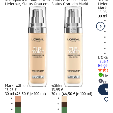
Verfügbarkeit: Status Grün
Status Grün Lieferbar,
Verfügba
Lieferbar, Status Grau dm
Status Grau dm Markt
Lieferba
Markt w
13,95 €
30 ml (46
+4
L'ORÉAL 
True Mat
Beige, 3
Liefe
dm Ma
Markt wählen
wählen
13,95 €
13,95 €
30 ml (46,50 € je 100 ml)
30 ml (46,50 € je 100 ml)