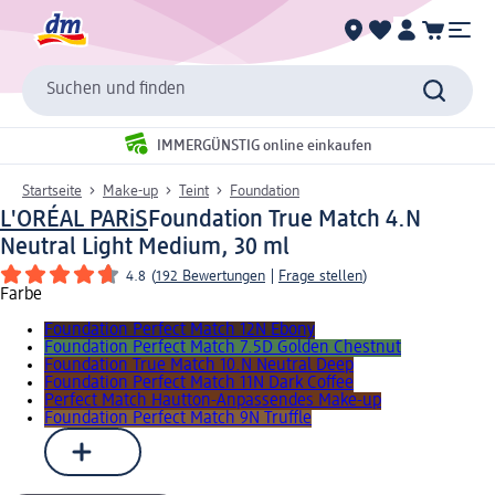
Suchen und finden
IMMERGÜNSTIG online einkaufen
Startseite
Make-up
Teint
Foundation
L'ORÉAL PARiS
Foundation True Match 4.N
Neutral Light Medium, 30 ml
4.8
(
192 Bewertungen
|
Frage stellen
)
Farbe
Foundation Perfect Match 12N Ebony
Foundation Perfect Match 7.5D Golden Chestnut
Foundation True Match 10.N Neutral Deep
Foundation Perfect Match 11N Dark Coffee
Perfect Match Hautton-Anpassendes Make-up
Foundation Perfect Match 9N Truffle