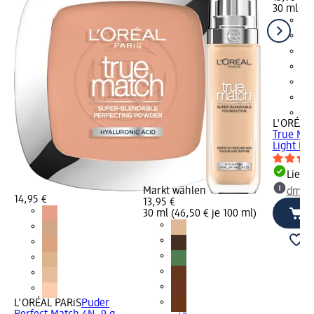
30 ml (46
+4
L'ORÉAL 
True Ma
Light Me
Liefe
Markt wählen
dm Ma
14,95 €
13,95 €
30 ml (46,50 € je 100 ml)
L'ORÉAL PARiS
Puder