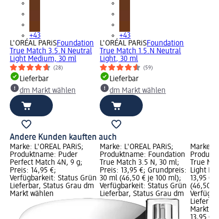
+43
+43
L'ORÉAL PARiS
Foundation
L'ORÉAL PARiS
Foundation
True Match 3.5.N Neutral
True Match 1.5.N Neutral
Light Medium, 30 ml
Light, 30 ml
(28)
(59)
Lieferbar
Lieferbar
dm Markt wählen
dm Markt wählen
Andere Kunden kauften auch
Marke: L'ORÉAL PARiS;
Marke: L'ORÉAL PARiS;
Marke: L
Produktname: Puder
Produktname: Foundation
Produkt
Perfect Match 4N, 9 g;
True Match 3.5 N, 30 ml;
True Ma
Preis: 14,95 €;
Preis: 13,95 €; Grundpreis:
Light Me
Verfügbarkeit: Status Grün
30 ml (46,50 € je 100 ml);
13,95 €;
Lieferbar, Status Grau dm
Verfügbarkeit: Status Grün
(46,50 € 
Markt wählen
Lieferbar, Status Grau dm
Verfügba
Lieferba
Markt w
13,95 €