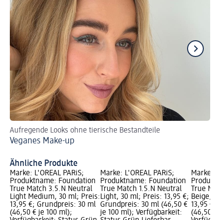
Aufregende Looks ohne tierische Bestandteile
We
Veganes Make-up
Na
Ähnliche Produkte
Marke: L'ORÉAL PARiS;
Marke: L'ORÉAL PARiS;
Marke: L
Produktname: Foundation
Produktname: Foundation
Produkt
True Match 3.5.N Neutral
True Match 1.5.N Neutral
True Mat
Light Medium, 30 ml; Preis:
Light, 30 ml; Preis: 13,95 €;
Beige, 30
13,95 €; Grundpreis: 30 ml
Grundpreis: 30 ml (46,50 €
13,95 €;
(46,50 € je 100 ml);
je 100 ml); Verfügbarkeit:
(46,50 € 