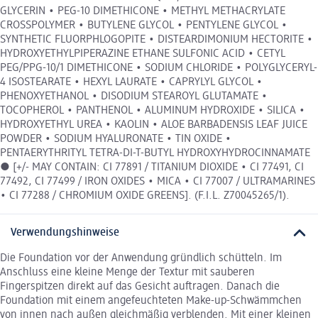
GLYCERIN • PEG-10 DIMETHICONE • METHYL METHACRYLATE
CROSSPOLYMER • BUTYLENE GLYCOL • PENTYLENE GLYCOL •
SYNTHETIC FLUORPHLOGOPITE • DISTEARDIMONIUM HECTORITE •
HYDROXYETHYLPIPERAZINE ETHANE SULFONIC ACID • CETYL
PEG/PPG-10/1 DIMETHICONE • SODIUM CHLORIDE • POLYGLYCERYL-
4 ISOSTEARATE • HEXYL LAURATE • CAPRYLYL GLYCOL •
PHENOXYETHANOL • DISODIUM STEAROYL GLUTAMATE •
TOCOPHEROL • PANTHENOL • ALUMINUM HYDROXIDE • SILICA •
HYDROXYETHYL UREA • KAOLIN • ALOE BARBADENSIS LEAF JUICE
POWDER • SODIUM HYALURONATE • TIN OXIDE •
PENTAERYTHRITYL TETRA-DI-T-BUTYL HYDROXYHYDROCINNAMATE
● [+/- MAY CONTAIN: CI 77891 / TITANIUM DIOXIDE • CI 77491, CI
77492, CI 77499 / IRON OXIDES • MICA • CI 77007 / ULTRAMARINES
• CI 77288 / CHROMIUM OXIDE GREENS]. (F.I.L. Z70045265/1).
Verwendungshinweise
Die Foundation vor der Anwendung gründlich schütteln. Im
Anschluss eine kleine Menge der Textur mit sauberen
Fingerspitzen direkt auf das Gesicht auftragen. Danach die
Foundation mit einem angefeuchteten Make-up-Schwämmchen
von innen nach außen gleichmäßig verblenden. Mit einer kleinen