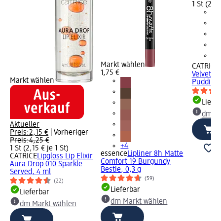
1 St (2,25
Markt wählen
CATRICE
1,75 €
Velvet P
Markt wählen
Pudding,
Liefe
dm Ma
Aktueller
Preis:
2,15 €
|
Vorheriger
Preis:
4,25 €
+4
1 St (2,15 € je 1 St)
essence
Lipliner 8h Matte
CATRICE
Lipgloss Lip Elixir
Comfort 19 Burgundy
Aura Drop 010 Sparkle
Bestie, 0,3 g
Served, 4 ml
(59)
(22)
Lieferbar
Lieferbar
dm Markt wählen
dm Markt wählen