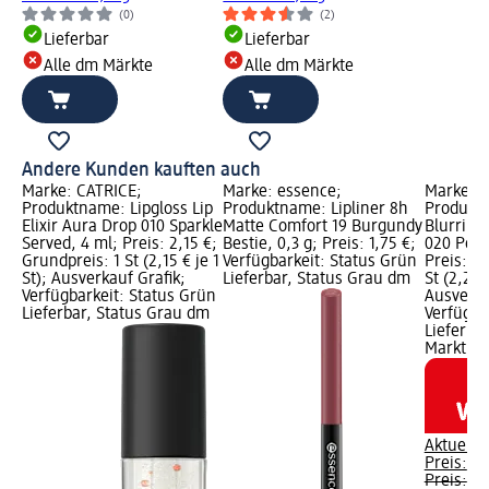
(0)
(2)
Lieferbar
Lieferbar
Alle dm Märkte
Alle dm Märkte
Andere Kunden kauften auch
Marke: CATRICE;
Marke: essence;
Marke: C
Produktname: Lipgloss Lip
Produktname: Lipliner 8h
Produkt
Elixir Aura Drop 010 Sparkle
Matte Comfort 19 Burgundy
Blurring
Served, 4 ml; Preis: 2,15 €;
Bestie, 0,3 g; Preis: 1,75 €;
020 Peac
Grundpreis: 1 St (2,15 € je 1
Verfügbarkeit: Status Grün
Preis: 2,
St); Ausverkauf Grafik;
Lieferbar, Status Grau dm
St (2,25 €
Verfügbarkeit: Status Grün
Ausverka
Lieferbar, Status Grau dm
Verfügba
Lieferba
Markt w
Aktuelle
Preis:
2,
Preis:
4,