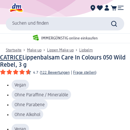
Suchen und finden
IMMERGÜNSTIG online einkaufen
Startseite
Make-up
Lippen Make-up
Lipbalm
CATRICE
Lippenbalsam Care In Colours 050 Wild
Rebel, 3 g
4.7
(
122 Bewertungen
|
Frage stellen
)
Vegan
Ohne Paraffine / Mineralöle
Ohne Parabene
Ohne Alkohol
Vegan