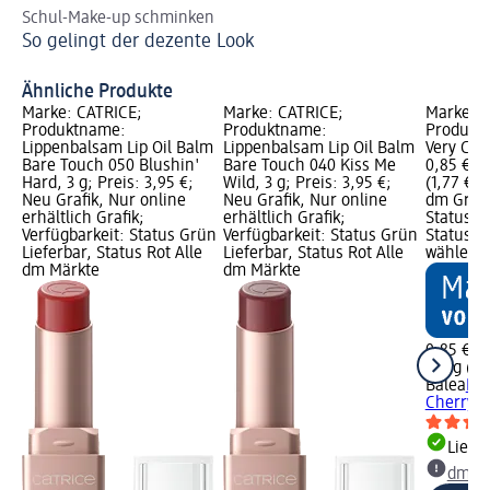
Schul-Make-up schminken
St
So gelingt der dezente Look
We
Ähnliche Produkte
Marke: CATRICE;
Marke: CATRICE;
Marke: B
Produktname:
Produktname:
Produktn
Lippenbalsam Lip Oil Balm
Lippenbalsam Lip Oil Balm
Very Cher
Bare Touch 050 Blushin'
Bare Touch 040 Kiss Me
0,85 €; 
Hard, 3 g; Preis: 3,95 €;
Wild, 3 g; Preis: 3,95 €;
(1,77 € j
Neu Grafik, Nur online
Neu Grafik, Nur online
dm Grafi
erhältlich Grafik;
erhältlich Grafik;
Status G
Verfügbarkeit: Status Grün
Verfügbarkeit: Status Grün
Status G
Lieferbar, Status Rot Alle
Lieferbar, Status Rot Alle
wählen
dm Märkte
dm Märkte
0,85 €
4,8 g (1,
Balea
Lip
Cherry, 
Liefe
dm Ma