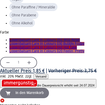
Ohne Paraffine / Mineralöle
Ohne Parabene
Ohne Alkohol
Farbe
Lippenbalsam Care In Colours 050 Wild Rebel
Lippenbalsam Care In Colours 030 Bubbly Friday
Lippenbalsam Care In Colours 040 Hot Take
Lippenbalsam Care In Colours 020 Feelin´Pretty
Aktueller Preis:
1,85 €
|
Vorheriger Preis:
3,75 €
inkl. 20% MwSt. zzgl.
Versand
dm Dauerpreis
nicht erhöht seit 24.07.2024
In den Warenkorb