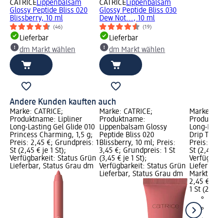
CATRICE
Lippenbalsam
CATRICE
Lippenbalsam
Glossy Peptide Bliss 020
Glossy Peptide Bliss 030
Blissberry, 10 ml
Dew Not..., 10 ml
(46)
(19)
Lieferbar
Lieferbar
dm Markt wählen
dm Markt wählen
Andere Kunden kauften auch
Marke: CATRICE;
Marke: CATRICE;
Marke: C
Produktname: Lipliner
Produktname:
Produktn
Long-Lasting Gel Glide 010
Lippenbalsam Glossy
Long-Las
Princess Charming, 1,5 g;
Peptide Bliss 020
Drip The
Preis: 2,45 €; Grundpreis: 1
Blissberry, 10 ml; Preis:
Preis: 2,
St (2,45 € je 1 St);
3,45 €; Grundpreis: 1 St
St (2,45 €
Verfügbarkeit: Status Grün
(3,45 € je 1 St);
Verfügba
Lieferbar, Status Grau dm
Verfügbarkeit: Status Grün
Lieferba
Lieferbar, Status Grau dm
Markt w
2,45 €
1 St (2,45