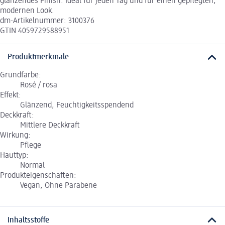
glänzendes Finish. Ideal für jeden Tag und für einen gepflegten,
modernen Look.
dm-Artikelnummer: 3100376
GTIN 4059729588951
Produktmerkmale
Grundfarbe:
Rosé / rosa
Effekt:
Glänzend, Feuchtigkeitsspendend
Deckkraft:
Mittlere Deckkraft
Wirkung:
Pflege
Hauttyp:
Normal
Produkteigenschaften:
Vegan, Ohne Parabene
Inhaltsstoffe