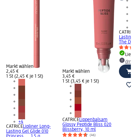
+4
CATRICE
Lasting 
The Dram
Liefe
dm Ma
Markt wählen
2,45 €
Markt wählen
1 St (2,45 € je 1 St)
3,45 €
1 St (3,45 € je 1 St)
CATRICE
Lippenbalsam
+4
Glossy Peptide Bliss 020
CATRICE
Lipliner Long-
Blissberry, 10 ml
Lasting Gel Glide 010
(46)
Princess..., 1,5 g