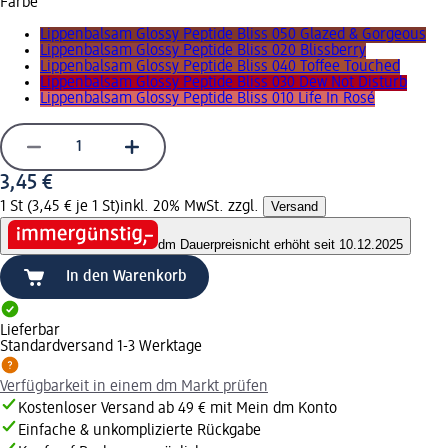
Farbe
Lippenbalsam Glossy Peptide Bliss 050 Glazed & Gorgeous
Lippenbalsam Glossy Peptide Bliss 020 Blissberry
Lippenbalsam Glossy Peptide Bliss 040 Toffee Touched
Lippenbalsam Glossy Peptide Bliss 030 Dew Not Disturb
Lippenbalsam Glossy Peptide Bliss 010 Life In Rosé
3,45 €
1 St (3,45 € je 1 St)
inkl. 20% MwSt. zzgl.
Versand
dm Dauerpreis
nicht erhöht seit 10.12.2025
In den Warenkorb
Lieferbar
Standardversand 1-3 Werktage
Verfügbarkeit in einem dm Markt prüfen
Kostenloser Versand ab 49 € mit Mein dm Konto
Einfache & unkomplizierte Rückgabe