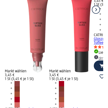
3,45 €
1 St (3,45
CATRICE
Glossy P
Toffee...
Liefe
dm Ma
Markt wählen
Markt wählen
3,45 €
3,45 €
1 St (3,45 € je 1 St)
1 St (3,45 € je 1 St)