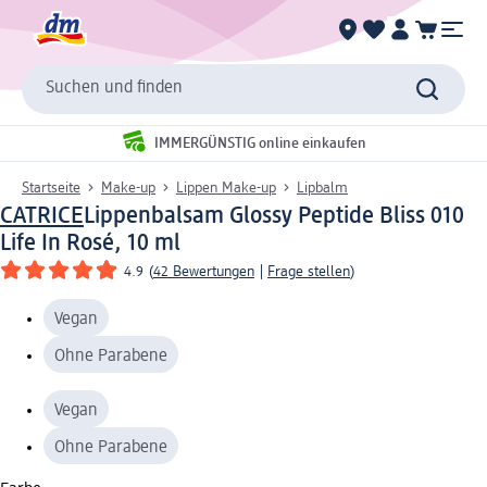
Suchen und finden
IMMERGÜNSTIG online einkaufen
Startseite
Make-up
Lippen Make-up
Lipbalm
CATRICE
Lippenbalsam Glossy Peptide Bliss 010
Life In Rosé, 10 ml
4.9
(
42 Bewertungen
|
Frage stellen
)
Vegan
Ohne Parabene
Vegan
Ohne Parabene