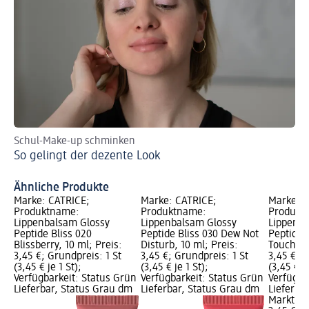
Schul-Make-up schminken
St
So gelingt der dezente Look
We
Ähnliche Produkte
Marke: CATRICE;
Marke: CATRICE;
Marke: C
Produktname:
Produktname:
Produkt
Lippenbalsam Glossy
Lippenbalsam Glossy
Lippenba
Peptide Bliss 020
Peptide Bliss 030 Dew Not
Peptide B
Blissberry, 10 ml; Preis:
Disturb, 10 ml; Preis:
Touched,
3,45 €; Grundpreis: 1 St
3,45 €; Grundpreis: 1 St
3,45 €; G
(3,45 € je 1 St);
(3,45 € je 1 St);
(3,45 € je
Verfügbarkeit: Status Grün
Verfügbarkeit: Status Grün
Verfügba
Lieferbar, Status Grau dm
Lieferbar, Status Grau dm
Lieferba
Markt w