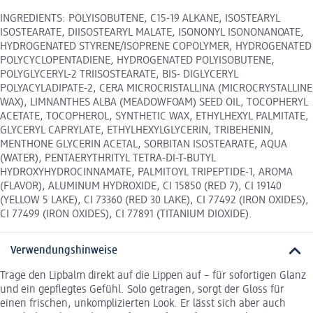
INGREDIENTS: POLYISOBUTENE, C15-19 ALKANE, ISOSTEARYL
ISOSTEARATE, DIISOSTEARYL MALATE, ISONONYL ISONONANOATE,
HYDROGENATED STYRENE/ISOPRENE COPOLYMER, HYDROGENATED
POLYCYCLOPENTADIENE, HYDROGENATED POLYISOBUTENE,
POLYGLYCERYL-2 TRIISOSTEARATE, BIS- DIGLYCERYL
POLYACYLADIPATE-2, CERA MICROCRISTALLINA (MICROCRYSTALLINE
WAX), LIMNANTHES ALBA (MEADOWFOAM) SEED OIL, TOCOPHERYL
ACETATE, TOCOPHEROL, SYNTHETIC WAX, ETHYLHEXYL PALMITATE,
GLYCERYL CAPRYLATE, ETHYLHEXYLGLYCERIN, TRIBEHENIN,
MENTHONE GLYCERIN ACETAL, SORBITAN ISOSTEARATE, AQUA
(WATER), PENTAERYTHRITYL TETRA-DI-T-BUTYL
HYDROXYHYDROCINNAMATE, PALMITOYL TRIPEPTIDE-1, AROMA
(FLAVOR), ALUMINUM HYDROXIDE, CI 15850 (RED 7), CI 19140
(YELLOW 5 LAKE), CI 73360 (RED 30 LAKE), CI 77492 (IRON OXIDES),
CI 77499 (IRON OXIDES), CI 77891 (TITANIUM DIOXIDE).
Verwendungshinweise
Trage den Lipbalm direkt auf die Lippen auf – für sofortigen Glanz
und ein gepflegtes Gefühl. Solo getragen, sorgt der Gloss für
einen frischen, unkomplizierten Look. Er lässt sich aber auch