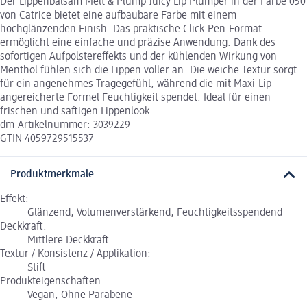
Der Lippenbalsam Melt & Plump Juicy Lip Plumper in der Farbe 050
von Catrice bietet eine aufbaubare Farbe mit einem
hochglänzenden Finish. Das praktische Click-Pen-Format
ermöglicht eine einfache und präzise Anwendung. Dank des
sofortigen Aufpolstereffekts und der kühlenden Wirkung von
Menthol fühlen sich die Lippen voller an. Die weiche Textur sorgt
für ein angenehmes Tragegefühl, während die mit Maxi-Lip
angereicherte Formel Feuchtigkeit spendet. Ideal für einen
frischen und saftigen Lippenlook.
dm-Artikelnummer: 3039229
GTIN 4059729515537
Produktmerkmale
Effekt:
Glänzend, Volumenverstärkend, Feuchtigkeitsspendend
Deckkraft:
Mittlere Deckkraft
Textur / Konsistenz / Applikation:
Stift
Produkteigenschaften:
Vegan, Ohne Parabene