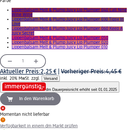
Farbe
Lippenbalsam Melt & Plump Juicy Lip Plumper 040 Call Nine
Wine Wine
Lippenbalsam Melt & Plump Juicy Lip Plumper 030 Tipsy In
Love
Lippenbalsam Melt & Plump Juicy Lip Plumper 060 Keep A
Juicy Secret
Lippenbalsam Melt & Plump Juicy Lip Plumper 050
Lippenbalsam Melt & Plump Juicy Lip Plumper 020
Lippenbalsam Melt & Plump Juicy Lip Plumper 010
Aktueller Preis:
2,25 €
|
Vorheriger Preis:
4,45 €
inkl. 20% MwSt. zzgl.
Versand
dm Dauerpreis
nicht erhöht seit 01.01.2025
In den Warenkorb
Momentan nicht lieferbar
Verfügbarkeit in einem dm Markt prüfen