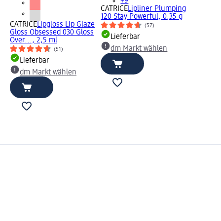
+9
CATRICE
Lipliner Plumping
120 Stay Powerful, 0,35 g
CATRICE
Lipgloss Lip Glaze
(57)
Gloss Obsessed 030 Gloss
Lieferbar
Over..., 2,5 ml
dm Markt wählen
(51)
Lieferbar
dm Markt wählen