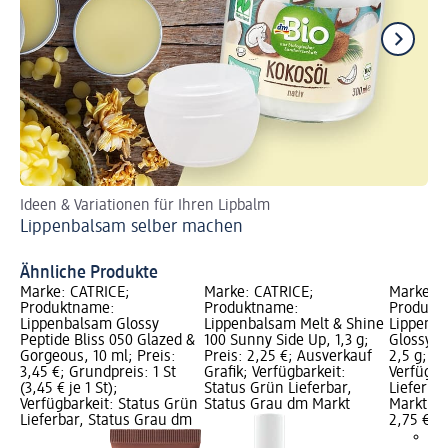
Ideen & Variationen für Ihren Lipbalm
So
Lippenbalsam selber machen
Di
Ähnliche Produkte
Marke: CATRICE;
Marke: CATRICE;
Marke: e
Produktname:
Produktname:
Produkt
Lippenbalsam Glossy
Lippenbalsam Melt & Shine
Lippenba
Peptide Bliss 050 Glazed &
100 Sunny Side Up, 1,3 g;
Glossy 0
Gorgeous, 10 ml; Preis:
Preis: 2,25 €; Ausverkauf
2,5 g; Pr
3,45 €; Grundpreis: 1 St
Grafik; Verfügbarkeit:
Verfügba
(3,45 € je 1 St);
Status Grün Lieferbar,
Lieferba
Verfügbarkeit: Status Grün
Status Grau dm Markt
Markt w
Lieferbar, Status Grau dm
2,75 €