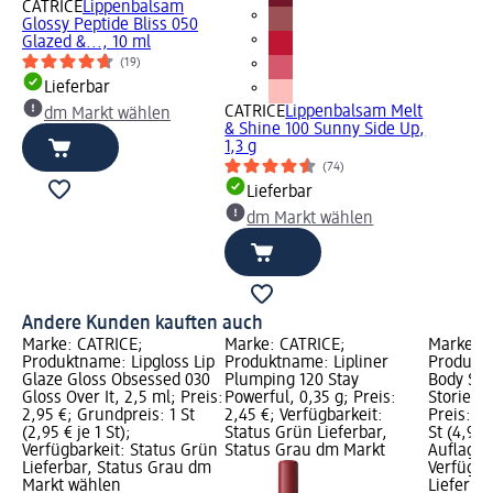
CATRICE
Lippenbalsam
Glossy Peptide Bliss 050
Glazed &..., 10 ml
(19)
Lieferbar
CATRICE
Lippenbalsam Melt
dm Markt wählen
& Shine 100 Sunny Side Up,
1,3 g
(74)
Lieferbar
dm Markt wählen
Andere Kunden kauften auch
Marke: CATRICE;
Marke: CATRICE;
Marke: C
Produktname: Lipgloss Lip
Produktname: Lipliner
Produkt
Glaze Gloss Obsessed 030
Plumping 120 Stay
Body Sti
Gloss Over It, 2,5 ml; Preis:
Powerful, 0,35 g; Preis:
Stories C
2,95 €; Grundpreis: 1 St
2,45 €; Verfügbarkeit:
Preis: 4,
(2,95 € je 1 St);
Status Grün Lieferbar,
St (4,95 
Verfügbarkeit: Status Grün
Status Grau dm Markt
Auflage 
Lieferbar, Status Grau dm
Verfügba
Markt wählen
Lieferba