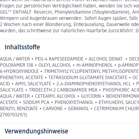
auch wenn Sie Haarfarben bereits früher verwendet haben. Denken 
Fragen zur persönlichen Verträglichkeit haben, wenden Sie sich
GEL"" ENTHÄLT: Resorcin, Phenylendiamine (Toluylendiamine), Am
Wimpern und Augenbrauen verwenden. Sofort Augen spülen, falls 
2 Wochen nach einer Blondierung, Entkräuselung, Dauerwelle ode
wurden, das schrittweise zur natürlichen Haarfarbe zurückführt. 
Inhaltsstoffe
AQUA / WATER • PEG-4 RAPESEEDAMIDE • ALCOHOL DENAT. • DEC
POLOXAMER 338 • OLEYL ALCOHOL • m-AMINOPHENOL • p-AMINO
6-HYDROXYINDOLE • TRIMETHYLCYCLOPENTENYL METHYLISOPENTE
PHENETHYL ACETATE • TETRASODIUM GLUTAMATE DIACETATE • OC
ACID • AMYL SALICYLATE • 2,4-DIAMINOPHENOXYETHANOL HCL • P
SALICYLATE • TRIDECETH-2 CARBOXAMIDE MEA • PHOSPHORIC ACID
AQUA / WATER • CETEARYL ALCOHOL • GLYCERIN • BEHENTRIMONI
ACETATE • SODIUM PCA • PHENOXYETHANOL • ETHYLHEXYL SALICYL
BENZYL BENZOATE • CARVONE • GERANIOL • CETRIMONIUM CHLORID
Z70070329/1).
Verwendungshinweise