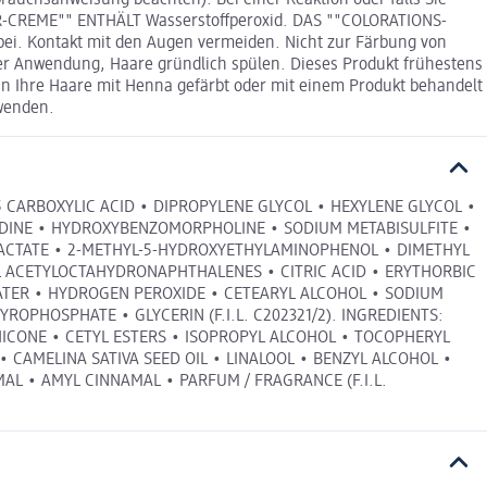
auchsanweisung beachten). Bei einer Reaktion oder falls Sie
LER-CREME"" ENTHÄLT Wasserstoffperoxid. DAS ""COLORATIONS-
ei. Kontakt mit den Augen vermeiden. Nicht zur Färbung von
r Anwendung, Haare gründlich spülen. Dieses Produkt frühestens
 Ihre Haare mit Henna gefärbt oder mit einem Produkt behandelt
nwenden.
 CARBOXYLIC ACID • DIPROPYLENE GLYCOL • HEXYLENE GLYCOL •
IDINE • HYDROXYBENZOMORPHOLINE • SODIUM METABISULFITE •
LACTATE • 2-METHYL-5-HYDROXYETHYLAMINOPHENOL • DIMETHYL
 ACETYLOCTAHYDRONAPHTHALENES • CITRIC ACID • ERYTHORBIC
 WATER • HYDROGEN PEROXIDE • CETEARYL ALCOHOL • SODIUM
OPHOSPHATE • GLYCERIN (F.I.L. C202321/2). INGREDIENTS:
HICONE • CETYL ESTERS • ISOPROPYL ALCOHOL • TOCOPHERYL
 CAMELINA SATIVA SEED OIL • LINALOOL • BENZYL ALCOHOL •
AL • AMYL CINNAMAL • PARFUM / FRAGRANCE (F.I.L.