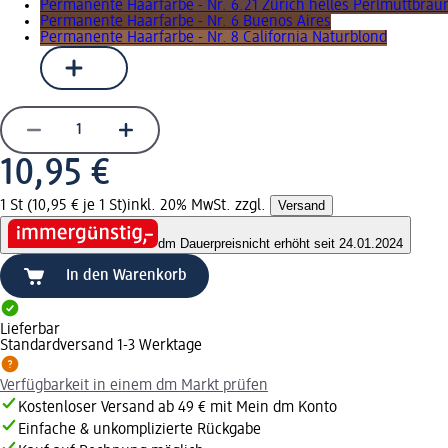
Permanente Haarfarbe - Nr. 6.21 Zürich helles Perlmuttbrau
Permanente Haarfarbe - Nr. 6 Buenos Aires
Permanente Haarfarbe - Nr. 8 California Naturblond
10,95 €
1 St (10,95 € je 1 St)
inkl. 20% MwSt. zzgl.
Versand
dm Dauerpreis
nicht erhöht seit 24.01.2024
In den Warenkorb
Lieferbar
Standardversand 1-3 Werktage
Verfügbarkeit in einem dm Markt prüfen
Kostenloser Versand ab 49 € mit Mein dm Konto
Einfache & unkomplizierte Rückgabe