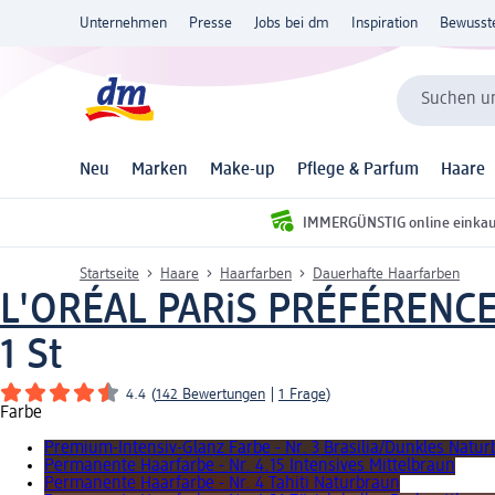
Unternehmen
Presse
Jobs bei dm
Inspiration
Bewusst
Suchen un
Neu
Marken
Make-up
Pflege & Parfum
Haare
IMMERGÜNSTIG online einka
Startseite
Haare
Haarfarben
Dauerhafte Haarfarben
L'ORÉAL PARiS PRÉFÉRENC
1 St
4.4
(
142 Bewertungen
|
1 Frage
)
Farbe
Premium-Intensiv-Glanz Farbe - Nr. 3 Brasilia/Dunkles Natu
Permanente Haarfarbe - Nr. 4.15 Intensives Mittelbraun
Permanente Haarfarbe - Nr. 4 Tahiti Naturbraun