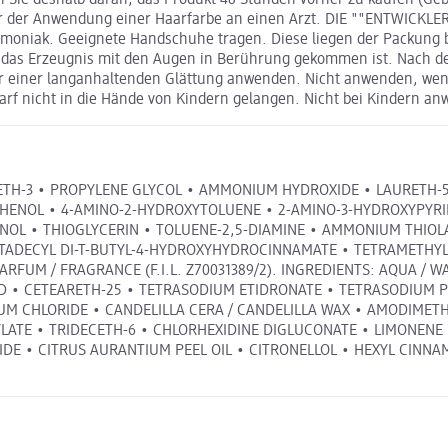
Sie deshalb daran, das Produkt 48 Stunden vorher zu kaufen (Gebr
 vor der Anwendung einer Haarfarbe an einen Arzt. DIE ""ENTWICK
moniak. Geeignete Handschuhe tragen. Diese liegen der Packung b
das Erzeugnis mit den Augen in Berührung gekommen ist. Nach de
r einer langanhaltenden Glättung anwenden. Nicht anwenden, wenn
Darf nicht in die Hände von Kindern gelangen. Nicht bei Kindern a
ETH-3 • PROPYLENE GLYCOL • AMMONIUM HYDROXIDE • LAURETH-5
PHENOL • 4-AMINO-2-HYDROXYTOLUENE • 2-AMINO-3-HYDROXYPYR
NOL • THIOGLYCERIN • TOLUENE-2,5-DIAMINE • AMMONIUM THIO
TADECYL DI-T-BUTYL-4-HYDROXYHYDROCINNAMATE • TETRAMETHYL
ARFUM / FRAGRANCE (F.I.L. Z70031389/2). INGREDIENTS: AQUA /
 • CETEARETH-25 • TETRASODIUM ETIDRONATE • TETRASODIUM PYR
UM CHLORIDE • CANDELILLA CERA / CANDELILLA WAX • AMODIMET
ATE • TRIDECETH-6 • CHLORHEXIDINE DIGLUCONATE • LIMONENE •
E • CITRUS AURANTIUM PEEL OIL • CITRONELLOL • HEXYL CINNAM