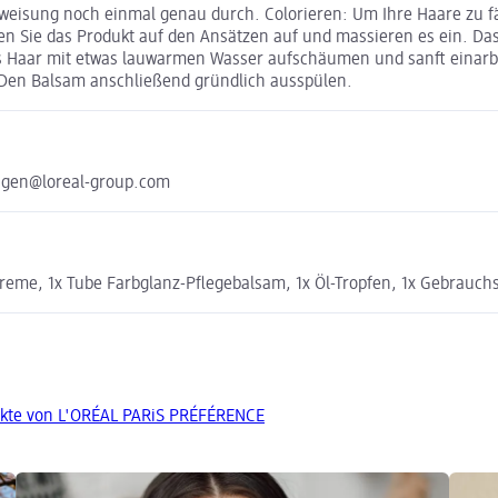
weisung noch einmal genau durch. Colorieren: Um Ihre Haare zu fär
gen Sie das Produkt auf den Ansätzen auf und massieren es ein. Das
das Haar mit etwas lauwarmen Wasser aufschäumen und sanft einarbe
. Den Balsam anschließend gründlich ausspülen.
agen@loreal-group.com
-Creme, 1x Tube Farbglanz-Pflegebalsam, 1x Öl-Tropfen, 1x Gebrau
ukte von L'ORÉAL PARiS PRÉFÉRENCE