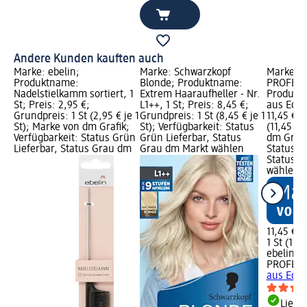
Andere Kunden kauften auch
Marke: ebelin;
Marke: Schwarzkopf
Marke: e
Produktname:
Blonde; Produktname:
PROFESS
Nadelstielkamm sortiert, 1
Extrem Haaraufheller - Nr.
Produkt
St; Preis: 2,95 €;
L1++, 1 St; Preis: 8,45 €;
aus Edels
Grundpreis: 1 St (2,95 € je 1
Grundpreis: 1 St (8,45 € je 1
11,45 €; 
St); Marke von dm Grafik;
St); Verfügbarkeit: Status
(11,45 € 
Verfügbarkeit: Status Grün
Grün Lieferbar, Status
dm Grafi
Lieferbar, Status Grau dm
Grau dm Markt wählen
Status G
Status G
wählen
11,45 €
1 St (11,4
ebelin
PROFESS
aus Edels
Liefe