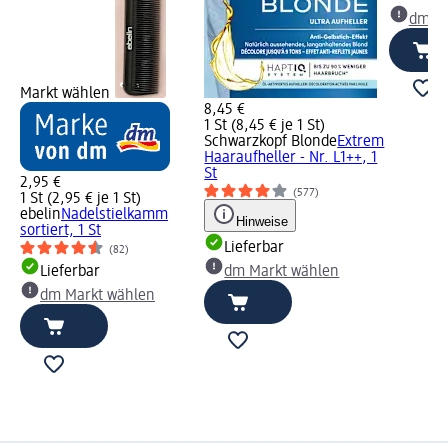
dm Ma
Markt wählen
8,45 €
1 St (8,45 € je 1 St)
Schwarzkopf Blonde
Extrem
Haaraufheller - Nr. L1++, 1
St
2,95 €
(577)
1 St (2,95 € je 1 St)
ebelin
Nadelstielkamm
Hinweise
sortiert, 1 St
Lieferbar
(82)
Lieferbar
dm Markt wählen
dm Markt wählen