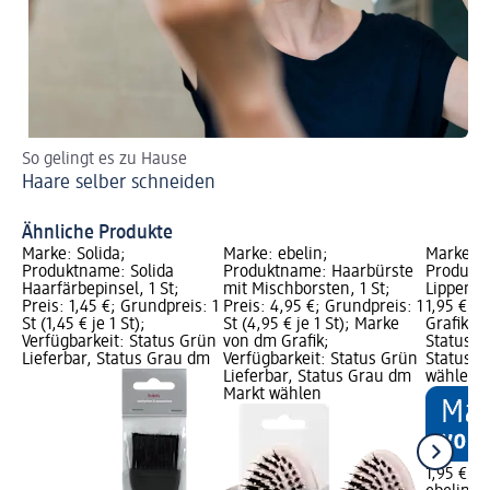
So gelingt es zu Hause
Tr
Haare selber schneiden
Si
Tr
Ähnliche Produkte
Marke: Solida;
Marke: ebelin;
Marke: e
Produktname: Solida
Produktname: Haarbürste
Produkt
Haarfärbepinsel, 1 St;
mit Mischborsten, 1 St;
Lippenpin
Preis: 1,45 €; Grundpreis: 1
Preis: 4,95 €; Grundpreis: 1
1,95 €; 
St (1,45 € je 1 St);
St (4,95 € je 1 St); Marke
Grafik; V
Verfügbarkeit: Status Grün
von dm Grafik;
Status G
Lieferbar, Status Grau dm
Verfügbarkeit: Status Grün
Status G
Lieferbar, Status Grau dm
wählen
Markt wählen
1,95 €