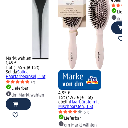
ebelin
Li
Liefe
dm Ma
Markt wählen
1,45 €
1 St (1,45 € je 1 St)
Solida
Solida
Haarfärbepinsel, 1 St
(2)
Lieferbar
4,95 €
dm Markt wählen
1 St (4,95 € je 1 St)
ebelin
Haarbürste mit
Mischborsten, 1 St
(22)
Lieferbar
dm Markt wählen