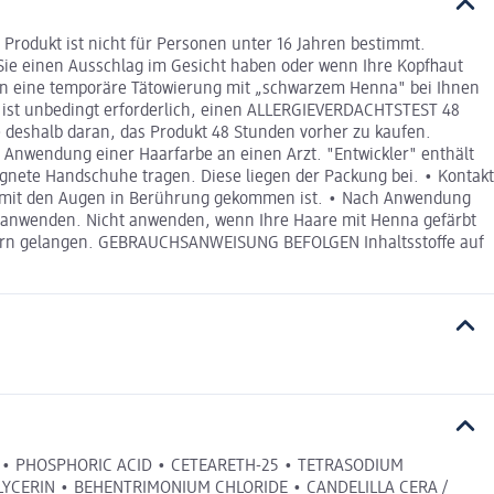
dukt ist nicht für Personen unter 16 Jahren bestimmt.
einen Ausschlag im Gesicht haben oder wenn Ihre Kopfhaut
wenn eine temporäre Tätowierung mit „schwarzem Henna" bei Ihnen
st unbedingt erforderlich, einen ALLERGIEVERDACHTSTEST 48
deshalb daran, das Produkt 48 Stunden vorher zu kaufen.
r Anwendung einer Haarfarbe an einen Arzt. "Entwickler" enthält
gnete Handschuhe tragen. Diese liegen der Packung bei. • Kontakt
s mit den Augen in Berührung gekommen ist. • Nach Anwendung
ng anwenden. Nicht anwenden, wenn Ihre Haare mit Henna gefärbt
indern gelangen. GEBRAUCHSANWEISUNG BEFOLGEN Inhaltsstoffe auf
 • PHOSPHORIC ACID • CETEARETH-25 • TETRASODIUM
GLYCERIN • BEHENTRIMONIUM CHLORIDE • CANDELILLA CERA /