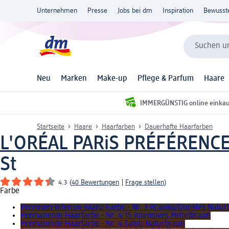
Unternehmen
Presse
Jobs bei dm
Inspiration
Bewusst
Suchen un
Neu
Marken
Make-up
Pflege & Parfum
Haare
IMMERGÜNSTIG online einka
Startseite
Haare
Haarfarben
Dauerhafte Haarfarben
L'ORÉAL PARiS PRÉFÉRENC
St
4.3
(
40 Bewertungen
|
Frage stellen
)
Farbe
Premium-Intensiv-Glanz Farbe - Nr. 3 Brasilia/Dunkles Natu
Permanente Haarfarbe - Nr. 4.15 Intensives Mittelbraun
Permanente Haarfarbe - Nr. 4 Tahiti Naturbraun