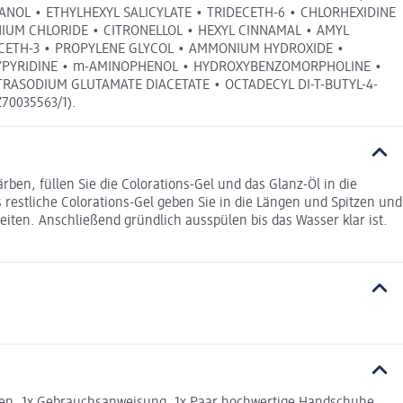
NOL • ETHYLHEXYL SALICYLATE • TRIDECETH-6 • CHLORHEXIDINE
NIUM CHLORIDE • CITRONELLOL • HEXYL CINNAMAL • AMYL
 DECETH-3 • PROPYLENE GLYCOL • AMMONIUM HYDROXIDE •
OXYPYRIDINE • m-AMINOPHENOL • HYDROXYBENZOMORPHOLINE •
TRASODIUM GLUTAMATE DIACETATE • OCTADECYL DI-T-BUTYL-4-
70035563/1).
ben, füllen Sie die Colorations-Gel und das Glanz-Öl in die
 restliche Colorations-Gel geben Sie in die Längen und Spitzen und
iten. Anschließend gründlich ausspülen bis das Wasser klar ist.