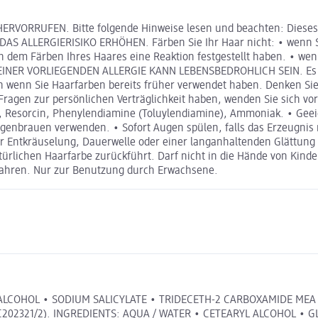
RUFEN. Bitte folgende Hinweise lesen und beachten: Dieses Pro
LERGIERISIKO ERHÖHEN. Färben Sie Ihr Haar nicht: • wenn Sie 
nach dem Färben Ihres Haares eine Reaktion festgestellt haben. • 
 EINER VORLIEGENDEN ALLERGIE KANN LEBENSBEDROHLICH SEIN. Es i
enn Sie Haarfarben bereits früher verwendet haben. Denken Sie 
Fragen zur persönlichen Verträglichkeit haben, wenden Sie sich vo
n, Resorcin, Phenylendiamine (Toluylendiamine), Ammoniak. • Geei
genbrauen verwenden. • Sofort Augen spülen, falls das Erzeugni
ner Entkräuselung, Dauerwelle oder einer langanhaltenden Glättu
atürlichen Haarfarbe zurückführt. Darf nicht in die Hände von K
wahren. Nur zur Benutzung durch Erwachsene.
ALCOHOL • SODIUM SALICYLATE • TRIDECETH-2 CARBOXAMIDE MEA
C202321/2). INGREDIENTS: AQUA / WATER • CETEARYL ALCOHOL • 