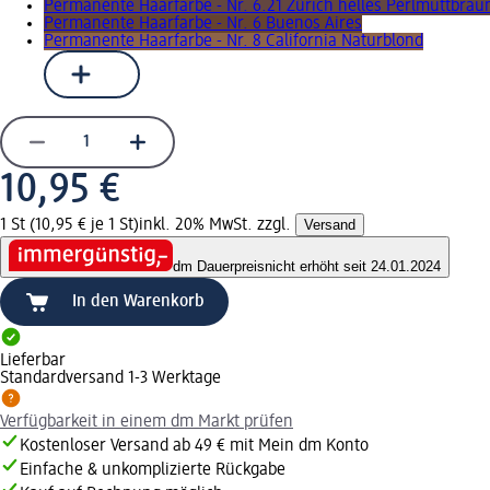
Permanente Haarfarbe - Nr. 6.21 Zürich helles Perlmuttbrau
Permanente Haarfarbe - Nr. 6 Buenos Aires
Permanente Haarfarbe - Nr. 8 California Naturblond
10,95 €
1 St (10,95 € je 1 St)
inkl. 20% MwSt. zzgl.
Versand
dm Dauerpreis
nicht erhöht seit 24.01.2024
In den Warenkorb
Lieferbar
Standardversand 1-3 Werktage
Verfügbarkeit in einem dm Markt prüfen
Kostenloser Versand ab 49 € mit Mein dm Konto
Einfache & unkomplizierte Rückgabe