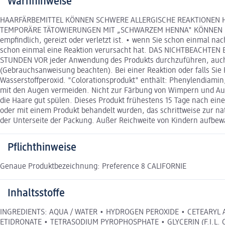
Warnhinweise
HAARFÄRBEMITTEL KÖNNEN SCHWERE ALLERGISCHE REAKTIONEN HERVOR
TEMPORÄRE TÄTOWIERUNGEN MIT „SCHWARZEM HENNA" KÖNNEN DAS AL
empfindlich, gereizt oder verletzt ist. • wenn Sie schon einmal 
schon einmal eine Reaktion verursacht hat. DAS NICHTBEACHTEN
STUNDEN VOR jeder Anwendung des Produkts durchzuführen, auch w
(Gebrauchsanweisung beachten). Bei einer Reaktion oder falls Sie 
Wasserstoffperoxid. "Colorationsprodukt" enthält: Phenylendiami
mit den Augen vermeiden. Nicht zur Färbung von Wimpern und Au
die Haare gut spülen. Dieses Produkt frühestens 15 Tage nach ei
oder mit einem Produkt behandelt wurden, das schrittweise zur n
der Unterseite der Packung. Außer Reichweite von Kindern aufbe
Pflichthinweise
Genaue Produktbezeichnung: Preference 8 CALIFORNIE
Inhaltsstoffe
INGREDIENTS: AQUA / WATER • HYDROGEN PEROXIDE • CETEARYL 
ETIDRONATE • TETRASODIUM PYROPHOSPHATE • GLYCERIN (F.I.L. 