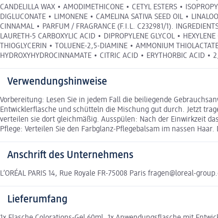
CANDELILLA WAX • AMODIMETHICONE • CETYL ESTERS • ISOPROPY
DIGLUCONATE • LIMONENE • CAMELINA SATIVA SEED OIL • LINALO
CINNAMAL • PARFUM / FRAGRANCE (F.I.L. C232981/1). INGREDIE
LAURETH-5 CARBOXYLIC ACID • DIPROPYLENE GLYCOL • HEXYLEN
THIOGLYCERIN • TOLUENE-2,5-DIAMINE • AMMONIUM THIOLACTATE
HYDROXYHYDROCINNAMATE • CITRIC ACID • ERYTHORBIC ACID • 2,
Verwendungshinweise
Vorbereitung: Lesen Sie in jedem Fall die beiliegende Gebrauchsan
Entwicklerflasche und schütteln die Mischung gut durch. Jetzt tra
verteilen sie dort gleichmäßig. Ausspülen: Nach der Einwirkzeit 
Pflege: Verteilen Sie den Farbglanz-Pflegebalsam im nassen Haar
Anschrift des Unternehmens
L’ORÉAL PARIS 14, Rue Royale FR-75008 Paris fragen@loreal-group.
Lieferumfang