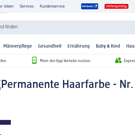
er leben
Services
Kundenservice
d finden
Männerpflege
Gesundheit
Ernährung
Baby & Kind
Hau
ufen
Mein dm-App Vorteile nutzen
Expre
E
Permanente Haarfarbe - Nr. 
rbraun