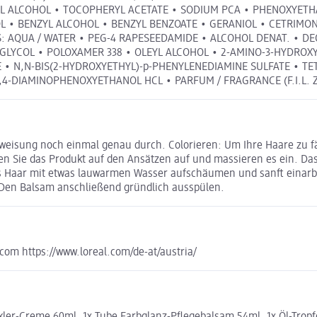
L ALCOHOL • TOCOPHERYL ACETATE • SODIUM PCA • PHENOXYETHA
OL • BENZYL ALCOHOL • BENZYL BENZOATE • GERANIOL • CETRIMO
NTS: AQUA / WATER • PEG-4 RAPESEEDAMIDE • ALCOHOL DENAT. •
E GLYCOL • POLOXAMER 338 • OLEYL ALCOHOL • 2-AMINO-3-HYDR
 • N,N-BIS(2-HYDROXYETHYL)-p-PHENYLENEDIAMINE SULFATE • TE
4-DIAMINOPHENOXYETHANOL HCL • PARFUM / FRAGRANCE (F.I.L. Z
weisung noch einmal genau durch. Colorieren: Um Ihre Haare zu fär
gen Sie das Produkt auf den Ansätzen auf und massieren es ein. Das
das Haar mit etwas lauwarmen Wasser aufschäumen und sanft einarbe
. Den Balsam anschließend gründlich ausspülen.
com https://www.loreal.com/de-at/austria/