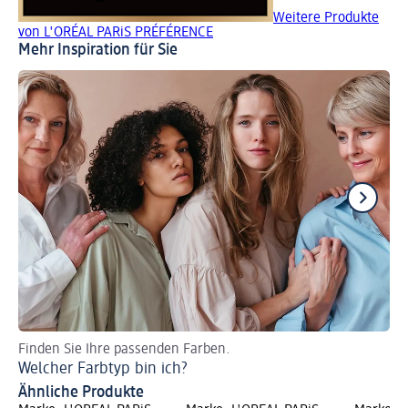
Weitere Produkte
von L'ORÉAL PARiS PRÉFÉRENCE
Mehr Inspiration für Sie
Finden Sie Ihre passenden Farben.
Un
Welcher Farbtyp bin ich?
Gr
Ähnliche Produkte