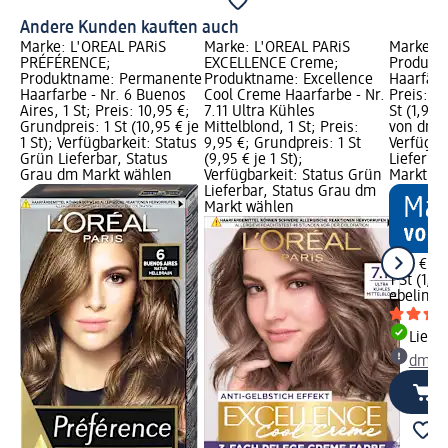
Andere Kunden kauften auch
Marke: L'ORÉAL PARiS
Marke: L'ORÉAL PARiS
Marke: e
PRÉFÉRENCE;
EXCELLENCE Creme;
Produkt
Produktname: Permanente
Produktname: Excellence
Haarfärbe
Haarfarbe - Nr. 6 Buenos
Cool Creme Haarfarbe - Nr.
Preis: 1,
Aires, 1 St; Preis: 10,95 €;
7.11 Ultra Kühles
St (1,95 
Grundpreis: 1 St (10,95 € je
Mittelblond, 1 St; Preis:
von dm G
1 St); Verfügbarkeit: Status
9,95 €; Grundpreis: 1 St
Verfügba
Grün Lieferbar, Status
(9,95 € je 1 St);
Lieferba
Grau dm Markt wählen
Verfügbarkeit: Status Grün
Markt w
Lieferbar, Status Grau dm
Markt wählen
1,95 €
1 St (1,95
ebelin
Ha
Liefe
dm Ma