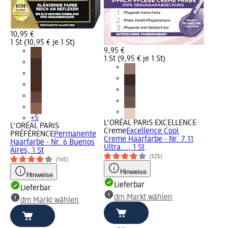
10,95 €
1 St (10,95 € je 1 St)
9,95 €
1 St (9,95 € je 1 St)
+5
L'ORÉAL PARiS EXCELLENCE
L'ORÉAL PARiS
Creme
Excellence Cool
PRÉFÉRENCE
Permanente
Creme Haarfarbe - Nr. 7.11
Haarfarbe - Nr. 6 Buenos
Ultra..., 1 St
Aires, 1 St
(325)
(145)
Hinweise
Hinweise
Lieferbar
Lieferbar
dm Markt wählen
dm Markt wählen