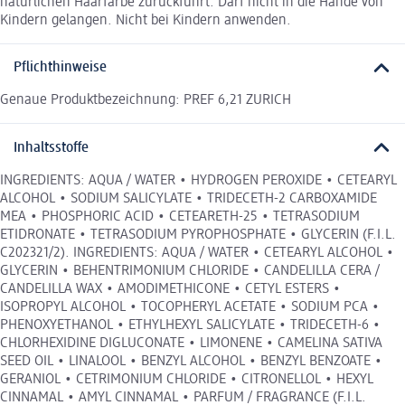
natürlichen Haarfarbe zurückführt. Darf nicht in die Hände von
Kindern gelangen. Nicht bei Kindern anwenden.
Pflichthinweise
Genaue Produktbezeichnung: PREF 6,21 ZURICH
Inhaltsstoffe
INGREDIENTS: AQUA / WATER • HYDROGEN PEROXIDE • CETEARYL
ALCOHOL • SODIUM SALICYLATE • TRIDECETH-2 CARBOXAMIDE
MEA • PHOSPHORIC ACID • CETEARETH-25 • TETRASODIUM
ETIDRONATE • TETRASODIUM PYROPHOSPHATE • GLYCERIN (F.I.L.
C202321/2). INGREDIENTS: AQUA / WATER • CETEARYL ALCOHOL •
GLYCERIN • BEHENTRIMONIUM CHLORIDE • CANDELILLA CERA /
CANDELILLA WAX • AMODIMETHICONE • CETYL ESTERS •
ISOPROPYL ALCOHOL • TOCOPHERYL ACETATE • SODIUM PCA •
PHENOXYETHANOL • ETHYLHEXYL SALICYLATE • TRIDECETH-6 •
CHLORHEXIDINE DIGLUCONATE • LIMONENE • CAMELINA SATIVA
SEED OIL • LINALOOL • BENZYL ALCOHOL • BENZYL BENZOATE •
GERANIOL • CETRIMONIUM CHLORIDE • CITRONELLOL • HEXYL
CINNAMAL • AMYL CINNAMAL • PARFUM / FRAGRANCE (F.I.L.