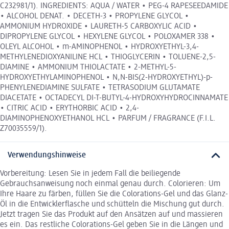
C232981/1). INGREDIENTS: AQUA / WATER • PEG-4 RAPESEEDAMIDE
• ALCOHOL DENAT. • DECETH-3 • PROPYLENE GLYCOL •
AMMONIUM HYDROXIDE • LAURETH-5 CARBOXYLIC ACID •
DIPROPYLENE GLYCOL • HEXYLENE GLYCOL • POLOXAMER 338 •
OLEYL ALCOHOL • m-AMINOPHENOL • HYDROXYETHYL-3,4-
METHYLENEDIOXYANILINE HCL • THIOGLYCERIN • TOLUENE-2,5-
DIAMINE • AMMONIUM THIOLACTATE • 2-METHYL-5-
HYDROXYETHYLAMINOPHENOL • N,N-BIS(2-HYDROXYETHYL)-p-
PHENYLENEDIAMINE SULFATE • TETRASODIUM GLUTAMATE
DIACETATE • OCTADECYL DI-T-BUTYL-4-HYDROXYHYDROCINNAMATE
• CITRIC ACID • ERYTHORBIC ACID • 2,4-
DIAMINOPHENOXYETHANOL HCL • PARFUM / FRAGRANCE (F.I.L.
Z70035559/1).
Verwendungshinweise
Vorbereitung: Lesen Sie in jedem Fall die beiliegende
Gebrauchsanweisung noch einmal genau durch. Colorieren: Um
Ihre Haare zu färben, füllen Sie die Colorations-Gel und das Glanz-
Öl in die Entwicklerflasche und schütteln die Mischung gut durch.
Jetzt tragen Sie das Produkt auf den Ansätzen auf und massieren
es ein. Das restliche Colorations-Gel geben Sie in die Längen und