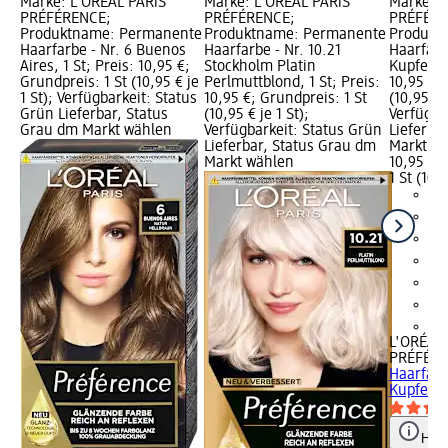
Marke: L'ORÉAL PARiS
Marke: L'ORÉAL PARiS
Marke: L
PRÉFÉRENCE;
PRÉFÉRENCE;
PRÉFÉRE
Produktname: Permanente
Produktname: Permanente
Produkt
Haarfarbe - Nr. 6 Buenos
Haarfarbe - Nr. 10.21
Haarfarb
Aires, 1 St; Preis: 10,95 €;
Stockholm Platin
Kupferblo
Grundpreis: 1 St (10,95 € je
Perlmuttblond, 1 St; Preis:
10,95 €; 
1 St); Verfügbarkeit: Status
10,95 €; Grundpreis: 1 St
(10,95 € j
Grün Lieferbar, Status
(10,95 € je 1 St);
Verfügba
Grau dm Markt wählen
Verfügbarkeit: Status Grün
Lieferba
Lieferbar, Status Grau dm
Markt w
Markt wählen
10,95 €
1 St (10,9
+5
L'ORÉAL 
PRÉFÉR
Haarfarb
Kupferbl
Hinw