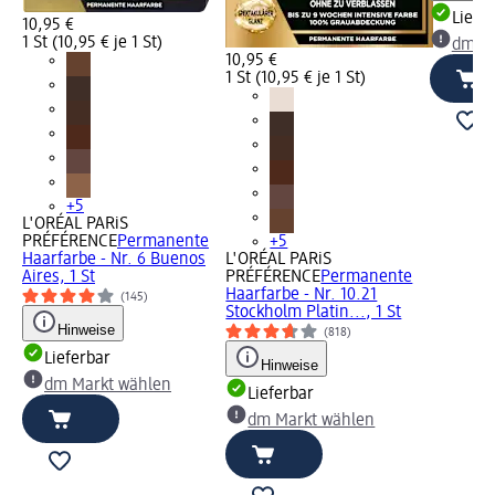
Liefe
10,95 €
1 St (10,95 € je 1 St)
dm Ma
10,95 €
1 St (10,95 € je 1 St)
+5
L'ORÉAL PARiS
PRÉFÉRENCE
Permanente
+5
Haarfarbe - Nr. 6 Buenos
L'ORÉAL PARiS
Aires, 1 St
PRÉFÉRENCE
Permanente
Haarfarbe - Nr. 10.21
(145)
Stockholm Platin..., 1 St
Hinweise
(818)
Lieferbar
Hinweise
dm Markt wählen
Lieferbar
dm Markt wählen