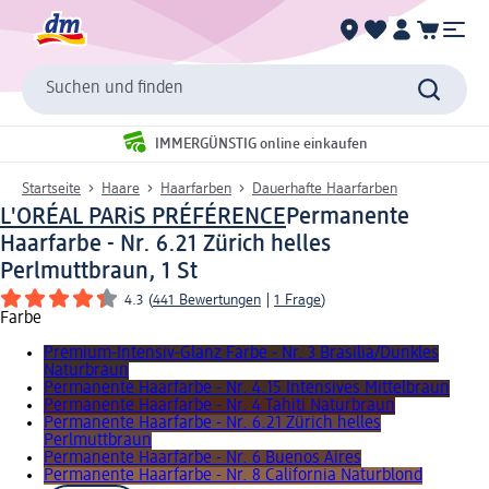
Suchen und finden
IMMERGÜNSTIG online einkaufen
Startseite
Haare
Haarfarben
Dauerhafte Haarfarben
L'ORÉAL PARiS PRÉFÉRENCE
Permanente
Haarfarbe - Nr. 6.21 Zürich helles
Perlmuttbraun, 1 St
4.3
(
441 Bewertungen
|
1 Frage
)
Farbe
Premium-Intensiv-Glanz Farbe - Nr. 3 Brasilia/Dunkles
Naturbraun
Permanente Haarfarbe - Nr. 4.15 Intensives Mittelbraun
Permanente Haarfarbe - Nr. 4 Tahiti Naturbraun
Permanente Haarfarbe - Nr. 6.21 Zürich helles
Perlmuttbraun
Permanente Haarfarbe - Nr. 6 Buenos Aires
Permanente Haarfarbe - Nr. 8 California Naturblond