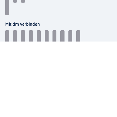
Mit dm verbinden
dm Newsletter: Keine Infos mehr verpassen
Jetzt zum dm Newsletter anmelden
Mein dm-App herunterladen